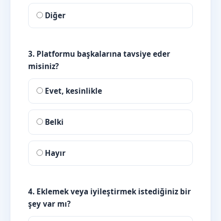
Diğer
3. Platformu başkalarına tavsiye eder
misiniz?
Evet, kesinlikle
Belki
Hayır
4. Eklemek veya iyileştirmek istediğiniz bir
şey var mı?