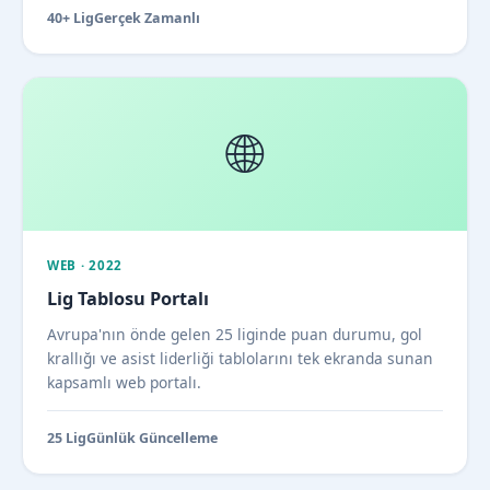
40+ Lig
Gerçek Zamanlı
🌐
WEB · 2022
Lig Tablosu Portalı
Avrupa'nın önde gelen 25 liginde puan durumu, gol
krallığı ve asist liderliği tablolarını tek ekranda sunan
kapsamlı web portalı.
25 Lig
Günlük Güncelleme