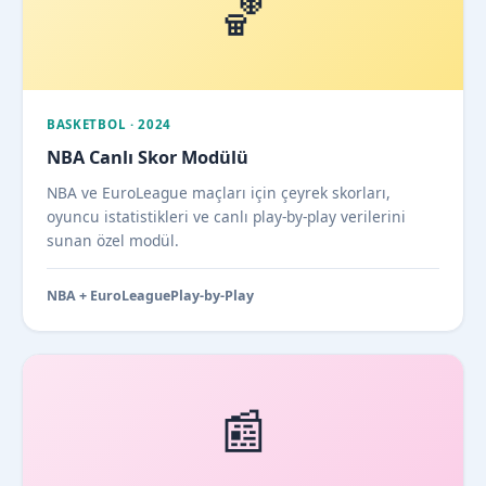
🏀
BASKETBOL · 2024
NBA Canlı Skor Modülü
NBA ve EuroLeague maçları için çeyrek skorları,
oyuncu istatistikleri ve canlı play-by-play verilerini
sunan özel modül.
NBA + EuroLeague
Play-by-Play
📰