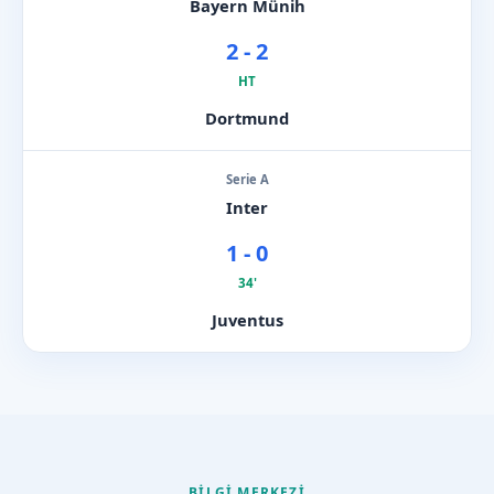
Bayern Münih
2 - 2
HT
Dortmund
Serie A
Inter
1 - 0
34'
Juventus
BILGI MERKEZI