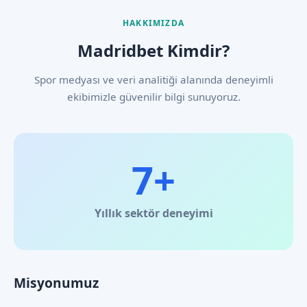
HAKKIMIZDA
Madridbet Kimdir?
Spor medyası ve veri analitiği alanında deneyimli
ekibimizle güvenilir bilgi sunuyoruz.
7+
Yıllık sektör deneyimi
Misyonumuz