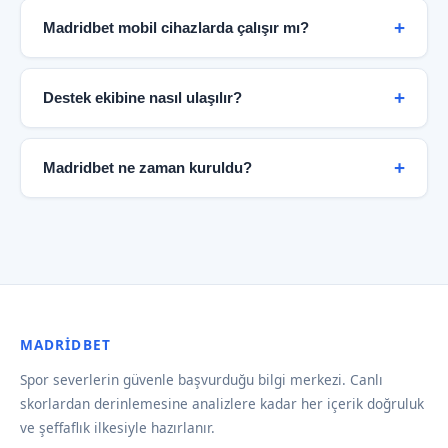
edilebilir.
gizliliği standartlarına uygun altyapı kullanarak
Madridbet mobil cihazlarda çalışır mı?
kullanıcı bilgilerini korur. Kişisel veriler üçüncü
taraflarla paylaşılmaz ve tüm aktarımlar SSL şifreleme
Evet. Madridbet tamamen responsive tasarıma
ile güvence altına alınır.
sahiptir ve tüm modern mobil tarayıcılarda sorunsuz
Destek ekibine nasıl ulaşılır?
çalışır. iOS ve Android cihazlarda premium deneyim
sunulmaktadır.
Madridbet 7/24 destek hattı haftanın her günü
aktiftir. Canlı destek, e-posta ve sosyal medya
Madridbet ne zaman kuruldu?
kanalları üzerinden ekibe ulaşabilirsiniz. Ortalama
yanıt süresi 3 dakikanın altındadır.
Madridbet 2019 yılında kurulmuş olup, o günden bu
yana spor severlere güvenilir veri ve şeffaf hizmet
sunmaktadır. Kuruluş hikayemiz hakkında daha fazla
bilgi için Kuruluş bölümüne göz atabilirsiniz.
MADRIDBET
Spor severlerin güvenle başvurduğu bilgi merkezi. Canlı
skorlardan derinlemesine analizlere kadar her içerik doğruluk
ve şeffaflık ilkesiyle hazırlanır.