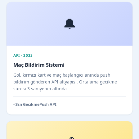
🔔
API · 2023
Maç Bildirim Sistemi
Gol, kırmızı kart ve maç başlangıcı anında push
bildirim gönderen API altyapısı. Ortalama gecikme
süresi 3 saniyenin altında.
<3sn Gecikme
Push API