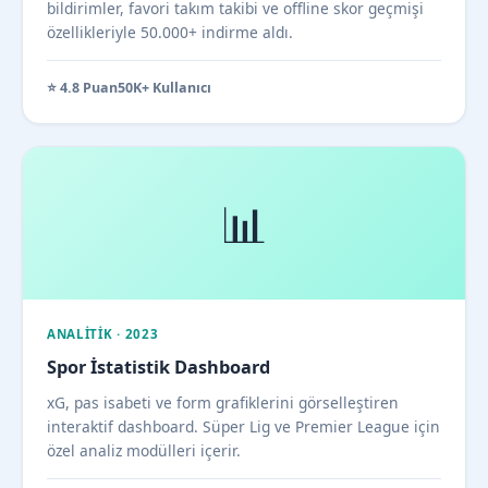
bildirimler, favori takım takibi ve offline skor geçmişi
özellikleriyle 50.000+ indirme aldı.
⭐ 4.8 Puan
50K+ Kullanıcı
📊
ANALITIK · 2023
Spor İstatistik Dashboard
xG, pas isabeti ve form grafiklerini görselleştiren
interaktif dashboard. Süper Lig ve Premier League için
özel analiz modülleri içerir.