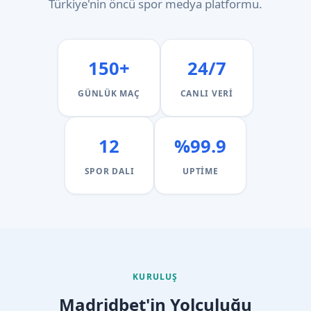
Türkiye'nin öncü spor medya platformu.
150+
24/7
GÜNLÜK MAÇ
CANLI VERI
12
%99.9
SPOR DALI
UPTIME
KURULUŞ
Madridbet'in Yolculuğu