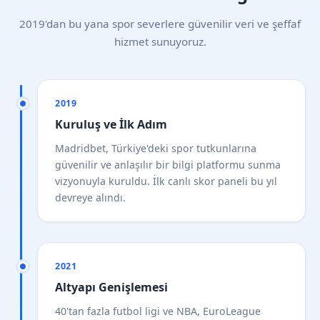
2019'dan bu yana spor severlere güvenilir veri ve şeffaf
hizmet sunuyoruz.
2019
Kuruluş ve İlk Adım
Madridbet, Türkiye'deki spor tutkunlarına
güvenilir ve anlaşılır bir bilgi platformu sunma
vizyonuyla kuruldu. İlk canlı skor paneli bu yıl
devreye alındı.
2021
Altyapı Genişlemesi
40'tan fazla futbol ligi ve NBA, EuroLeague