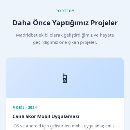
PORTFÖY
Daha Önce Yaptığımız Projeler
Madridbet ekibi olarak geliştirdiğimiz ve hayata
geçirdiğimiz öne çıkan projeler.
📱
MOBIL · 2024
Canlı Skor Mobil Uygulaması
iOS ve Android için geliştirilen mobil uygulama; anlık