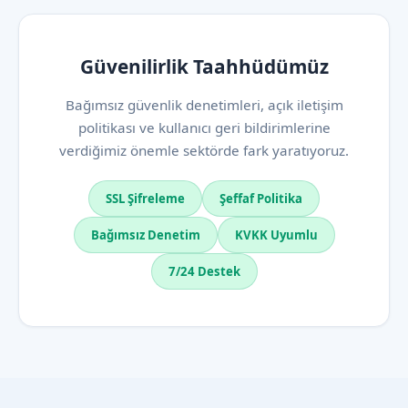
Güvenilirlik Taahhüdümüz
Bağımsız güvenlik denetimleri, açık iletişim
politikası ve kullanıcı geri bildirimlerine
verdiğimiz önemle sektörde fark yaratıyoruz.
SSL Şifreleme
Şeffaf Politika
Bağımsız Denetim
KVKK Uyumlu
7/24 Destek