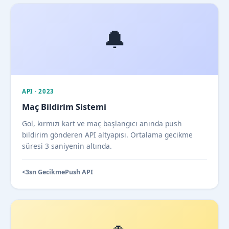
🔔
API · 2023
Maç Bildirim Sistemi
Gol, kırmızı kart ve maç başlangıcı anında push
bildirim gönderen API altyapısı. Ortalama gecikme
süresi 3 saniyenin altında.
<3sn Gecikme
Push API