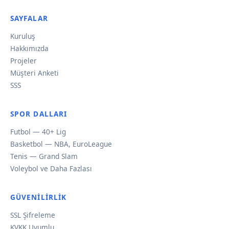
SAYFALAR
Kuruluş
Hakkımızda
Projeler
Müşteri Anketi
SSS
SPOR DALLARI
Futbol — 40+ Lig
Basketbol — NBA, EuroLeague
Tenis — Grand Slam
Voleybol ve Daha Fazlası
GÜVENILIRLIK
SSL Şifreleme
KVKK Uyumlu