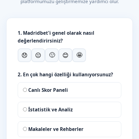
platformumuzu geliştirmemize yardımcı olur.
1. Madridbet'i genel olarak nasıl
değerlendirirsiniz?
🙂
🤩
😞
😐
😊
2. En çok hangi özelliği kullanıyorsunuz?
Canlı Skor Paneli
İstatistik ve Analiz
Makaleler ve Rehberler