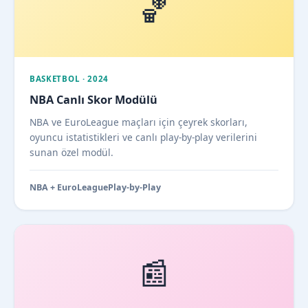
🏀
BASKETBOL · 2024
NBA Canlı Skor Modülü
NBA ve EuroLeague maçları için çeyrek skorları,
oyuncu istatistikleri ve canlı play-by-play verilerini
sunan özel modül.
NBA + EuroLeague
Play-by-Play
📰