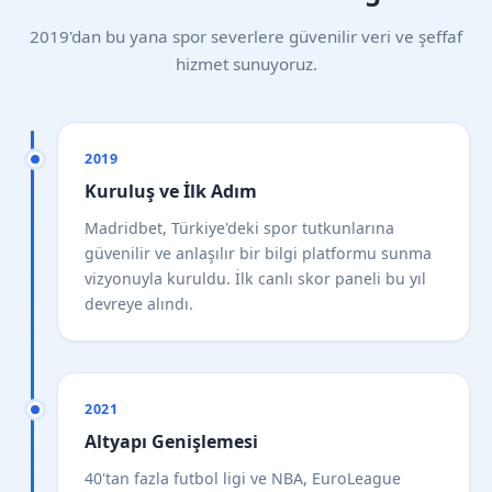
2019'dan bu yana spor severlere güvenilir veri ve şeffaf
hizmet sunuyoruz.
2019
Kuruluş ve İlk Adım
Madridbet, Türkiye'deki spor tutkunlarına
güvenilir ve anlaşılır bir bilgi platformu sunma
vizyonuyla kuruldu. İlk canlı skor paneli bu yıl
devreye alındı.
2021
Altyapı Genişlemesi
40'tan fazla futbol ligi ve NBA, EuroLeague