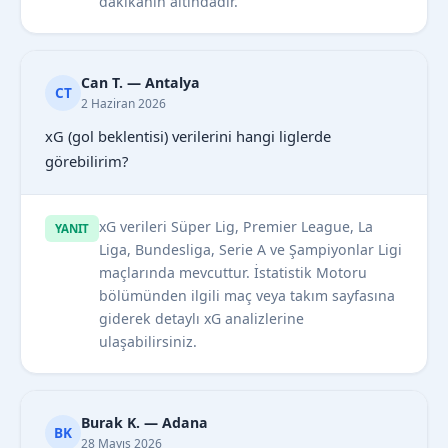
dakikanın altındadır.
Can T. — Antalya
CT
2 Haziran 2026
xG (gol beklentisi) verilerini hangi liglerde
görebilirim?
xG verileri Süper Lig, Premier League, La
YANIT
Liga, Bundesliga, Serie A ve Şampiyonlar Ligi
maçlarında mevcuttur. İstatistik Motoru
bölümünden ilgili maç veya takım sayfasına
giderek detaylı xG analizlerine
ulaşabilirsiniz.
Burak K. — Adana
BK
28 Mayıs 2026