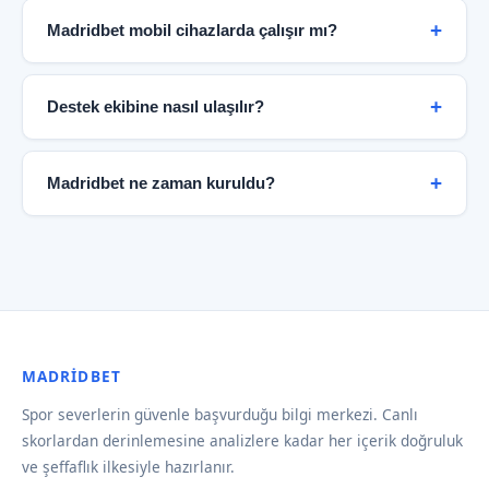
edilebilir.
gizliliği standartlarına uygun altyapı kullanarak
Madridbet mobil cihazlarda çalışır mı?
kullanıcı bilgilerini korur. Kişisel veriler üçüncü
taraflarla paylaşılmaz ve tüm aktarımlar SSL şifreleme
Evet. Madridbet tamamen responsive tasarıma
ile güvence altına alınır.
sahiptir ve tüm modern mobil tarayıcılarda sorunsuz
Destek ekibine nasıl ulaşılır?
çalışır. iOS ve Android cihazlarda premium deneyim
sunulmaktadır.
Madridbet 7/24 destek hattı haftanın her günü
aktiftir. Canlı destek, e-posta ve sosyal medya
Madridbet ne zaman kuruldu?
kanalları üzerinden ekibe ulaşabilirsiniz. Ortalama
yanıt süresi 3 dakikanın altındadır.
Madridbet 2019 yılında kurulmuş olup, o günden bu
yana spor severlere güvenilir veri ve şeffaf hizmet
sunmaktadır. Kuruluş hikayemiz hakkında daha fazla
bilgi için Kuruluş bölümüne göz atabilirsiniz.
MADRIDBET
Spor severlerin güvenle başvurduğu bilgi merkezi. Canlı
skorlardan derinlemesine analizlere kadar her içerik doğruluk
ve şeffaflık ilkesiyle hazırlanır.