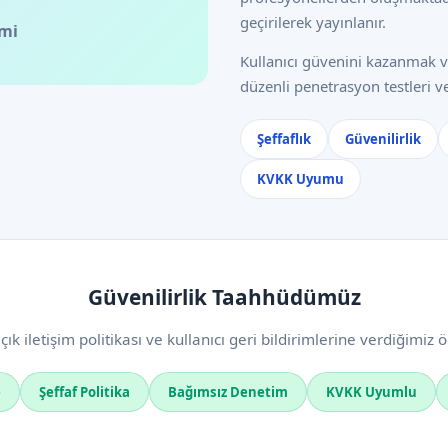
geçirilerek yayınlanır.
imi
Kullanıcı güvenini kazanmak v
düzenli penetrasyon testleri ve 
Şeffaflık
Güvenilirlik
KVKK Uyumu
Güvenilirlik Taahhüdümüz
ık iletişim politikası ve kullanıcı geri bildirimlerine verdiğimiz
e
Şeffaf Politika
Bağımsız Denetim
KVKK Uyumlu