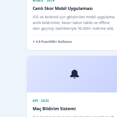
MOBIL · 2024
Canlı Skor Mobil Uygulaması
iOS ve Android için geliştirilen mobil uygulama;
anlık bildirimler, favori takım takibi ve offline
skor geçmişi özellikleriyle 50.000+ indirme aldı.
⭐ 4.8 Puan
50K+ Kullanıcı
🔔
API · 2023
Maç Bildirim Sistemi