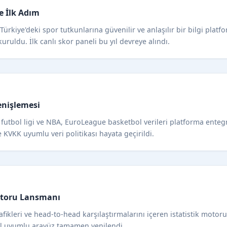
e İlk Adım
Türkiye'deki spor tutkunlarına güvenilir ve anlaşılır bir bilgi pla
uruldu. İlk canlı skor paneli bu yıl devreye alındı.
enişlemesi
a futbol ligi ve NBA, EuroLeague basketbol verileri platforma entegr
e KVKK uyumlu veri politikası hayata geçirildi.
otoru Lansmanı
afikleri ve head-to-head karşılaştırmalarını içeren istatistik motor
il uyumlu arayüz tamamen yenilendi.