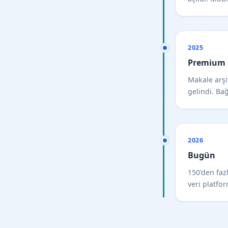
2025
Premium B
Makale arşiv
gelindi. Ba
2026
Bugün
150'den faz
veri platfo