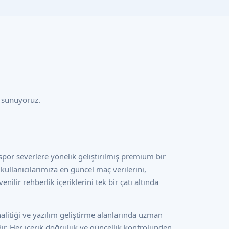
i sunuyoruz.
por severlere yönelik geliştirilmiş premium bir
kullanıcılarımıza en güncel maç verilerini,
nilir rehberlik içeriklerini tek bir çatı altında
alitiği ve yazılım geliştirme alanlarında uzman
r. Her içerik doğruluk ve güncellik kontrolünden