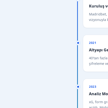
Kuruluş v
Madridbet, 
vizyonuyla k
2021
Altyapı G
40'tan fazl
şifreleme v
2023
Analiz M
xG, form gr
açıldı. Mob