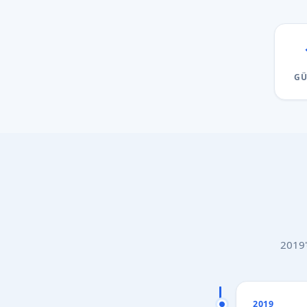
GÜ
2019'
2019