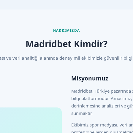
HAKKIMIZDA
Madridbet Kimdir?
ı ve veri analitiği alanında deneyimli ekibimizle güvenilir bilg
Misyonumuz
Madridbet, Türkiye pazarında s
bilgi platformudur. Amacımız, 
derinlemesine analizleri ve güve
sunmaktır.
Ekibimiz spor medyası, veri an
profesyonellerden oluşmaktadı