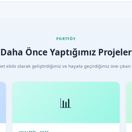
PORTFÖY
Daha Önce Yaptığımız Projeler
t ekibi olarak geliştirdiğimiz ve hayata geçirdiğimiz öne çıkan 
📊