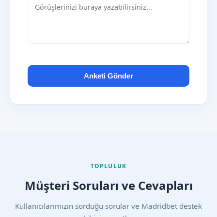
Anketi Gönder
TOPLULUK
Müşteri Soruları ve Cevapları
Kullanıcılarımızın sorduğu sorular ve Madridbet destek