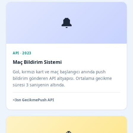
🔔
API · 2023
Maç Bildirim Sistemi
Gol, kırmızı kart ve maç başlangıcı anında push
bildirim gönderen API altyapısı. Ortalama gecikme
süresi 3 saniyenin altında.
<3sn Gecikme
Push API