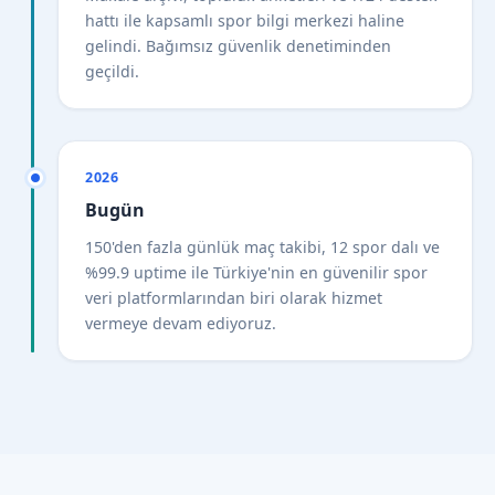
hattı ile kapsamlı spor bilgi merkezi haline
gelindi. Bağımsız güvenlik denetiminden
geçildi.
2026
Bugün
150'den fazla günlük maç takibi, 12 spor dalı ve
%99.9 uptime ile Türkiye'nin en güvenilir spor
veri platformlarından biri olarak hizmet
vermeye devam ediyoruz.