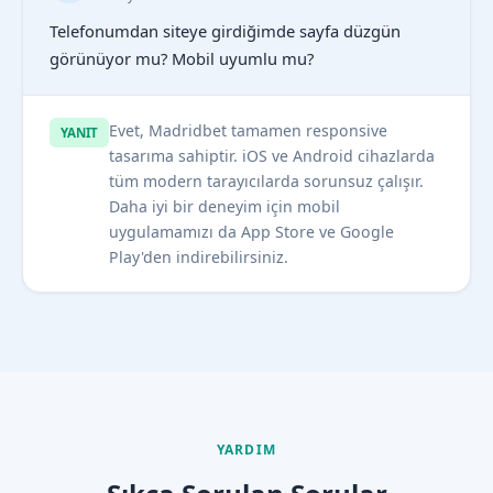
Telefonumdan siteye girdiğimde sayfa düzgün
görünüyor mu? Mobil uyumlu mu?
Evet, Madridbet tamamen responsive
YANIT
tasarıma sahiptir. iOS ve Android cihazlarda
tüm modern tarayıcılarda sorunsuz çalışır.
Daha iyi bir deneyim için mobil
uygulamamızı da App Store ve Google
Play'den indirebilirsiniz.
YARDIM