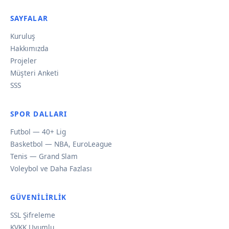
SAYFALAR
Kuruluş
Hakkımızda
Projeler
Müşteri Anketi
SSS
SPOR DALLARI
Futbol — 40+ Lig
Basketbol — NBA, EuroLeague
Tenis — Grand Slam
Voleybol ve Daha Fazlası
GÜVENILIRLIK
SSL Şifreleme
KVKK Uyumlu