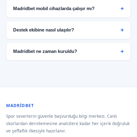
edilebilir.
gizliliği standartlarına uygun altyapı kullanarak
Madridbet mobil cihazlarda çalışır mı?
kullanıcı bilgilerini korur. Kişisel veriler üçüncü
taraflarla paylaşılmaz ve tüm aktarımlar SSL şifreleme
Evet. Madridbet tamamen responsive tasarıma
ile güvence altına alınır.
sahiptir ve tüm modern mobil tarayıcılarda sorunsuz
Destek ekibine nasıl ulaşılır?
çalışır. iOS ve Android cihazlarda premium deneyim
sunulmaktadır.
Madridbet 7/24 destek hattı haftanın her günü
aktiftir. Canlı destek, e-posta ve sosyal medya
Madridbet ne zaman kuruldu?
kanalları üzerinden ekibe ulaşabilirsiniz. Ortalama
yanıt süresi 3 dakikanın altındadır.
Madridbet 2019 yılında kurulmuş olup, o günden bu
yana spor severlere güvenilir veri ve şeffaf hizmet
sunmaktadır. Kuruluş hikayemiz hakkında daha fazla
bilgi için Kuruluş bölümüne göz atabilirsiniz.
MADRIDBET
Spor severlerin güvenle başvurduğu bilgi merkezi. Canlı
skorlardan derinlemesine analizlere kadar her içerik doğruluk
ve şeffaflık ilkesiyle hazırlanır.