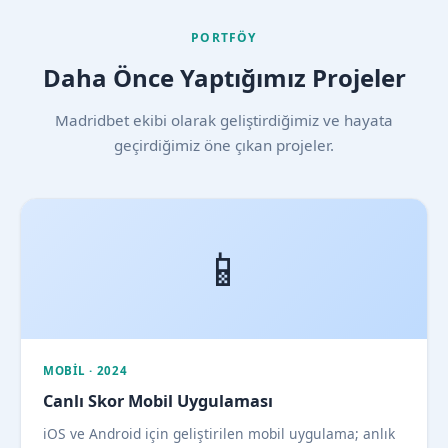
PORTFÖY
Daha Önce Yaptığımız Projeler
Madridbet ekibi olarak geliştirdiğimiz ve hayata
geçirdiğimiz öne çıkan projeler.
📱
MOBIL · 2024
Canlı Skor Mobil Uygulaması
iOS ve Android için geliştirilen mobil uygulama; anlık