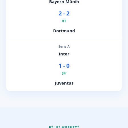
Bayern Münih
2 - 2
HT
Dortmund
Serie A
Inter
1 - 0
34'
Juventus
BILGI MERKEZI