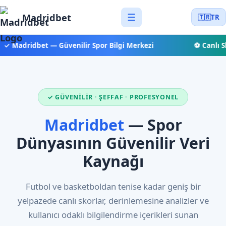
Madridbet
☰
🇹🇷
TR
✓ Madridbet — Güvenilir Spor Bilgi Merkezi
⚽ Canlı Sk
✓ GÜVENILIR · ŞEFFAF · PROFESYONEL
Madridbet
— Spor
Dünyasının Güvenilir Veri
Kaynağı
Futbol ve basketboldan tenise kadar geniş bir
yelpazede canlı skorlar, derinlemesine analizler ve
kullanıcı odaklı bilgilendirme içerikleri sunan