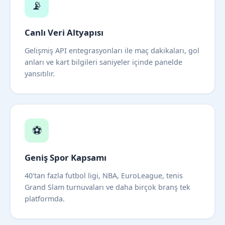
📡
Canlı Veri Altyapısı
Gelişmiş API entegrasyonları ile maç dakikaları, gol
anları ve kart bilgileri saniyeler içinde panelde
yansıtılır.
⚽
Geniş Spor Kapsamı
40'tan fazla futbol ligi, NBA, EuroLeague, tenis
Grand Slam turnuvaları ve daha birçok branş tek
platformda.