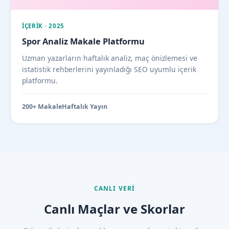
İÇERIK · 2025
Spor Analiz Makale Platformu
Uzman yazarların haftalık analiz, maç önizlemesi ve
istatistik rehberlerini yayınladığı SEO uyumlu içerik
platformu.
200+ Makale
Haftalık Yayın
CANLI VERI
Canlı Maçlar ve Skorlar