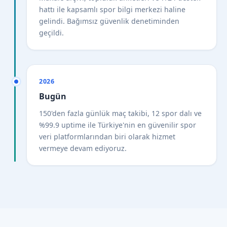
hattı ile kapsamlı spor bilgi merkezi haline
gelindi. Bağımsız güvenlik denetiminden
geçildi.
2026
Bugün
150'den fazla günlük maç takibi, 12 spor dalı ve
%99.9 uptime ile Türkiye'nin en güvenilir spor
veri platformlarından biri olarak hizmet
vermeye devam ediyoruz.