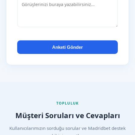
Anketi Gönder
TOPLULUK
Müşteri Soruları ve Cevapları
Kullanıcılarımızın sorduğu sorular ve Madridbet destek