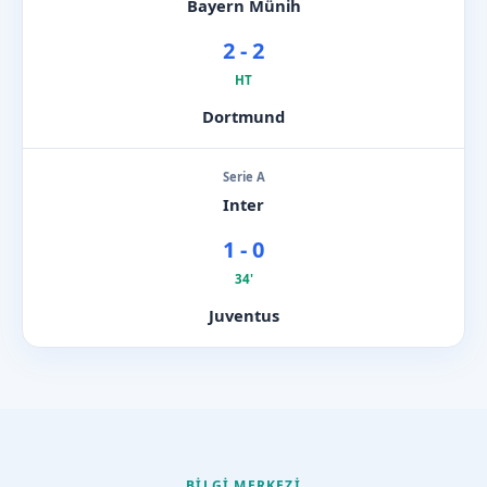
Bayern Münih
2 - 2
HT
Dortmund
Serie A
Inter
1 - 0
34'
Juventus
BILGI MERKEZI