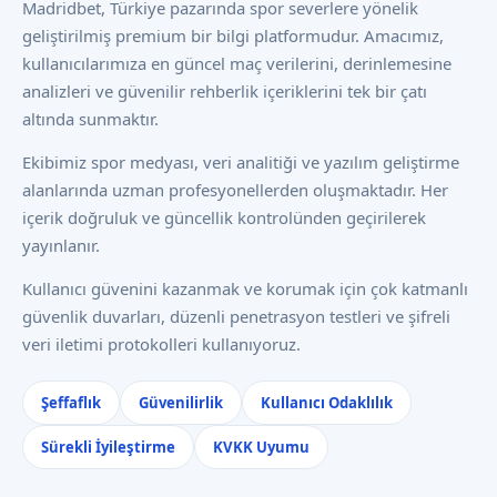
Madridbet, Türkiye pazarında spor severlere yönelik
geliştirilmiş premium bir bilgi platformudur. Amacımız,
kullanıcılarımıza en güncel maç verilerini, derinlemesine
analizleri ve güvenilir rehberlik içeriklerini tek bir çatı
altında sunmaktır.
Ekibimiz spor medyası, veri analitiği ve yazılım geliştirme
alanlarında uzman profesyonellerden oluşmaktadır. Her
içerik doğruluk ve güncellik kontrolünden geçirilerek
yayınlanır.
Kullanıcı güvenini kazanmak ve korumak için çok katmanlı
güvenlik duvarları, düzenli penetrasyon testleri ve şifreli
veri iletimi protokolleri kullanıyoruz.
Şeffaflık
Güvenilirlik
Kullanıcı Odaklılık
Sürekli İyileştirme
KVKK Uyumu