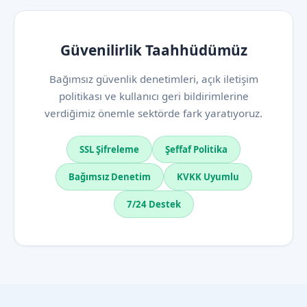
Güvenilirlik Taahhüdümüz
Bağımsız güvenlik denetimleri, açık iletişim
politikası ve kullanıcı geri bildirimlerine
verdiğimiz önemle sektörde fark yaratıyoruz.
SSL Şifreleme
Şeffaf Politika
Bağımsız Denetim
KVKK Uyumlu
7/24 Destek