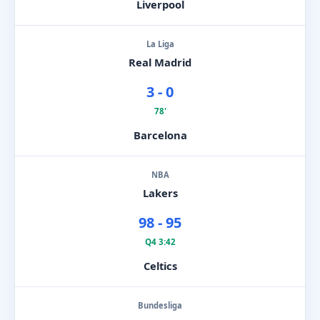
Liverpool
La Liga
Real Madrid
3 - 0
78'
Barcelona
NBA
Lakers
98 - 95
Q4 3:42
Celtics
Bundesliga