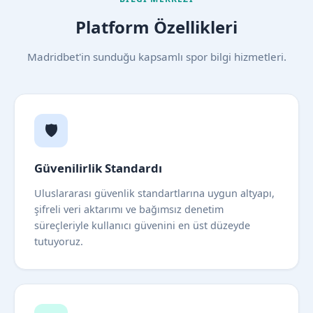
Platform Özellikleri
Madridbet'in sunduğu kapsamlı spor bilgi hizmetleri.
🛡️
Güvenilirlik Standardı
Uluslararası güvenlik standartlarına uygun altyapı,
şifreli veri aktarımı ve bağımsız denetim
süreçleriyle kullanıcı güvenini en üst düzeyde
tutuyoruz.