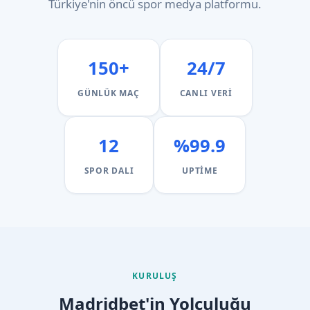
Türkiye'nin öncü spor medya platformu.
150+
24/7
GÜNLÜK MAÇ
CANLI VERI
12
%99.9
SPOR DALI
UPTIME
KURULUŞ
Madridbet'in Yolculuğu