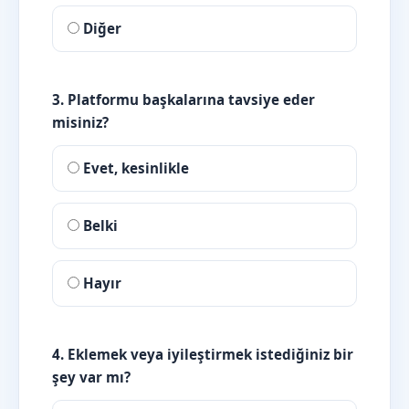
Diğer
3. Platformu başkalarına tavsiye eder
misiniz?
Evet, kesinlikle
Belki
Hayır
4. Eklemek veya iyileştirmek istediğiniz bir
şey var mı?