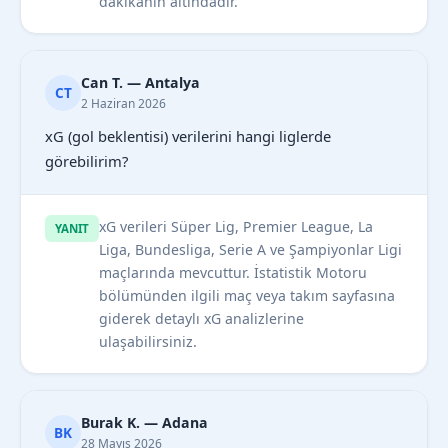
dakikanın altındadır.
Can T. — Antalya
CT
2 Haziran 2026
xG (gol beklentisi) verilerini hangi liglerde
görebilirim?
xG verileri Süper Lig, Premier League, La
YANIT
Liga, Bundesliga, Serie A ve Şampiyonlar Ligi
maçlarında mevcuttur. İstatistik Motoru
bölümünden ilgili maç veya takım sayfasına
giderek detaylı xG analizlerine
ulaşabilirsiniz.
Burak K. — Adana
BK
28 Mayıs 2026