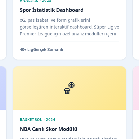
ANALITIK · 2023
Spor İstatistik Dashboard
xG, pas isabeti ve form grafiklerini
görselleştiren interaktif dashboard. Süper Lig ve
Premier League için özel analiz modülleri içerir.
40+ Lig
Gerçek Zamanlı
🏀
BASKETBOL · 2024
NBA Canlı Skor Modülü