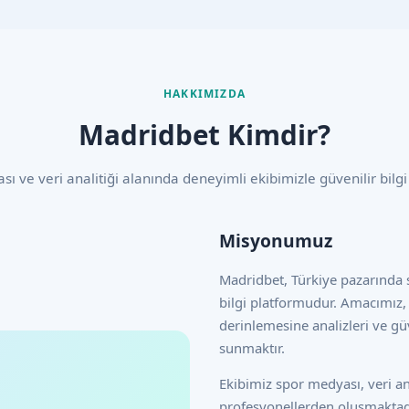
HAKKIMIZDA
Madridbet Kimdir?
ı ve veri analitiği alanında deneyimli ekibimizle güvenilir bilg
Misyonumuz
Madridbet, Türkiye pazarında s
bilgi platformudur. Amacımız, 
derinlemesine analizleri ve güve
sunmaktır.
Ekibimiz spor medyası, veri an
profesyonellerden oluşmaktadı