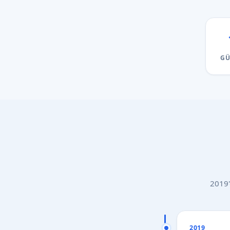
GÜ
2019'
2019