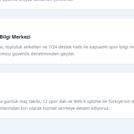
ilgi Merkezi
i, topluluk anketleri ve 7/24 destek hattı ile kapsamlı spor bilgi m
ğımsız güvenlik denetiminden geçildi.
la günlük maç takibi, 12 spor dalı ve %99.9 uptime ile Türkiye'nin 
rmlarından biri olarak hizmet vermeye devam ediyoruz.