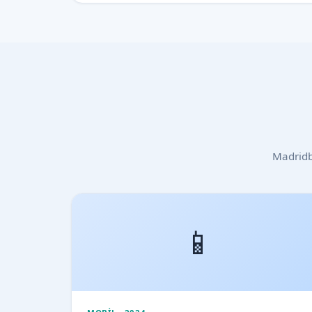
Madridbe
📱