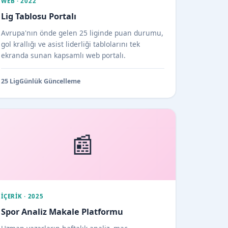
WEB · 2022
Lig Tablosu Portalı
Avrupa'nın önde gelen 25 liginde puan durumu,
gol krallığı ve asist liderliği tablolarını tek
ekranda sunan kapsamlı web portalı.
25 Lig
Günlük Güncelleme
📰
İÇERIK · 2025
Spor Analiz Makale Platformu