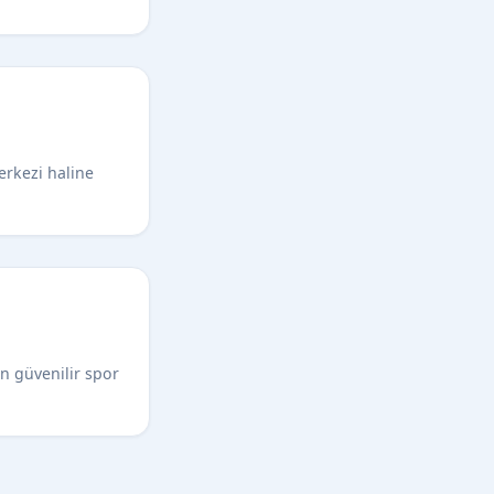
erkezi haline
en güvenilir spor