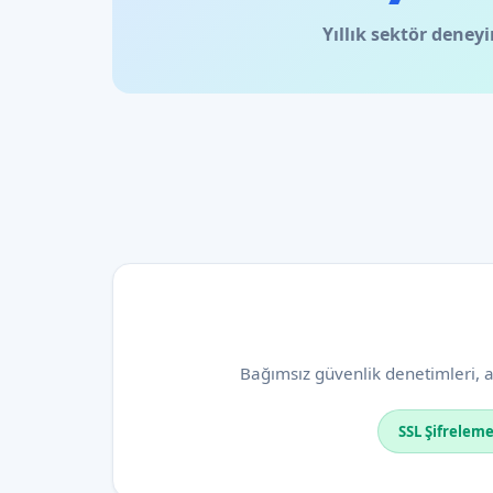
Yıllık sektör deney
Bağımsız güvenlik denetimleri, aç
SSL Şifrelem