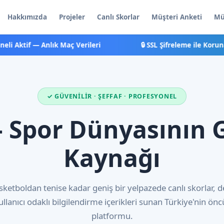
Hakkımızda
Projeler
Canlı Skorlar
Müşteri Anketi
Mü
li Aktif — Anlık Maç Verileri
🔒 SSL Şifreleme ile Koruna
✓ GÜVENILIR · ŞEFFAF · PROFESYONEL
Spor Dünyasının G
Kaynağı
sketboldan tenise kadar geniş bir yelpazede canlı skorlar, 
kullanıcı odaklı bilgilendirme içerikleri sunan Türkiye'nin ö
platformu.