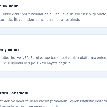
e İlk Adım
Türkiye'deki spor tutkunlarına güvenilir ve anlaşılır bir bilgi pla
uruldu. İlk canlı skor paneli bu yıl devreye alındı.
enişlemesi
a futbol ligi ve NBA, EuroLeague basketbol verileri platforma entegr
e KVKK uyumlu veri politikası hayata geçirildi.
otoru Lansmanı
afikleri ve head-to-head karşılaştırmalarını içeren istatistik motor
il uyumlu arayüz tamamen yenilendi.