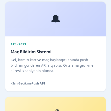
🔔
API · 2023
Maç Bildirim Sistemi
Gol, kırmızı kart ve maç başlangıcı anında push
bildirim gönderen API altyapısı. Ortalama gecikme
süresi 3 saniyenin altında.
<3sn Gecikme
Push API