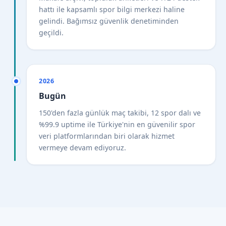
hattı ile kapsamlı spor bilgi merkezi haline
gelindi. Bağımsız güvenlik denetiminden
geçildi.
2026
Bugün
150'den fazla günlük maç takibi, 12 spor dalı ve
%99.9 uptime ile Türkiye'nin en güvenilir spor
veri platformlarından biri olarak hizmet
vermeye devam ediyoruz.