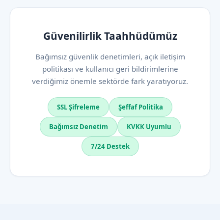
Güvenilirlik Taahhüdümüz
Bağımsız güvenlik denetimleri, açık iletişim
politikası ve kullanıcı geri bildirimlerine
verdiğimiz önemle sektörde fark yaratıyoruz.
SSL Şifreleme
Şeffaf Politika
Bağımsız Denetim
KVKK Uyumlu
7/24 Destek