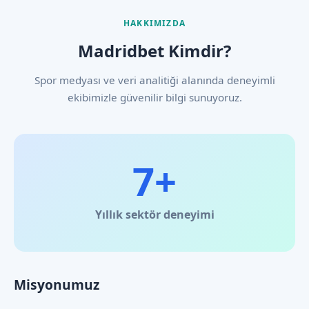
HAKKIMIZDA
Madridbet Kimdir?
Spor medyası ve veri analitiği alanında deneyimli
ekibimizle güvenilir bilgi sunuyoruz.
7+
Yıllık sektör deneyimi
Misyonumuz