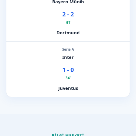
Bayern Münih
2 - 2
HT
Dortmund
Serie A
Inter
1 - 0
34'
Juventus
BILGI MERKEZI