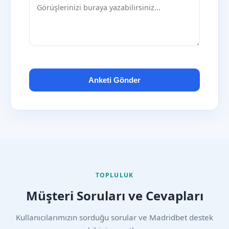
Anketi Gönder
TOPLULUK
Müşteri Soruları ve Cevapları
Kullanıcılarımızın sorduğu sorular ve Madridbet destek