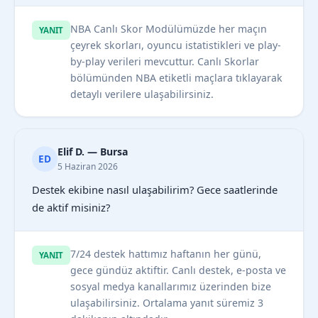
NBA Canlı Skor Modülümüzde her maçın
YANIT
çeyrek skorları, oyuncu istatistikleri ve play-
by-play verileri mevcuttur. Canlı Skorlar
bölümünden NBA etiketli maçlara tıklayarak
detaylı verilere ulaşabilirsiniz.
Elif D. — Bursa
ED
5 Haziran 2026
Destek ekibine nasıl ulaşabilirim? Gece saatlerinde
de aktif misiniz?
7/24 destek hattımız haftanın her günü,
YANIT
gece gündüz aktiftir. Canlı destek, e-posta ve
sosyal medya kanallarımız üzerinden bize
ulaşabilirsiniz. Ortalama yanıt süremiz 3