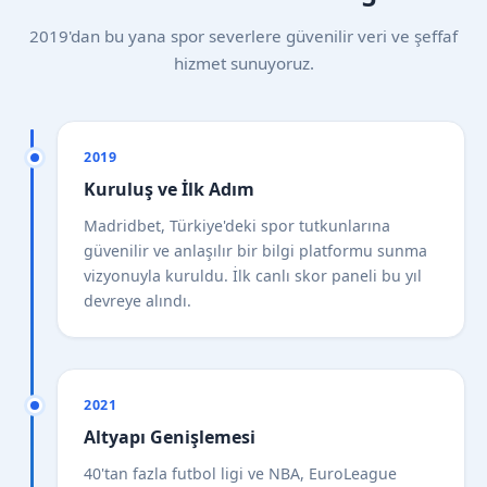
2019'dan bu yana spor severlere güvenilir veri ve şeffaf
hizmet sunuyoruz.
2019
Kuruluş ve İlk Adım
Madridbet, Türkiye'deki spor tutkunlarına
güvenilir ve anlaşılır bir bilgi platformu sunma
vizyonuyla kuruldu. İlk canlı skor paneli bu yıl
devreye alındı.
2021
Altyapı Genişlemesi
40'tan fazla futbol ligi ve NBA, EuroLeague