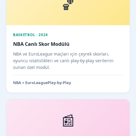
🏀
BASKETBOL · 2024
NBA Canlı Skor Modülü
NBA ve EuroLeague maçları için çeyrek skorları,
oyuncu istatistikleri ve canlı play-by-play verilerini
sunan özel modül.
NBA + EuroLeague
Play-by-Play
📰