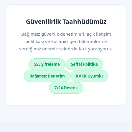
Güvenilirlik Taahhüdümüz
Bağımsız güvenlik denetimleri, açık iletişim
politikası ve kullanıcı geri bildirimlerine
verdiğimiz önemle sektörde fark yaratıyoruz.
SSL Şifreleme
Şeffaf Politika
Bağımsız Denetim
KVKK Uyumlu
7/24 Destek