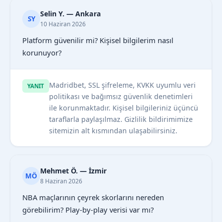
Selin Y. — Ankara
SY
10 Haziran 2026
Platform güvenilir mi? Kişisel bilgilerim nasıl
korunuyor?
Madridbet, SSL şifreleme, KVKK uyumlu veri
YANIT
politikası ve bağımsız güvenlik denetimleri
ile korunmaktadır. Kişisel bilgileriniz üçüncü
taraflarla paylaşılmaz. Gizlilik bildirimimize
sitemizin alt kısmından ulaşabilirsiniz.
Mehmet Ö. — İzmir
MÖ
8 Haziran 2026
NBA maçlarının çeyrek skorlarını nereden
görebilirim? Play-by-play verisi var mı?