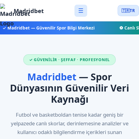
Madridbet
☰
🇹🇷
TR
✓ Madridbet — Güvenilir Spor Bilgi Merkezi
⚽ Canlı Sk
✓ GÜVENILIR · ŞEFFAF · PROFESYONEL
Madridbet
— Spor
Dünyasının Güvenilir Veri
Kaynağı
Futbol ve basketboldan tenise kadar geniş bir
yelpazede canlı skorlar, derinlemesine analizler ve
kullanıcı odaklı bilgilendirme içerikleri sunan