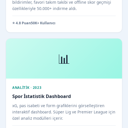
bildirimler, favori takım takibi ve offline skor geçmişi
özellikleriyle 50.000+ indirme aldı.
⭐ 4.8 Puan
50K+ Kullanıcı
📊
ANALITIK · 2023
Spor İstatistik Dashboard
xG, pas isabeti ve form grafiklerini görselleştiren
interaktif dashboard. Süper Lig ve Premier League için
özel analiz modülleri içerir.