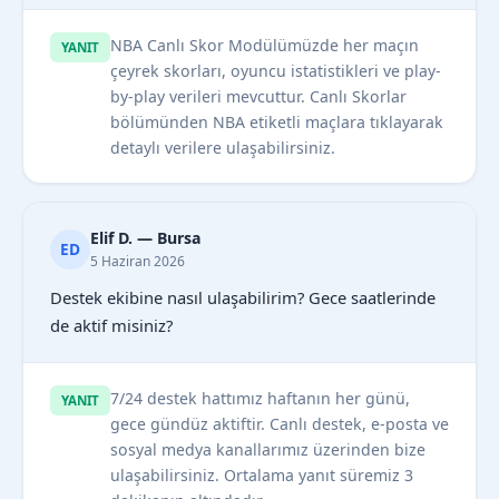
NBA Canlı Skor Modülümüzde her maçın
YANIT
çeyrek skorları, oyuncu istatistikleri ve play-
by-play verileri mevcuttur. Canlı Skorlar
bölümünden NBA etiketli maçlara tıklayarak
detaylı verilere ulaşabilirsiniz.
Elif D. — Bursa
ED
5 Haziran 2026
Destek ekibine nasıl ulaşabilirim? Gece saatlerinde
de aktif misiniz?
7/24 destek hattımız haftanın her günü,
YANIT
gece gündüz aktiftir. Canlı destek, e-posta ve
sosyal medya kanallarımız üzerinden bize
ulaşabilirsiniz. Ortalama yanıt süremiz 3