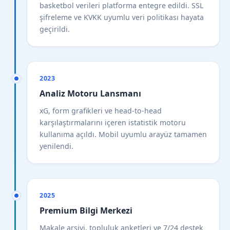
basketbol verileri platforma entegre edildi. SSL
şifreleme ve KVKK uyumlu veri politikası hayata
geçirildi.
2023
Analiz Motoru Lansmanı
xG, form grafikleri ve head-to-head
karşılaştırmalarını içeren istatistik motoru
kullanıma açıldı. Mobil uyumlu arayüz tamamen
yenilendi.
2025
Premium Bilgi Merkezi
Makale arşivi, topluluk anketleri ve 7/24 destek