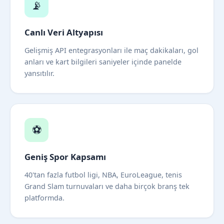
📡
Canlı Veri Altyapısı
Gelişmiş API entegrasyonları ile maç dakikaları, gol
anları ve kart bilgileri saniyeler içinde panelde
yansıtılır.
⚽
Geniş Spor Kapsamı
40'tan fazla futbol ligi, NBA, EuroLeague, tenis
Grand Slam turnuvaları ve daha birçok branş tek
platformda.