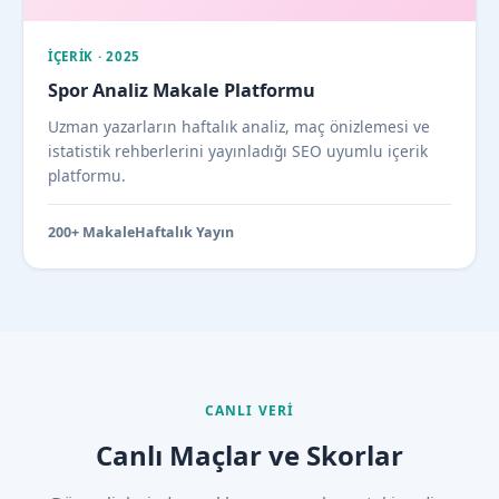
İÇERIK · 2025
Spor Analiz Makale Platformu
Uzman yazarların haftalık analiz, maç önizlemesi ve
istatistik rehberlerini yayınladığı SEO uyumlu içerik
platformu.
200+ Makale
Haftalık Yayın
CANLI VERI
Canlı Maçlar ve Skorlar