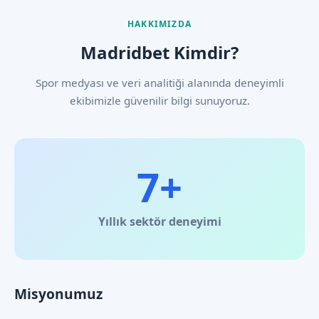
HAKKIMIZDA
Madridbet Kimdir?
Spor medyası ve veri analitiği alanında deneyimli
ekibimizle güvenilir bilgi sunuyoruz.
7+
Yıllık sektör deneyimi
Misyonumuz