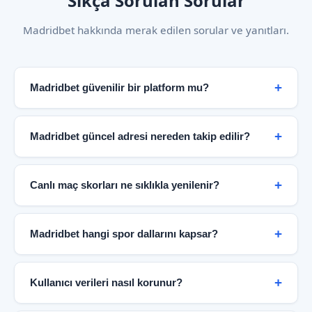
Sıkça Sorulan Sorular
Madridbet hakkında merak edilen sorular ve yanıtları.
Madridbet güvenilir bir platform mu?
Evet. Madridbet, şifreli bağlantı altyapısı, şeffaf
bilgilendirme politikası ve kullanıcı odaklı hizmet
Madridbet güncel adresi nereden takip edilir?
anlayışıyla güvenilir bir spor bilgi merkezi olarak
hizmet vermektedir. Bağımsız güvenlik denetimleri ve
Güncel erişim bilgileri doğrudan resmi Madridbet
KVKK uyumlu veri politikaları platformun
sayfası üzerinden paylaşılmaktadır. Bu sayfa düzenli
Canlı maç skorları ne sıklıkla yenilenir?
güvenilirliğini destekler.
olarak güncellenir ve en doğru bilgiye buradan
ulaşabilirsiniz.
Canlı skor paneli maç dakikalarına göre anlık olarak
güncellenir. Futbol karşılaşmalarında gol, kart ve
Madridbet hangi spor dallarını kapsar?
oyuncu değişikliği bilgileri saniyeler içinde yansıtılır.
Basketbol maçlarında çeyrek skorları gerçek zamanlı
Futbol, basketbol, tenis, voleybol, buz hokeyi ve
takip edilebilir.
daha birçok branş Madridbet kapsamında yer
Kullanıcı verileri nasıl korunur?
almaktadır. 40'tan fazla futbol ligi ve uluslararası
basketbol organizasyonları platformda takip
Platform, modern güvenlik protokolleri ve veri