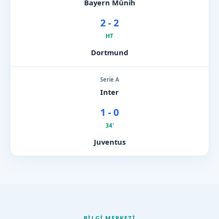
Bayern Münih
2 - 2
HT
Dortmund
Serie A
Inter
1 - 0
34'
Juventus
BILGI MERKEZI