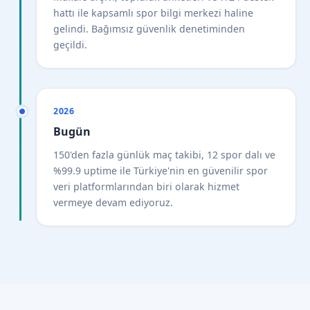
hattı ile kapsamlı spor bilgi merkezi haline
gelindi. Bağımsız güvenlik denetiminden
geçildi.
2026
Bugün
150'den fazla günlük maç takibi, 12 spor dalı ve
%99.9 uptime ile Türkiye'nin en güvenilir spor
veri platformlarından biri olarak hizmet
vermeye devam ediyoruz.