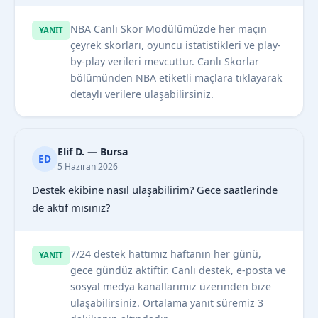
NBA Canlı Skor Modülümüzde her maçın
YANIT
çeyrek skorları, oyuncu istatistikleri ve play-
by-play verileri mevcuttur. Canlı Skorlar
bölümünden NBA etiketli maçlara tıklayarak
detaylı verilere ulaşabilirsiniz.
Elif D. — Bursa
ED
5 Haziran 2026
Destek ekibine nasıl ulaşabilirim? Gece saatlerinde
de aktif misiniz?
7/24 destek hattımız haftanın her günü,
YANIT
gece gündüz aktiftir. Canlı destek, e-posta ve
sosyal medya kanallarımız üzerinden bize
ulaşabilirsiniz. Ortalama yanıt süremiz 3