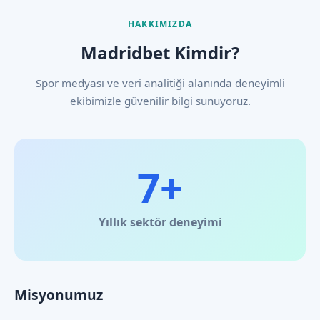
HAKKIMIZDA
Madridbet Kimdir?
Spor medyası ve veri analitiği alanında deneyimli
ekibimizle güvenilir bilgi sunuyoruz.
7+
Yıllık sektör deneyimi
Misyonumuz