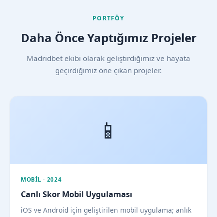
PORTFÖY
Daha Önce Yaptığımız Projeler
Madridbet ekibi olarak geliştirdiğimiz ve hayata
geçirdiğimiz öne çıkan projeler.
📱
MOBIL · 2024
Canlı Skor Mobil Uygulaması
iOS ve Android için geliştirilen mobil uygulama; anlık