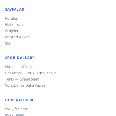
SAYFALAR
Kuruluş
Hakkımızda
Projeler
Müşteri Anketi
SSS
SPOR DALLARI
Futbol — 40+ Lig
Basketbol — NBA, EuroLeague
Tenis — Grand Slam
Voleybol ve Daha Fazlası
GÜVENILIRLIK
SSL Şifreleme
KVKK Uyumlu