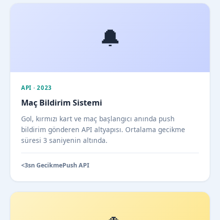
🔔
API · 2023
Maç Bildirim Sistemi
Gol, kırmızı kart ve maç başlangıcı anında push
bildirim gönderen API altyapısı. Ortalama gecikme
süresi 3 saniyenin altında.
<3sn Gecikme
Push API