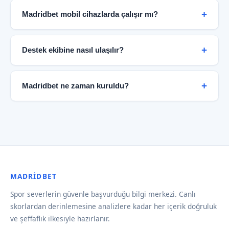
edilebilir.
gizliliği standartlarına uygun altyapı kullanarak
Madridbet mobil cihazlarda çalışır mı?
kullanıcı bilgilerini korur. Kişisel veriler üçüncü
taraflarla paylaşılmaz ve tüm aktarımlar SSL şifreleme
Evet. Madridbet tamamen responsive tasarıma
ile güvence altına alınır.
sahiptir ve tüm modern mobil tarayıcılarda sorunsuz
Destek ekibine nasıl ulaşılır?
çalışır. iOS ve Android cihazlarda premium deneyim
sunulmaktadır.
Madridbet 7/24 destek hattı haftanın her günü
aktiftir. Canlı destek, e-posta ve sosyal medya
Madridbet ne zaman kuruldu?
kanalları üzerinden ekibe ulaşabilirsiniz. Ortalama
yanıt süresi 3 dakikanın altındadır.
Madridbet 2019 yılında kurulmuş olup, o günden bu
yana spor severlere güvenilir veri ve şeffaf hizmet
sunmaktadır. Kuruluş hikayemiz hakkında daha fazla
bilgi için Kuruluş bölümüne göz atabilirsiniz.
MADRIDBET
Spor severlerin güvenle başvurduğu bilgi merkezi. Canlı
skorlardan derinlemesine analizlere kadar her içerik doğruluk
ve şeffaflık ilkesiyle hazırlanır.