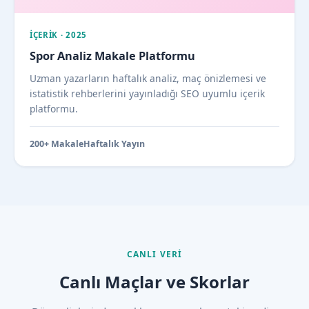
İÇERIK · 2025
Spor Analiz Makale Platformu
Uzman yazarların haftalık analiz, maç önizlemesi ve
istatistik rehberlerini yayınladığı SEO uyumlu içerik
platformu.
200+ Makale
Haftalık Yayın
CANLI VERI
Canlı Maçlar ve Skorlar