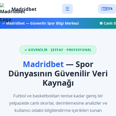
Madridbet
☰
🇹🇷
TR
✓ Madridbet — Güvenilir Spor Bilgi Merkezi
⚽ Canlı Sk
✓ GÜVENILIR · ŞEFFAF · PROFESYONEL
Madridbet
— Spor
Dünyasının Güvenilir Veri
Kaynağı
Futbol ve basketboldan tenise kadar geniş bir
yelpazede canlı skorlar, derinlemesine analizler ve
kullanıcı odaklı bilgilendirme içerikleri sunan