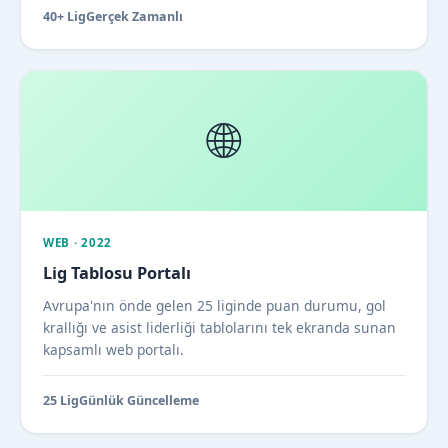
40+ Lig
Gerçek Zamanlı
🌐
WEB · 2022
Lig Tablosu Portalı
Avrupa'nın önde gelen 25 liginde puan durumu, gol
krallığı ve asist liderliği tablolarını tek ekranda sunan
kapsamlı web portalı.
25 Lig
Günlük Güncelleme