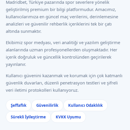
Madridbet, Türkiye pazarında spor severlere yönelik
geliştirilmiş premium bir bilgi platformudur. Amacımız,
kullanıcılarımıza en güncel maç verilerini, derinlemesine
analizleri ve güvenilir rehberlik içeriklerini tek bir çatı
altında sunmaktır.
Ekibimiz spor medyası, veri analitiği ve yazılım geliştirme
alanlarında uzman profesyonellerden oluşmaktadır. Her
içerik doğruluk ve güncellik kontrolünden geçirilerek
yayınlanır.
Kullanıcı güvenini kazanmak ve korumak için çok katmanlı
güvenlik duvarları, düzenli penetrasyon testleri ve şifreli
veri iletimi protokolleri kullanıyoruz.
Şeffaflık
Güvenilirlik
Kullanıcı Odaklılık
Sürekli İyileştirme
KVKK Uyumu