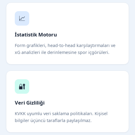
📈
İstatistik Motoru
Form grafikleri, head-to-head karşılaştırmaları ve
xG analizleri ile derinlemesine spor içgörüleri.
🔐
Veri Gizliliği
KVKK uyumlu veri saklama politikaları. Kişisel
bilgiler üçüncü taraflarla paylaşılmaz.