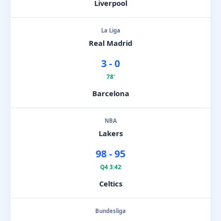
Liverpool
La Liga
Real Madrid
3 - 0
78'
Barcelona
NBA
Lakers
98 - 95
Q4 3:42
Celtics
Bundesliga