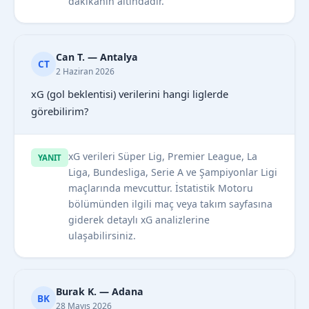
dakikanın altındadır.
Can T. — Antalya
CT
2 Haziran 2026
xG (gol beklentisi) verilerini hangi liglerde
görebilirim?
xG verileri Süper Lig, Premier League, La
YANIT
Liga, Bundesliga, Serie A ve Şampiyonlar Ligi
maçlarında mevcuttur. İstatistik Motoru
bölümünden ilgili maç veya takım sayfasına
giderek detaylı xG analizlerine
ulaşabilirsiniz.
Burak K. — Adana
BK
28 Mayıs 2026