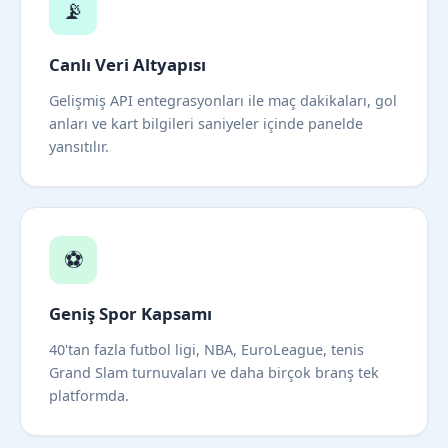
📡
Canlı Veri Altyapısı
Gelişmiş API entegrasyonları ile maç dakikaları, gol
anları ve kart bilgileri saniyeler içinde panelde
yansıtılır.
⚽
Geniş Spor Kapsamı
40'tan fazla futbol ligi, NBA, EuroLeague, tenis
Grand Slam turnuvaları ve daha birçok branş tek
platformda.