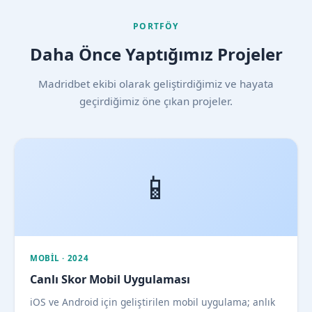
PORTFÖY
Daha Önce Yaptığımız Projeler
Madridbet ekibi olarak geliştirdiğimiz ve hayata
geçirdiğimiz öne çıkan projeler.
📱
MOBIL · 2024
Canlı Skor Mobil Uygulaması
iOS ve Android için geliştirilen mobil uygulama; anlık