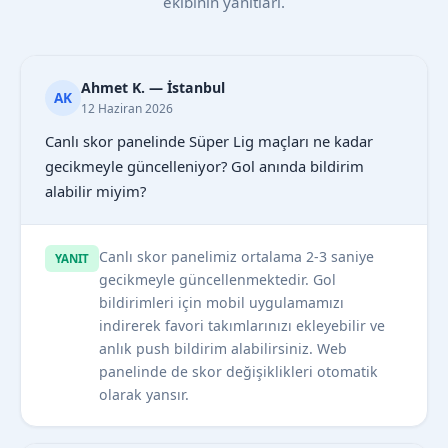
ekibinin yanıtları.
Ahmet K. — İstanbul
AK
12 Haziran 2026
Canlı skor panelinde Süper Lig maçları ne kadar
gecikmeyle güncelleniyor? Gol anında bildirim
alabilir miyim?
Canlı skor panelimiz ortalama 2-3 saniye
YANIT
gecikmeyle güncellenmektedir. Gol
bildirimleri için mobil uygulamamızı
indirerek favori takımlarınızı ekleyebilir ve
anlık push bildirim alabilirsiniz. Web
panelinde de skor değişiklikleri otomatik
olarak yansır.