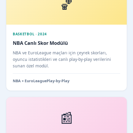
🏀
BASKETBOL · 2024
NBA Canlı Skor Modülü
NBA ve EuroLeague maçları için çeyrek skorları,
oyuncu istatistikleri ve canlı play-by-play verilerini
sunan özel modül.
NBA + EuroLeague
Play-by-Play
📰