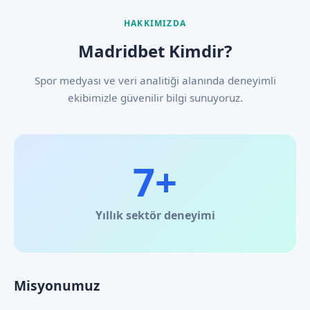
HAKKIMIZDA
Madridbet Kimdir?
Spor medyası ve veri analitiği alanında deneyimli
ekibimizle güvenilir bilgi sunuyoruz.
7+
Yıllık sektör deneyimi
Misyonumuz