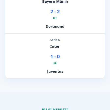
Bayern Münih
2 - 2
HT
Dortmund
Serie A
Inter
1 - 0
34'
Juventus
BILGI MERKEZI