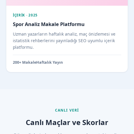
İÇERIK · 2025
Spor Analiz Makale Platformu
Uzman yazarların haftalık analiz, maç önizlemesi ve
istatistik rehberlerini yayınladığı SEO uyumlu içerik
platformu.
200+ Makale
Haftalık Yayın
CANLI VERI
Canlı Maçlar ve Skorlar