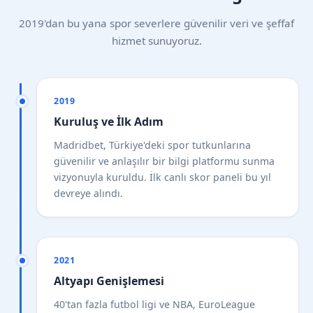
2019'dan bu yana spor severlere güvenilir veri ve şeffaf
hizmet sunuyoruz.
2019
Kuruluş ve İlk Adım
Madridbet, Türkiye'deki spor tutkunlarına
güvenilir ve anlaşılır bir bilgi platformu sunma
vizyonuyla kuruldu. İlk canlı skor paneli bu yıl
devreye alındı.
2021
Altyapı Genişlemesi
40'tan fazla futbol ligi ve NBA, EuroLeague