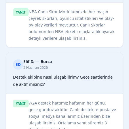
NBA Canlı Skor Modülümüzde her maçın
YANIT
çeyrek skorları, oyuncu istatistikleri ve play-
by-play verileri mevcuttur. Canlı Skorlar
bölümünden NBA etiketli maçlara tıklayarak
detaylı verilere ulaşabilirsiniz.
Elif D. — Bursa
ED
5 Haziran 2026
Destek ekibine nasıl ulaşabilirim? Gece saatlerinde
de aktif misiniz?
7/24 destek hattımız haftanın her günü,
YANIT
gece gündüz aktiftir. Canlı destek, e-posta ve
sosyal medya kanallarımız üzerinden bize
ulaşabilirsiniz. Ortalama yanıt süremiz 3