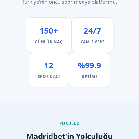
Türkiye'nin öncü spor medya platformu.
150+
24/7
GÜNLÜK MAÇ
CANLI VERI
12
%99.9
SPOR DALI
UPTIME
KURULUŞ
Madridbet'in Yolculuğu