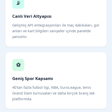
📡
Canlı Veri Altyapısı
Gelişmiş API entegrasyonları ile maç dakikaları, gol
anları ve kart bilgileri saniyeler içinde panelde
yansıtılır.
⚽
Geniş Spor Kapsamı
40'tan fazla futbol ligi, NBA, EuroLeague, tenis
Grand Slam turnuvaları ve daha birçok branş tek
platformda.