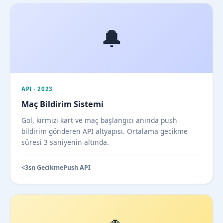
🔔
API · 2023
Maç Bildirim Sistemi
Gol, kırmızı kart ve maç başlangıcı anında push
bildirim gönderen API altyapısı. Ortalama gecikme
süresi 3 saniyenin altında.
<3sn Gecikme
Push API