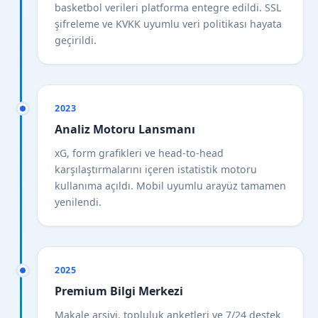
basketbol verileri platforma entegre edildi. SSL
şifreleme ve KVKK uyumlu veri politikası hayata
geçirildi.
2023
Analiz Motoru Lansmanı
xG, form grafikleri ve head-to-head
karşılaştırmalarını içeren istatistik motoru
kullanıma açıldı. Mobil uyumlu arayüz tamamen
yenilendi.
2025
Premium Bilgi Merkezi
Makale arşivi, topluluk anketleri ve 7/24 destek