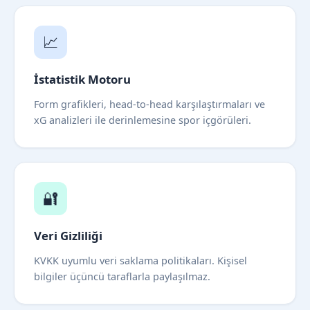
📈
İstatistik Motoru
Form grafikleri, head-to-head karşılaştırmaları ve
xG analizleri ile derinlemesine spor içgörüleri.
🔐
Veri Gizliliği
KVKK uyumlu veri saklama politikaları. Kişisel
bilgiler üçüncü taraflarla paylaşılmaz.