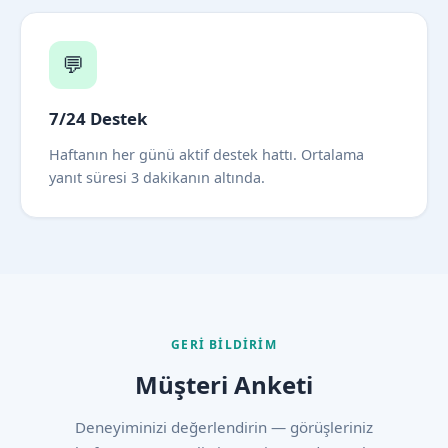
💬
7/24 Destek
Haftanın her günü aktif destek hattı. Ortalama
yanıt süresi 3 dakikanın altında.
GERI BILDIRIM
Müşteri Anketi
Deneyiminizi değerlendirin — görüşleriniz