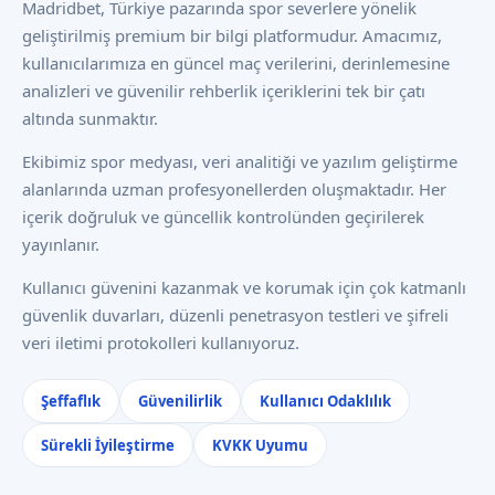
Madridbet, Türkiye pazarında spor severlere yönelik
geliştirilmiş premium bir bilgi platformudur. Amacımız,
kullanıcılarımıza en güncel maç verilerini, derinlemesine
analizleri ve güvenilir rehberlik içeriklerini tek bir çatı
altında sunmaktır.
Ekibimiz spor medyası, veri analitiği ve yazılım geliştirme
alanlarında uzman profesyonellerden oluşmaktadır. Her
içerik doğruluk ve güncellik kontrolünden geçirilerek
yayınlanır.
Kullanıcı güvenini kazanmak ve korumak için çok katmanlı
güvenlik duvarları, düzenli penetrasyon testleri ve şifreli
veri iletimi protokolleri kullanıyoruz.
Şeffaflık
Güvenilirlik
Kullanıcı Odaklılık
Sürekli İyileştirme
KVKK Uyumu