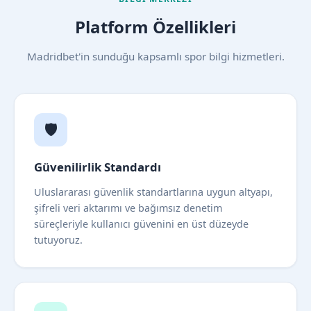
Platform Özellikleri
Madridbet'in sunduğu kapsamlı spor bilgi hizmetleri.
🛡️
Güvenilirlik Standardı
Uluslararası güvenlik standartlarına uygun altyapı,
şifreli veri aktarımı ve bağımsız denetim
süreçleriyle kullanıcı güvenini en üst düzeyde
tutuyoruz.