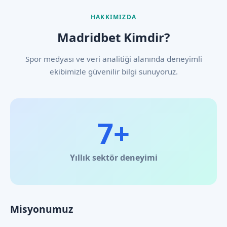
HAKKIMIZDA
Madridbet Kimdir?
Spor medyası ve veri analitiği alanında deneyimli
ekibimizle güvenilir bilgi sunuyoruz.
7+
Yıllık sektör deneyimi
Misyonumuz