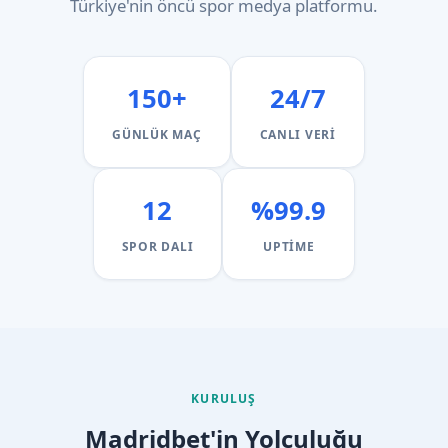
Türkiye'nin öncü spor medya platformu.
150+
24/7
GÜNLÜK MAÇ
CANLI VERI
12
%99.9
SPOR DALI
UPTIME
KURULUŞ
Madridbet'in Yolculuğu