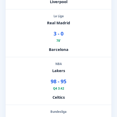
Liverpool
La Liga
Real Madrid
3 - 0
78'
Barcelona
NBA
Lakers
98 - 95
Q4 3:42
Celtics
Bundesliga