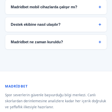
edilebilir.
gizliliği standartlarına uygun altyapı kullanarak
Madridbet mobil cihazlarda çalışır mı?
kullanıcı bilgilerini korur. Kişisel veriler üçüncü
taraflarla paylaşılmaz ve tüm aktarımlar SSL şifreleme
Evet. Madridbet tamamen responsive tasarıma
ile güvence altına alınır.
sahiptir ve tüm modern mobil tarayıcılarda sorunsuz
Destek ekibine nasıl ulaşılır?
çalışır. iOS ve Android cihazlarda premium deneyim
sunulmaktadır.
Madridbet 7/24 destek hattı haftanın her günü
aktiftir. Canlı destek, e-posta ve sosyal medya
Madridbet ne zaman kuruldu?
kanalları üzerinden ekibe ulaşabilirsiniz. Ortalama
yanıt süresi 3 dakikanın altındadır.
Madridbet 2019 yılında kurulmuş olup, o günden bu
yana spor severlere güvenilir veri ve şeffaf hizmet
sunmaktadır. Kuruluş hikayemiz hakkında daha fazla
bilgi için Kuruluş bölümüne göz atabilirsiniz.
MADRIDBET
Spor severlerin güvenle başvurduğu bilgi merkezi. Canlı
skorlardan derinlemesine analizlere kadar her içerik doğruluk
ve şeffaflık ilkesiyle hazırlanır.