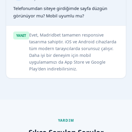
Telefonumdan siteye girdiğimde sayfa düzgün
görünüyor mu? Mobil uyumlu mu?
Evet, Madridbet tamamen responsive
YANIT
tasarıma sahiptir. iOS ve Android cihazlarda
tüm modern tarayıcılarda sorunsuz çalışır.
Daha iyi bir deneyim için mobil
uygulamamızı da App Store ve Google
Play'den indirebilirsiniz.
YARDIM