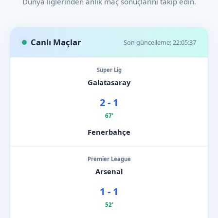
Dünya liglerinden anlık maç sonuçlarını takip edin.
Canlı Maçlar
Son güncelleme: 22:05:37
Süper Lig
Galatasaray
2 - 1
67'
Fenerbahçe
Premier League
Arsenal
1 - 1
52'