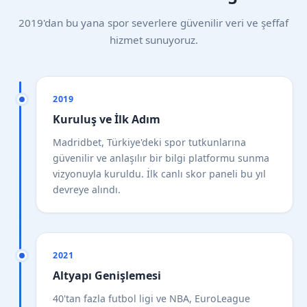
2019'dan bu yana spor severlere güvenilir veri ve şeffaf
hizmet sunuyoruz.
2019
Kuruluş ve İlk Adım
Madridbet, Türkiye'deki spor tutkunlarına
güvenilir ve anlaşılır bir bilgi platformu sunma
vizyonuyla kuruldu. İlk canlı skor paneli bu yıl
devreye alındı.
2021
Altyapı Genişlemesi
40'tan fazla futbol ligi ve NBA, EuroLeague