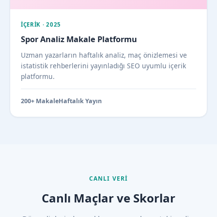
İÇERIK · 2025
Spor Analiz Makale Platformu
Uzman yazarların haftalık analiz, maç önizlemesi ve
istatistik rehberlerini yayınladığı SEO uyumlu içerik
platformu.
200+ Makale
Haftalık Yayın
CANLI VERI
Canlı Maçlar ve Skorlar