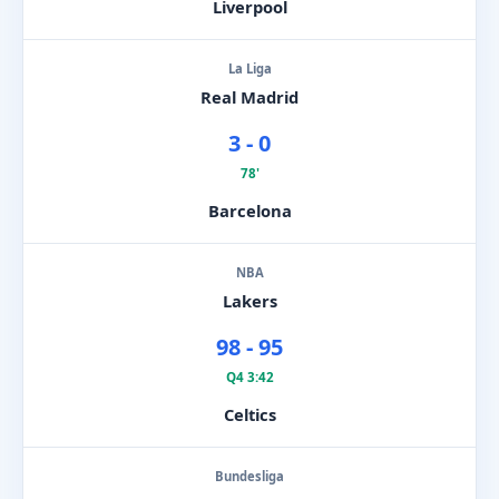
Liverpool
La Liga
Real Madrid
3 - 0
78'
Barcelona
NBA
Lakers
98 - 95
Q4 3:42
Celtics
Bundesliga