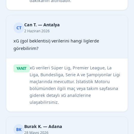
dakikanın altındadır.
Can T. — Antalya
CT
2 Haziran 2026
xG (gol beklentisi) verilerini hangi liglerde
görebilirim?
xG verileri Süper Lig, Premier League, La
YANIT
Liga, Bundesliga, Serie A ve Şampiyonlar Ligi
maçlarında mevcuttur. İstatistik Motoru
bölümünden ilgili maç veya takım sayfasına
giderek detaylı xG analizlerine
ulaşabilirsiniz.
Burak K. — Adana
BK
28 Mayıs 2026