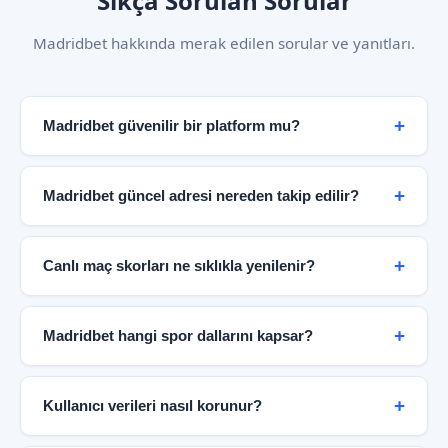
Sıkça Sorulan Sorular
Madridbet hakkında merak edilen sorular ve yanıtları.
Madridbet güvenilir bir platform mu?
Evet. Madridbet, şifreli bağlantı altyapısı, şeffaf
bilgilendirme politikası ve kullanıcı odaklı hizmet
Madridbet güncel adresi nereden takip edilir?
anlayışıyla güvenilir bir spor bilgi merkezi olarak
hizmet vermektedir. Bağımsız güvenlik denetimleri ve
Güncel erişim bilgileri doğrudan resmi Madridbet
KVKK uyumlu veri politikaları platformun
sayfası üzerinden paylaşılmaktadır. Bu sayfa düzenli
Canlı maç skorları ne sıklıkla yenilenir?
güvenilirliğini destekler.
olarak güncellenir ve en doğru bilgiye buradan
ulaşabilirsiniz.
Canlı skor paneli maç dakikalarına göre anlık olarak
güncellenir. Futbol karşılaşmalarında gol, kart ve
Madridbet hangi spor dallarını kapsar?
oyuncu değişikliği bilgileri saniyeler içinde yansıtılır.
Basketbol maçlarında çeyrek skorları gerçek zamanlı
Futbol, basketbol, tenis, voleybol, buz hokeyi ve
takip edilebilir.
daha birçok branş Madridbet kapsamında yer
Kullanıcı verileri nasıl korunur?
almaktadır. 40'tan fazla futbol ligi ve uluslararası
basketbol organizasyonları platformda takip
Platform, modern güvenlik protokolleri ve veri