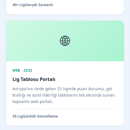
40+ Lig
Gerçek Zamanlı
🌐
WEB · 2022
Lig Tablosu Portalı
Avrupa'nın önde gelen 25 liginde puan durumu, gol
krallığı ve asist liderliği tablolarını tek ekranda sunan
kapsamlı web portalı.
25 Lig
Günlük Güncelleme