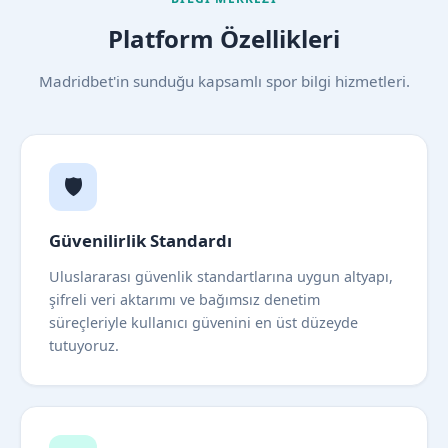
Platform Özellikleri
Madridbet'in sunduğu kapsamlı spor bilgi hizmetleri.
🛡️
Güvenilirlik Standardı
Uluslararası güvenlik standartlarına uygun altyapı,
şifreli veri aktarımı ve bağımsız denetim
süreçleriyle kullanıcı güvenini en üst düzeyde
tutuyoruz.