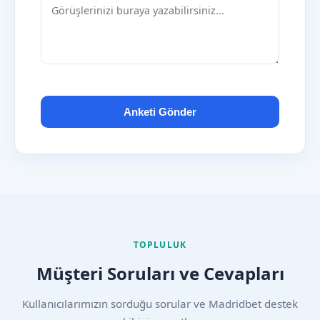
Anketi Gönder
TOPLULUK
Müşteri Soruları ve Cevapları
Kullanıcılarımızın sorduğu sorular ve Madridbet destek