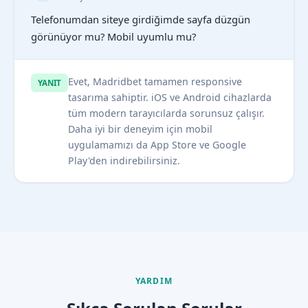
Telefonumdan siteye girdiğimde sayfa düzgün
görünüyor mu? Mobil uyumlu mu?
Evet, Madridbet tamamen responsive
YANIT
tasarıma sahiptir. iOS ve Android cihazlarda
tüm modern tarayıcılarda sorunsuz çalışır.
Daha iyi bir deneyim için mobil
uygulamamızı da App Store ve Google
Play'den indirebilirsiniz.
YARDIM