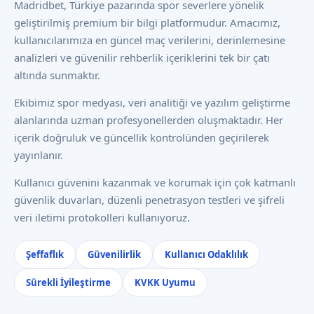
Madridbet, Türkiye pazarında spor severlere yönelik
geliştirilmiş premium bir bilgi platformudur. Amacımız,
kullanıcılarımıza en güncel maç verilerini, derinlemesine
analizleri ve güvenilir rehberlik içeriklerini tek bir çatı
altında sunmaktır.
Ekibimiz spor medyası, veri analitiği ve yazılım geliştirme
alanlarında uzman profesyonellerden oluşmaktadır. Her
içerik doğruluk ve güncellik kontrolünden geçirilerek
yayınlanır.
Kullanıcı güvenini kazanmak ve korumak için çok katmanlı
güvenlik duvarları, düzenli penetrasyon testleri ve şifreli
veri iletimi protokolleri kullanıyoruz.
Şeffaflık
Güvenilirlik
Kullanıcı Odaklılık
Sürekli İyileştirme
KVKK Uyumu