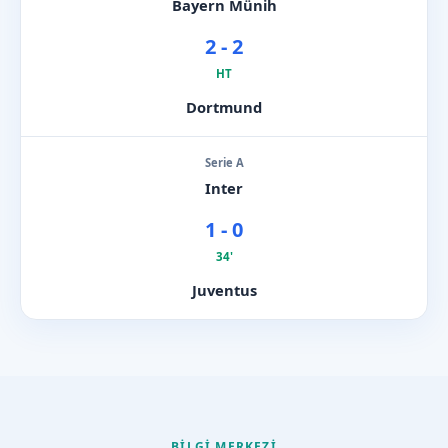
Bayern Münih
2 - 2
HT
Dortmund
Serie A
Inter
1 - 0
34'
Juventus
BILGI MERKEZI