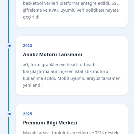
basketbol verileri platforma entegre edildi. SSL
şifreleme ve KVKK uyumlu veri politikası hayata
geçirildi.
2023
Analiz Motoru Lansmanı
xG, form grafikleri ve head-to-head
karşılaştırmalarını içeren istatistik motoru
kullanıma açıldı. Mobil uyumlu arayüz tamamen
yenilendi.
2025
Premium Bilgi Merkezi
Makale arşivi, topluluk anketleri ve 7/24 destek