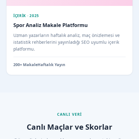
İÇERIK · 2025
Spor Analiz Makale Platformu
Uzman yazarların haftalık analiz, maç önizlemesi ve
istatistik rehberlerini yayınladığı SEO uyumlu içerik
platformu.
200+ Makale
Haftalık Yayın
CANLI VERI
Canlı Maçlar ve Skorlar