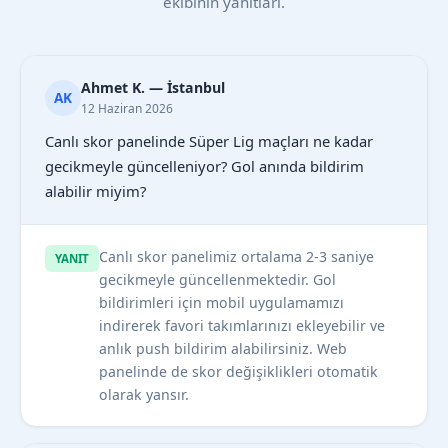
ekibinin yanıtları.
Ahmet K. — İstanbul
AK
12 Haziran 2026
Canlı skor panelinde Süper Lig maçları ne kadar
gecikmeyle güncelleniyor? Gol anında bildirim
alabilir miyim?
Canlı skor panelimiz ortalama 2-3 saniye
YANIT
gecikmeyle güncellenmektedir. Gol
bildirimleri için mobil uygulamamızı
indirerek favori takımlarınızı ekleyebilir ve
anlık push bildirim alabilirsiniz. Web
panelinde de skor değişiklikleri otomatik
olarak yansır.