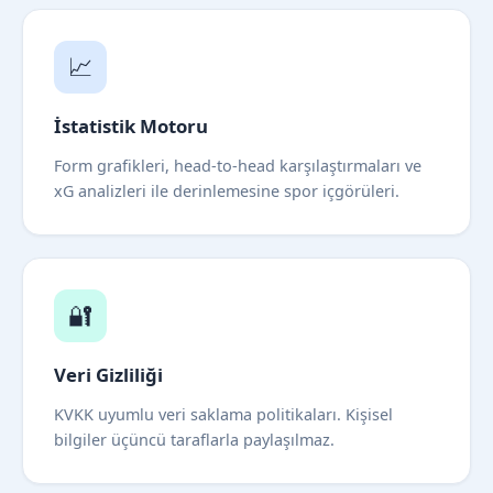
📈
İstatistik Motoru
Form grafikleri, head-to-head karşılaştırmaları ve
xG analizleri ile derinlemesine spor içgörüleri.
🔐
Veri Gizliliği
KVKK uyumlu veri saklama politikaları. Kişisel
bilgiler üçüncü taraflarla paylaşılmaz.