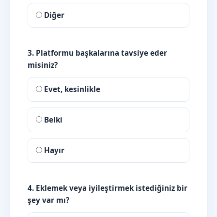
Diğer
3. Platformu başkalarına tavsiye eder
misiniz?
Evet, kesinlikle
Belki
Hayır
4. Eklemek veya iyileştirmek istediğiniz bir
şey var mı?