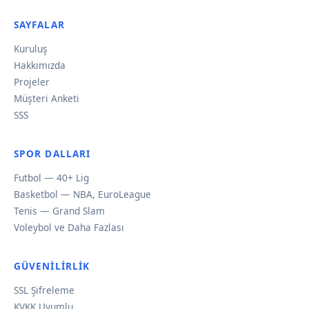
SAYFALAR
Kuruluş
Hakkımızda
Projeler
Müşteri Anketi
SSS
SPOR DALLARI
Futbol — 40+ Lig
Basketbol — NBA, EuroLeague
Tenis — Grand Slam
Voleybol ve Daha Fazlası
GÜVENILIRLIK
SSL Şifreleme
KVKK Uyumlu