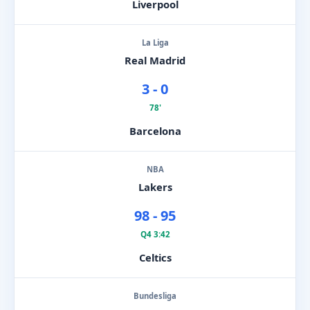
Liverpool
La Liga
Real Madrid
3 - 0
78'
Barcelona
NBA
Lakers
98 - 95
Q4 3:42
Celtics
Bundesliga