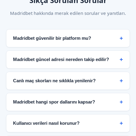
Sıkça Sorulan Sorular
Madridbet hakkında merak edilen sorular ve yanıtları.
Madridbet güvenilir bir platform mu?
Evet. Madridbet, şifreli bağlantı altyapısı, şeffaf
bilgilendirme politikası ve kullanıcı odaklı hizmet
Madridbet güncel adresi nereden takip edilir?
anlayışıyla güvenilir bir spor bilgi merkezi olarak
hizmet vermektedir. Bağımsız güvenlik denetimleri ve
Güncel erişim bilgileri doğrudan resmi Madridbet
KVKK uyumlu veri politikaları platformun
sayfası üzerinden paylaşılmaktadır. Bu sayfa düzenli
Canlı maç skorları ne sıklıkla yenilenir?
güvenilirliğini destekler.
olarak güncellenir ve en doğru bilgiye buradan
ulaşabilirsiniz.
Canlı skor paneli maç dakikalarına göre anlık olarak
güncellenir. Futbol karşılaşmalarında gol, kart ve
Madridbet hangi spor dallarını kapsar?
oyuncu değişikliği bilgileri saniyeler içinde yansıtılır.
Basketbol maçlarında çeyrek skorları gerçek zamanlı
Futbol, basketbol, tenis, voleybol, buz hokeyi ve
takip edilebilir.
daha birçok branş Madridbet kapsamında yer
Kullanıcı verileri nasıl korunur?
almaktadır. 40'tan fazla futbol ligi ve uluslararası
basketbol organizasyonları platformda takip
Platform, modern güvenlik protokolleri ve veri