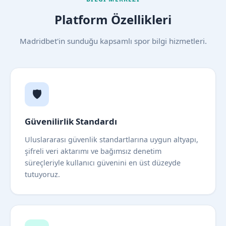
Platform Özellikleri
Madridbet'in sunduğu kapsamlı spor bilgi hizmetleri.
🛡️
Güvenilirlik Standardı
Uluslararası güvenlik standartlarına uygun altyapı,
şifreli veri aktarımı ve bağımsız denetim
süreçleriyle kullanıcı güvenini en üst düzeyde
tutuyoruz.