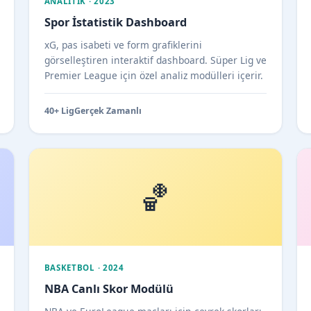
ANALITIK · 2023
Spor İstatistik Dashboard
xG, pas isabeti ve form grafiklerini
görselleştiren interaktif dashboard. Süper Lig ve
Premier League için özel analiz modülleri içerir.
40+ Lig
Gerçek Zamanlı
🏀
BASKETBOL · 2024
NBA Canlı Skor Modülü