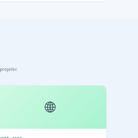
projeler.
🌐