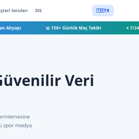
şteri Soruları
SSS
🇹🇷
TR
 Altyapı
📊 150+ Günlük Maç Takibi
⭐ 7/24 M
üvenilir Veri
derinlemesine
ncü spor medya