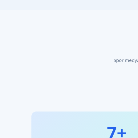
Spor medyas
7+