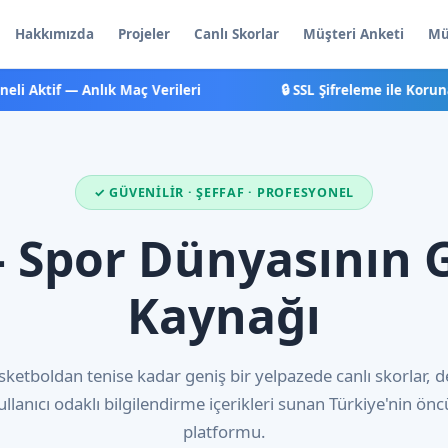
Hakkımızda
Projeler
Canlı Skorlar
Müşteri Anketi
Mü
i Aktif — Anlık Maç Verileri
🔒 SSL Şifreleme ile Korunan
✓ GÜVENILIR · ŞEFFAF · PROFESYONEL
Spor Dünyasının G
Kaynağı
sketboldan tenise kadar geniş bir yelpazede canlı skorlar, 
kullanıcı odaklı bilgilendirme içerikleri sunan Türkiye'nin ö
platformu.