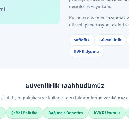
geçirilerek yayınlanır.
imi
Kullanıcı güvenini kazanmak v
düzenli penetrasyon testleri ve 
Şeffaflık
Güvenilirlik
KVKK Uyumu
Güvenilirlik Taahhüdümüz
ık iletişim politikası ve kullanıcı geri bildirimlerine verdiğimiz
e
Şeffaf Politika
Bağımsız Denetim
KVKK Uyumlu