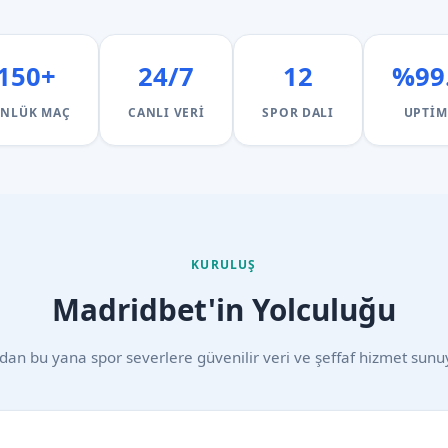
150+
24/7
12
%99
NLÜK MAÇ
CANLI VERI
SPOR DALI
UPTIM
KURULUŞ
Madridbet'in Yolculuğu
dan bu yana spor severlere güvenilir veri ve şeffaf hizmet sunu