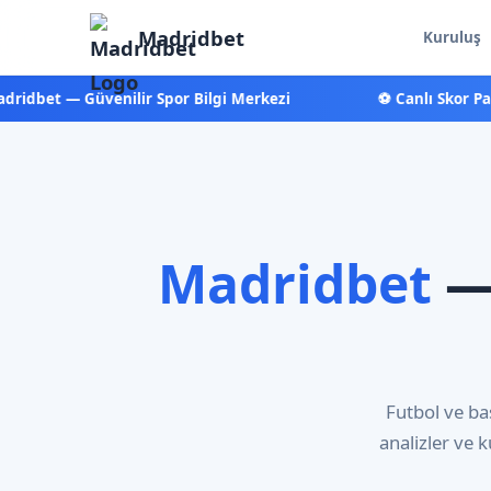
Madridbet
Kuruluş
idbet — Güvenilir Spor Bilgi Merkezi
⚽ Canlı Skor Panel
Madridbet
— 
Futbol ve ba
analizler ve 