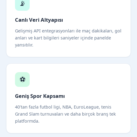
📡
Canlı Veri Altyapısı
Gelişmiş API entegrasyonları ile maç dakikaları, gol
anları ve kart bilgileri saniyeler içinde panelde
yansıtılır.
⚽
Geniş Spor Kapsamı
40'tan fazla futbol ligi, NBA, EuroLeague, tenis
Grand Slam turnuvaları ve daha birçok branş tek
platformda.