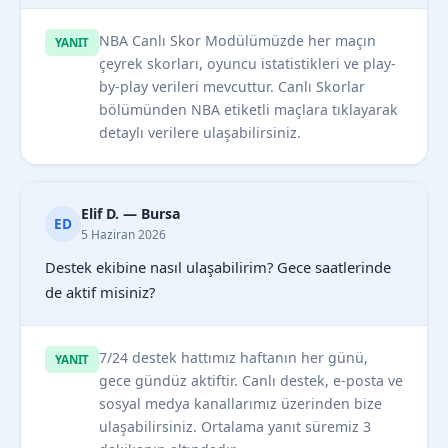
NBA Canlı Skor Modülümüzde her maçın
YANIT
çeyrek skorları, oyuncu istatistikleri ve play-
by-play verileri mevcuttur. Canlı Skorlar
bölümünden NBA etiketli maçlara tıklayarak
detaylı verilere ulaşabilirsiniz.
Elif D. — Bursa
ED
5 Haziran 2026
Destek ekibine nasıl ulaşabilirim? Gece saatlerinde
de aktif misiniz?
7/24 destek hattımız haftanın her günü,
YANIT
gece gündüz aktiftir. Canlı destek, e-posta ve
sosyal medya kanallarımız üzerinden bize
ulaşabilirsiniz. Ortalama yanıt süremiz 3