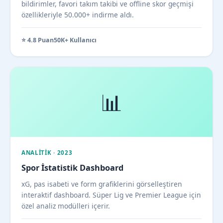
bildirimler, favori takım takibi ve offline skor geçmişi
özellikleriyle 50.000+ indirme aldı.
⭐ 4.8 Puan
50K+ Kullanıcı
📊
ANALITIK · 2023
Spor İstatistik Dashboard
xG, pas isabeti ve form grafiklerini görselleştiren
interaktif dashboard. Süper Lig ve Premier League için
özel analiz modülleri içerir.