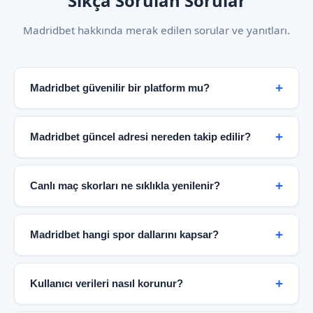
Sıkça Sorulan Sorular
Madridbet hakkında merak edilen sorular ve yanıtları.
Madridbet güvenilir bir platform mu?
Evet. Madridbet, şifreli bağlantı altyapısı, şeffaf
bilgilendirme politikası ve kullanıcı odaklı hizmet
Madridbet güncel adresi nereden takip edilir?
anlayışıyla güvenilir bir spor bilgi merkezi olarak
hizmet vermektedir. Bağımsız güvenlik denetimleri ve
Güncel erişim bilgileri doğrudan resmi Madridbet
KVKK uyumlu veri politikaları platformun
sayfası üzerinden paylaşılmaktadır. Bu sayfa düzenli
Canlı maç skorları ne sıklıkla yenilenir?
güvenilirliğini destekler.
olarak güncellenir ve en doğru bilgiye buradan
ulaşabilirsiniz.
Canlı skor paneli maç dakikalarına göre anlık olarak
güncellenir. Futbol karşılaşmalarında gol, kart ve
Madridbet hangi spor dallarını kapsar?
oyuncu değişikliği bilgileri saniyeler içinde yansıtılır.
Basketbol maçlarında çeyrek skorları gerçek zamanlı
Futbol, basketbol, tenis, voleybol, buz hokeyi ve
takip edilebilir.
daha birçok branş Madridbet kapsamında yer
Kullanıcı verileri nasıl korunur?
almaktadır. 40'tan fazla futbol ligi ve uluslararası
basketbol organizasyonları platformda takip
Platform, modern güvenlik protokolleri ve veri