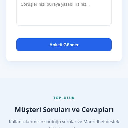
Anketi Gönder
TOPLULUK
Müşteri Soruları ve Cevapları
Kullanıcılarımızın sorduğu sorular ve Madridbet destek