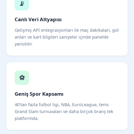
📡
Canlı Veri Altyapısı
Gelişmiş API entegrasyonları ile maç dakikaları, gol
anları ve kart bilgileri saniyeler içinde panelde
yansıtılır.
⚽
Geniş Spor Kapsamı
40'tan fazla futbol ligi, NBA, EuroLeague, tenis
Grand Slam turnuvaları ve daha birçok branş tek
platformda.