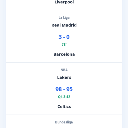
Liverpool
La Liga
Real Madrid
3 - 0
78'
Barcelona
NBA
Lakers
98 - 95
Q4 3:42
Celtics
Bundesliga