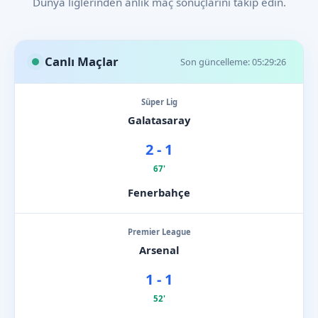
Dünya liglerinden anlık maç sonuçlarını takip edin.
Canlı Maçlar
Son güncelleme: 05:29:26
Süper Lig
Galatasaray
2 - 1
67'
Fenerbahçe
Premier League
Arsenal
1 - 1
52'