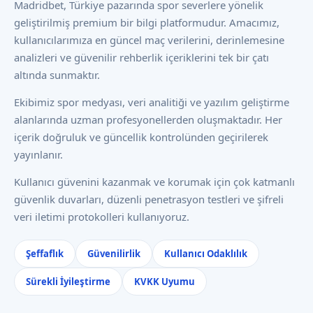
Madridbet, Türkiye pazarında spor severlere yönelik
geliştirilmiş premium bir bilgi platformudur. Amacımız,
kullanıcılarımıza en güncel maç verilerini, derinlemesine
analizleri ve güvenilir rehberlik içeriklerini tek bir çatı
altında sunmaktır.
Ekibimiz spor medyası, veri analitiği ve yazılım geliştirme
alanlarında uzman profesyonellerden oluşmaktadır. Her
içerik doğruluk ve güncellik kontrolünden geçirilerek
yayınlanır.
Kullanıcı güvenini kazanmak ve korumak için çok katmanlı
güvenlik duvarları, düzenli penetrasyon testleri ve şifreli
veri iletimi protokolleri kullanıyoruz.
Şeffaflık
Güvenilirlik
Kullanıcı Odaklılık
Sürekli İyileştirme
KVKK Uyumu