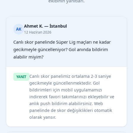
ekibinin yanıtları.
Ahmet K. — İstanbul
AK
12 Haziran 2026
Canlı skor panelinde Süper Lig maçları ne kadar
gecikmeyle güncelleniyor? Gol anında bildirim
alabilir miyim?
Canlı skor panelimiz ortalama 2-3 saniye
YANIT
gecikmeyle güncellenmektedir. Gol
bildirimleri için mobil uygulamamızı
indirerek favori takımlarınızı ekleyebilir ve
anlık push bildirim alabilirsiniz. Web
panelinde de skor değişiklikleri otomatik
olarak yansır.