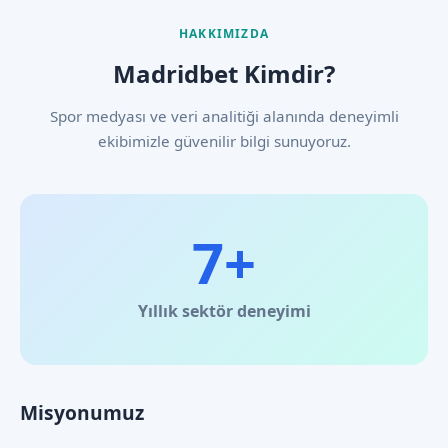
HAKKIMIZDA
Madridbet Kimdir?
Spor medyası ve veri analitiği alanında deneyimli
ekibimizle güvenilir bilgi sunuyoruz.
7+
Yıllık sektör deneyimi
Misyonumuz