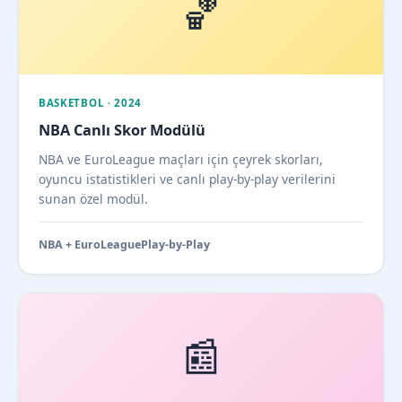
🏀
BASKETBOL · 2024
NBA Canlı Skor Modülü
NBA ve EuroLeague maçları için çeyrek skorları,
oyuncu istatistikleri ve canlı play-by-play verilerini
sunan özel modül.
NBA + EuroLeague
Play-by-Play
📰