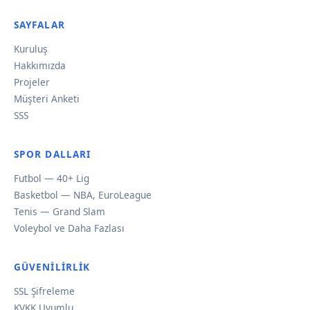
SAYFALAR
Kuruluş
Hakkımızda
Projeler
Müşteri Anketi
SSS
SPOR DALLARI
Futbol — 40+ Lig
Basketbol — NBA, EuroLeague
Tenis — Grand Slam
Voleybol ve Daha Fazlası
GÜVENILIRLIK
SSL Şifreleme
KVKK Uyumlu