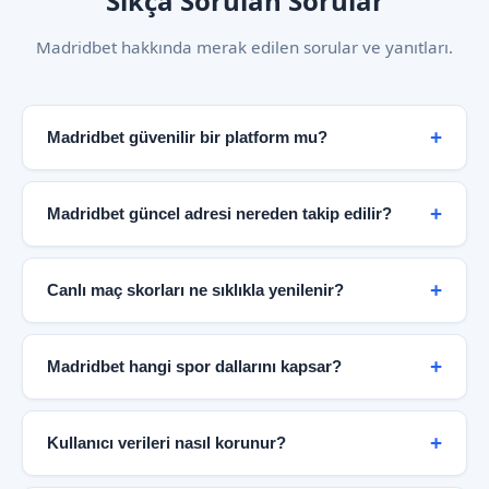
Sıkça Sorulan Sorular
Madridbet hakkında merak edilen sorular ve yanıtları.
Madridbet güvenilir bir platform mu?
Evet. Madridbet, şifreli bağlantı altyapısı, şeffaf
bilgilendirme politikası ve kullanıcı odaklı hizmet
Madridbet güncel adresi nereden takip edilir?
anlayışıyla güvenilir bir spor bilgi merkezi olarak
hizmet vermektedir. Bağımsız güvenlik denetimleri ve
Güncel erişim bilgileri doğrudan resmi Madridbet
KVKK uyumlu veri politikaları platformun
sayfası üzerinden paylaşılmaktadır. Bu sayfa düzenli
Canlı maç skorları ne sıklıkla yenilenir?
güvenilirliğini destekler.
olarak güncellenir ve en doğru bilgiye buradan
ulaşabilirsiniz.
Canlı skor paneli maç dakikalarına göre anlık olarak
güncellenir. Futbol karşılaşmalarında gol, kart ve
Madridbet hangi spor dallarını kapsar?
oyuncu değişikliği bilgileri saniyeler içinde yansıtılır.
Basketbol maçlarında çeyrek skorları gerçek zamanlı
Futbol, basketbol, tenis, voleybol, buz hokeyi ve
takip edilebilir.
daha birçok branş Madridbet kapsamında yer
Kullanıcı verileri nasıl korunur?
almaktadır. 40'tan fazla futbol ligi ve uluslararası
basketbol organizasyonları platformda takip
Platform, modern güvenlik protokolleri ve veri