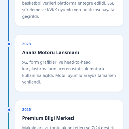
basketbol verileri platforma entegre edildi. SSL
şifreleme ve KVKK uyumlu veri politikası hayata
geçirildi.
2023
Analiz Motoru Lansmanı
xG, form grafikleri ve head-to-head
karşılaştırmalarını içeren istatistik motoru
kullanıma açıldı. Mobil uyumlu arayüz tamamen
yenilendi.
2025
Premium Bilgi Merkezi
Makale arşivi, topluluk anketleri ve 7/24 destek