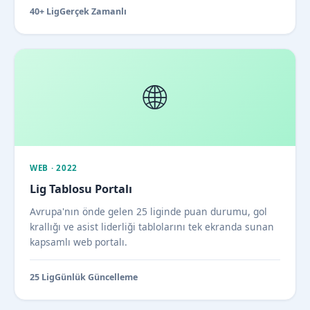
40+ Lig
Gerçek Zamanlı
🌐
WEB · 2022
Lig Tablosu Portalı
Avrupa'nın önde gelen 25 liginde puan durumu, gol
krallığı ve asist liderliği tablolarını tek ekranda sunan
kapsamlı web portalı.
25 Lig
Günlük Güncelleme