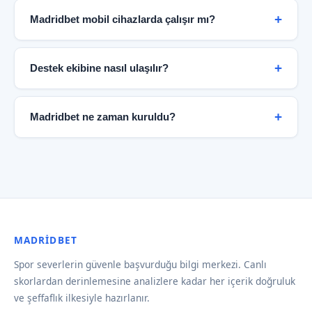
edilebilir.
gizliliği standartlarına uygun altyapı kullanarak
Madridbet mobil cihazlarda çalışır mı?
kullanıcı bilgilerini korur. Kişisel veriler üçüncü
taraflarla paylaşılmaz ve tüm aktarımlar SSL şifreleme
Evet. Madridbet tamamen responsive tasarıma
ile güvence altına alınır.
sahiptir ve tüm modern mobil tarayıcılarda sorunsuz
Destek ekibine nasıl ulaşılır?
çalışır. iOS ve Android cihazlarda premium deneyim
sunulmaktadır.
Madridbet 7/24 destek hattı haftanın her günü
aktiftir. Canlı destek, e-posta ve sosyal medya
Madridbet ne zaman kuruldu?
kanalları üzerinden ekibe ulaşabilirsiniz. Ortalama
yanıt süresi 3 dakikanın altındadır.
Madridbet 2019 yılında kurulmuş olup, o günden bu
yana spor severlere güvenilir veri ve şeffaf hizmet
sunmaktadır. Kuruluş hikayemiz hakkında daha fazla
bilgi için Kuruluş bölümüne göz atabilirsiniz.
MADRIDBET
Spor severlerin güvenle başvurduğu bilgi merkezi. Canlı
skorlardan derinlemesine analizlere kadar her içerik doğruluk
ve şeffaflık ilkesiyle hazırlanır.