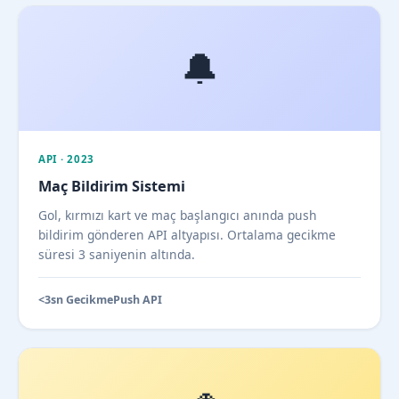
🔔
API · 2023
Maç Bildirim Sistemi
Gol, kırmızı kart ve maç başlangıcı anında push
bildirim gönderen API altyapısı. Ortalama gecikme
süresi 3 saniyenin altında.
<3sn Gecikme
Push API