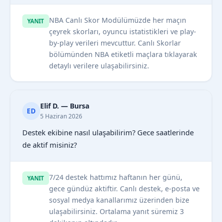
NBA Canlı Skor Modülümüzde her maçın
YANIT
çeyrek skorları, oyuncu istatistikleri ve play-
by-play verileri mevcuttur. Canlı Skorlar
bölümünden NBA etiketli maçlara tıklayarak
detaylı verilere ulaşabilirsiniz.
Elif D. — Bursa
ED
5 Haziran 2026
Destek ekibine nasıl ulaşabilirim? Gece saatlerinde
de aktif misiniz?
7/24 destek hattımız haftanın her günü,
YANIT
gece gündüz aktiftir. Canlı destek, e-posta ve
sosyal medya kanallarımız üzerinden bize
ulaşabilirsiniz. Ortalama yanıt süremiz 3