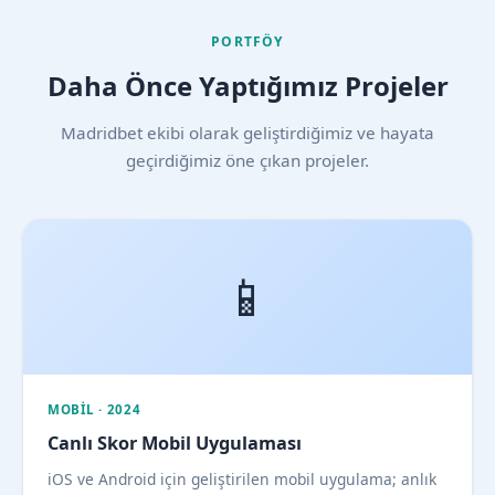
PORTFÖY
Daha Önce Yaptığımız Projeler
Madridbet ekibi olarak geliştirdiğimiz ve hayata
geçirdiğimiz öne çıkan projeler.
📱
MOBIL · 2024
Canlı Skor Mobil Uygulaması
iOS ve Android için geliştirilen mobil uygulama; anlık