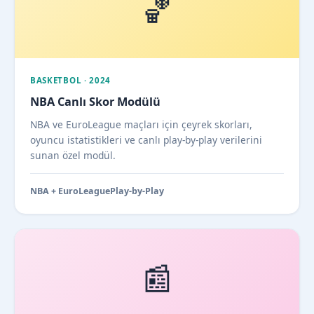
🏀
BASKETBOL · 2024
NBA Canlı Skor Modülü
NBA ve EuroLeague maçları için çeyrek skorları,
oyuncu istatistikleri ve canlı play-by-play verilerini
sunan özel modül.
NBA + EuroLeague
Play-by-Play
📰