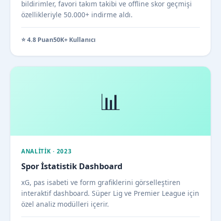
bildirimler, favori takım takibi ve offline skor geçmişi
özellikleriyle 50.000+ indirme aldı.
⭐ 4.8 Puan
50K+ Kullanıcı
📊
ANALITIK · 2023
Spor İstatistik Dashboard
xG, pas isabeti ve form grafiklerini görselleştiren
interaktif dashboard. Süper Lig ve Premier League için
özel analiz modülleri içerir.