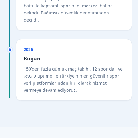
hattı ile kapsamlı spor bilgi merkezi haline
gelindi. Bağımsız güvenlik denetiminden
geçildi.
2026
Bugün
150'den fazla günlük maç takibi, 12 spor dalı ve
%99.9 uptime ile Türkiye'nin en güvenilir spor
veri platformlarından biri olarak hizmet
vermeye devam ediyoruz.