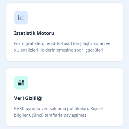
📈
İstatistik Motoru
Form grafikleri, head-to-head karşılaştırmaları ve
xG analizleri ile derinlemesine spor içgörüleri.
🔐
Veri Gizliliği
KVKK uyumlu veri saklama politikaları. Kişisel
bilgiler üçüncü taraflarla paylaşılmaz.