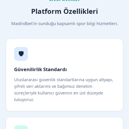
Platform Özellikleri
Madridbet'in sunduğu kapsamlı spor bilgi hizmetleri.
🛡️
Güvenilirlik Standardı
Uluslararası güvenlik standartlarına uygun altyapı,
şifreli veri aktarımı ve bağımsız denetim
süreçleriyle kullanıcı güvenini en üst düzeyde
tutuyoruz.