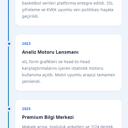
basketbol verileri platforma entegre edildi. SSL
şifreleme ve KVKK uyumlu veri politikası hayata
geçirildi.
2023
Analiz Motoru Lansmanı
xG, form grafikleri ve head-to-head
karşılaştırmalarını içeren istatistik motoru
kullanıma açıldı. Mobil uyumlu arayüz tamamen
yenilendi.
2025
Premium Bilgi Merkezi
Makale arşivi, topluluk anketleri ve 7/24 destek