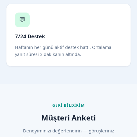
💬
7/24 Destek
Haftanın her günü aktif destek hattı. Ortalama
yanıt süresi 3 dakikanın altında.
GERI BILDIRIM
Müşteri Anketi
Deneyiminizi değerlendirin — görüşleriniz