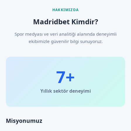
HAKKIMIZDA
Madridbet Kimdir?
Spor medyası ve veri analitiği alanında deneyimli
ekibimizle güvenilir bilgi sunuyoruz.
7+
Yıllık sektör deneyimi
Misyonumuz