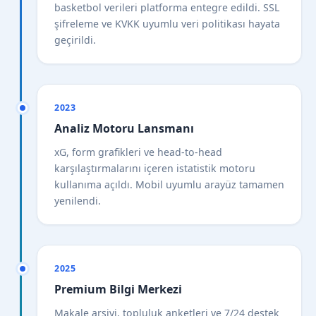
basketbol verileri platforma entegre edildi. SSL
şifreleme ve KVKK uyumlu veri politikası hayata
geçirildi.
2023
Analiz Motoru Lansmanı
xG, form grafikleri ve head-to-head
karşılaştırmalarını içeren istatistik motoru
kullanıma açıldı. Mobil uyumlu arayüz tamamen
yenilendi.
2025
Premium Bilgi Merkezi
Makale arşivi, topluluk anketleri ve 7/24 destek