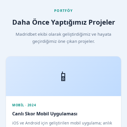
PORTFÖY
Daha Önce Yaptığımız Projeler
Madridbet ekibi olarak geliştirdiğimiz ve hayata
geçirdiğimiz öne çıkan projeler.
📱
MOBIL · 2024
Canlı Skor Mobil Uygulaması
iOS ve Android için geliştirilen mobil uygulama; anlık