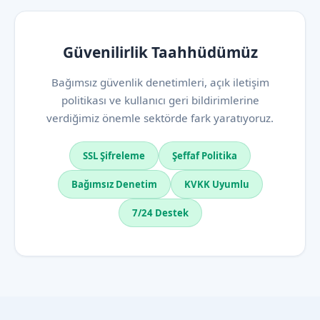
Güvenilirlik Taahhüdümüz
Bağımsız güvenlik denetimleri, açık iletişim
politikası ve kullanıcı geri bildirimlerine
verdiğimiz önemle sektörde fark yaratıyoruz.
SSL Şifreleme
Şeffaf Politika
Bağımsız Denetim
KVKK Uyumlu
7/24 Destek