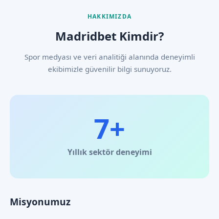
HAKKIMIZDA
Madridbet Kimdir?
Spor medyası ve veri analitiği alanında deneyimli
ekibimizle güvenilir bilgi sunuyoruz.
7+
Yıllık sektör deneyimi
Misyonumuz