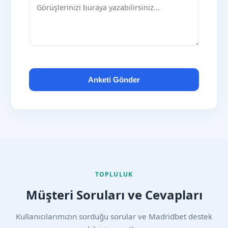
Anketi Gönder
TOPLULUK
Müşteri Soruları ve Cevapları
Kullanıcılarımızın sorduğu sorular ve Madridbet destek