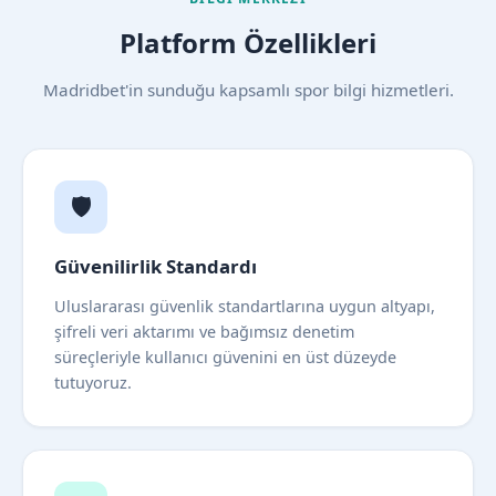
Platform Özellikleri
Madridbet'in sunduğu kapsamlı spor bilgi hizmetleri.
🛡️
Güvenilirlik Standardı
Uluslararası güvenlik standartlarına uygun altyapı,
şifreli veri aktarımı ve bağımsız denetim
süreçleriyle kullanıcı güvenini en üst düzeyde
tutuyoruz.