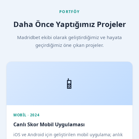
PORTFÖY
Daha Önce Yaptığımız Projeler
Madridbet ekibi olarak geliştirdiğimiz ve hayata
geçirdiğimiz öne çıkan projeler.
📱
MOBIL · 2024
Canlı Skor Mobil Uygulaması
iOS ve Android için geliştirilen mobil uygulama; anlık