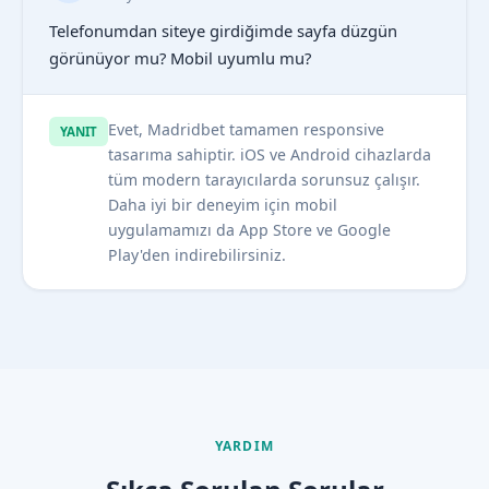
Telefonumdan siteye girdiğimde sayfa düzgün
görünüyor mu? Mobil uyumlu mu?
Evet, Madridbet tamamen responsive
YANIT
tasarıma sahiptir. iOS ve Android cihazlarda
tüm modern tarayıcılarda sorunsuz çalışır.
Daha iyi bir deneyim için mobil
uygulamamızı da App Store ve Google
Play'den indirebilirsiniz.
YARDIM