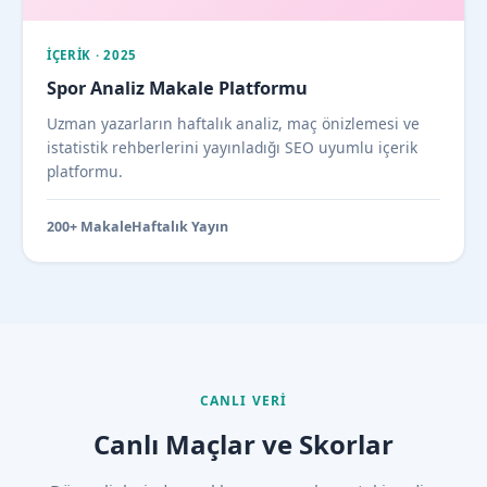
İÇERIK · 2025
Spor Analiz Makale Platformu
Uzman yazarların haftalık analiz, maç önizlemesi ve
istatistik rehberlerini yayınladığı SEO uyumlu içerik
platformu.
200+ Makale
Haftalık Yayın
CANLI VERI
Canlı Maçlar ve Skorlar