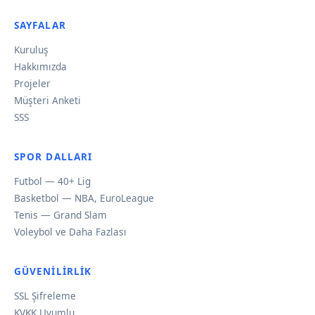
SAYFALAR
Kuruluş
Hakkımızda
Projeler
Müşteri Anketi
SSS
SPOR DALLARI
Futbol — 40+ Lig
Basketbol — NBA, EuroLeague
Tenis — Grand Slam
Voleybol ve Daha Fazlası
GÜVENILIRLIK
SSL Şifreleme
KVKK Uyumlu