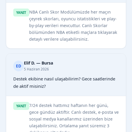
NBA Canlı Skor Modülümüzde her maçın
YANIT
çeyrek skorları, oyuncu istatistikleri ve play-
by-play verileri mevcuttur. Canlı Skorlar
bölümünden NBA etiketli maçlara tıklayarak
detaylı verilere ulaşabilirsiniz.
Elif D. — Bursa
ED
5 Haziran 2026
Destek ekibine nasıl ulaşabilirim? Gece saatlerinde
de aktif misiniz?
7/24 destek hattımız haftanın her günü,
YANIT
gece gündüz aktiftir. Canlı destek, e-posta ve
sosyal medya kanallarımız üzerinden bize
ulaşabilirsiniz. Ortalama yanıt süremiz 3