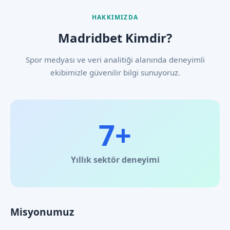
HAKKIMIZDA
Madridbet Kimdir?
Spor medyası ve veri analitiği alanında deneyimli
ekibimizle güvenilir bilgi sunuyoruz.
7+
Yıllık sektör deneyimi
Misyonumuz