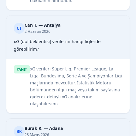
dakikanın altındadır.
Can T. — Antalya
CT
2 Haziran 2026
xG (gol beklentisi) verilerini hangi liglerde
görebilirim?
xG verileri Süper Lig, Premier League, La
YANIT
Liga, Bundesliga, Serie A ve Şampiyonlar Ligi
maçlarında mevcuttur. İstatistik Motoru
bölümünden ilgili maç veya takım sayfasına
giderek detaylı xG analizlerine
ulaşabilirsiniz.
Burak K. — Adana
BK
28 Mayıs 2026