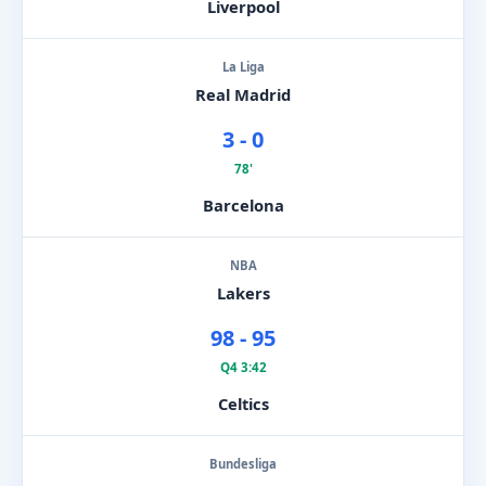
Liverpool
La Liga
Real Madrid
3 - 0
78'
Barcelona
NBA
Lakers
98 - 95
Q4 3:42
Celtics
Bundesliga