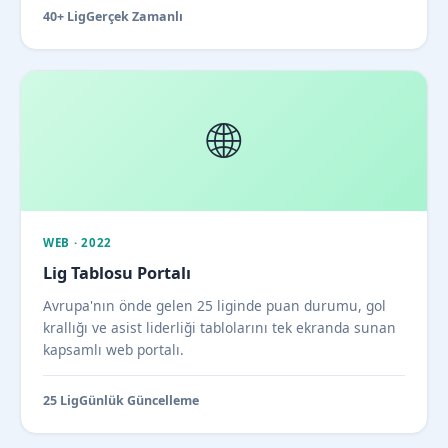
40+ Lig
Gerçek Zamanlı
🌐
WEB · 2022
Lig Tablosu Portalı
Avrupa'nın önde gelen 25 liginde puan durumu, gol
krallığı ve asist liderliği tablolarını tek ekranda sunan
kapsamlı web portalı.
25 Lig
Günlük Güncelleme