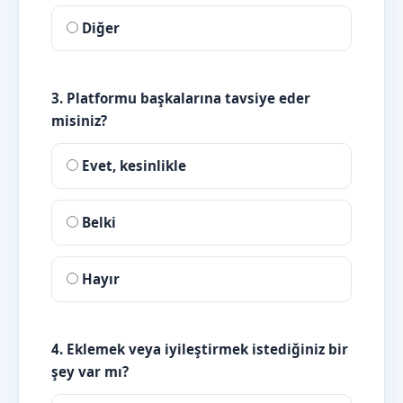
Diğer
3. Platformu başkalarına tavsiye eder
misiniz?
Evet, kesinlikle
Belki
Hayır
4. Eklemek veya iyileştirmek istediğiniz bir
şey var mı?