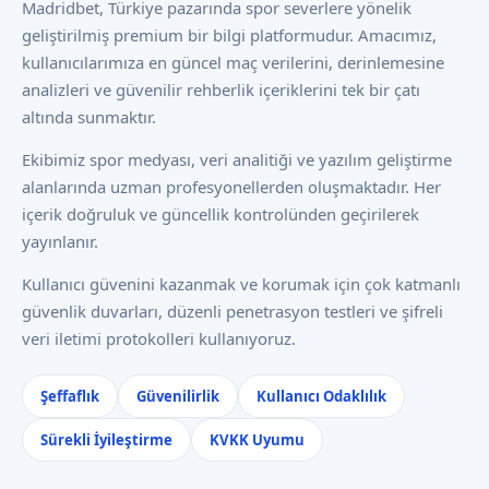
Madridbet, Türkiye pazarında spor severlere yönelik
geliştirilmiş premium bir bilgi platformudur. Amacımız,
kullanıcılarımıza en güncel maç verilerini, derinlemesine
analizleri ve güvenilir rehberlik içeriklerini tek bir çatı
altında sunmaktır.
Ekibimiz spor medyası, veri analitiği ve yazılım geliştirme
alanlarında uzman profesyonellerden oluşmaktadır. Her
içerik doğruluk ve güncellik kontrolünden geçirilerek
yayınlanır.
Kullanıcı güvenini kazanmak ve korumak için çok katmanlı
güvenlik duvarları, düzenli penetrasyon testleri ve şifreli
veri iletimi protokolleri kullanıyoruz.
Şeffaflık
Güvenilirlik
Kullanıcı Odaklılık
Sürekli İyileştirme
KVKK Uyumu