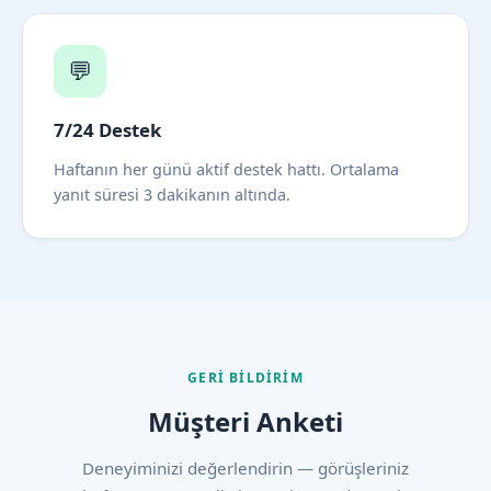
💬
7/24 Destek
Haftanın her günü aktif destek hattı. Ortalama
yanıt süresi 3 dakikanın altında.
GERI BILDIRIM
Müşteri Anketi
Deneyiminizi değerlendirin — görüşleriniz