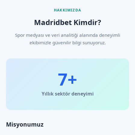
HAKKIMIZDA
Madridbet Kimdir?
Spor medyası ve veri analitiği alanında deneyimli
ekibimizle güvenilir bilgi sunuyoruz.
7+
Yıllık sektör deneyimi
Misyonumuz