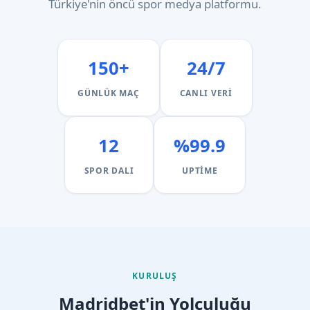
Türkiye'nin öncü spor medya platformu.
150+
24/7
GÜNLÜK MAÇ
CANLI VERI
12
%99.9
SPOR DALI
UPTIME
KURULUŞ
Madridbet'in Yolculuğu