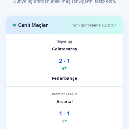
Dünya liglerinden anlık maç sonuçlarını takip edin.
Canlı Maçlar
Son güncelleme: 02:25:57
Süper Lig
Galatasaray
2 - 1
67'
Fenerbahçe
Premier League
Arsenal
1 - 1
52'