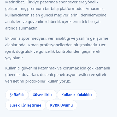
Madridbet, Türkiye pazarında spor severlere yönelik
geliştirilmiş premium bir bilgi platformudur. Amacımız,
kullanıcılarımıza en güncel maç verilerini, derinlemesine
analizleri ve güvenilir rehberlik içeriklerini tek bir çatı
altında sunmaktır.
Ekibimiz spor medyası, veri analitiği ve yazılım geliştirme
alanlarında uzman profesyonellerden oluşmaktadır. Her
içerik doğruluk ve güncellik kontrolünden geçirilerek
yayınlanır.
Kullanıcı güvenini kazanmak ve korumak için çok katmanlı
güvenlik duvarları, düzenli penetrasyon testleri ve şifreli
veri iletimi protokolleri kullanıyoruz.
Şeffaflık
Güvenilirlik
Kullanıcı Odaklılık
Sürekli İyileştirme
KVKK Uyumu