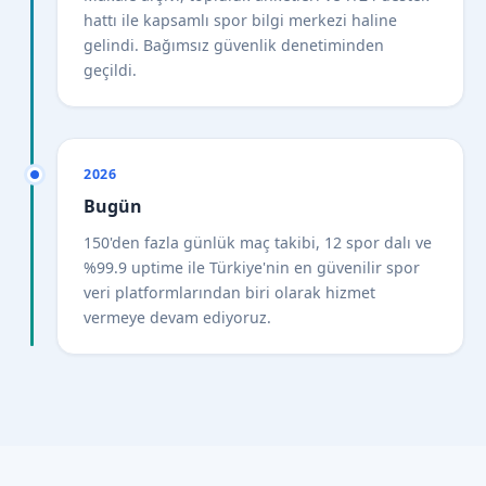
hattı ile kapsamlı spor bilgi merkezi haline
gelindi. Bağımsız güvenlik denetiminden
geçildi.
2026
Bugün
150'den fazla günlük maç takibi, 12 spor dalı ve
%99.9 uptime ile Türkiye'nin en güvenilir spor
veri platformlarından biri olarak hizmet
vermeye devam ediyoruz.