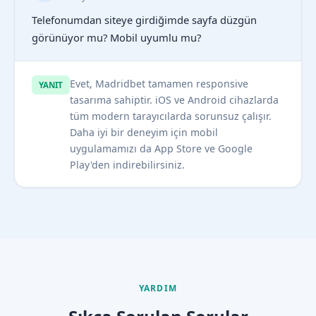
Telefonumdan siteye girdiğimde sayfa düzgün
görünüyor mu? Mobil uyumlu mu?
Evet, Madridbet tamamen responsive
YANIT
tasarıma sahiptir. iOS ve Android cihazlarda
tüm modern tarayıcılarda sorunsuz çalışır.
Daha iyi bir deneyim için mobil
uygulamamızı da App Store ve Google
Play'den indirebilirsiniz.
YARDIM