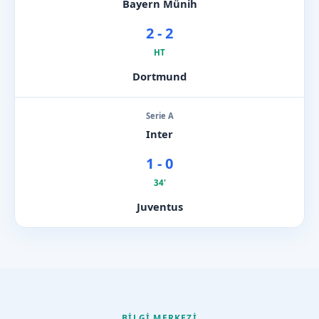
Bayern Münih
2 - 2
HT
Dortmund
Serie A
Inter
1 - 0
34'
Juventus
BILGI MERKEZI