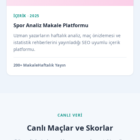
İÇERIK · 2025
Spor Analiz Makale Platformu
Uzman yazarların haftalık analiz, maç önizlemesi ve
istatistik rehberlerini yayınladığı SEO uyumlu içerik
platformu.
200+ Makale
Haftalık Yayın
CANLI VERI
Canlı Maçlar ve Skorlar