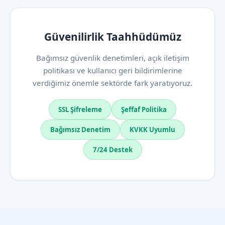
Güvenilirlik Taahhüdümüz
Bağımsız güvenlik denetimleri, açık iletişim
politikası ve kullanıcı geri bildirimlerine
verdiğimiz önemle sektörde fark yaratıyoruz.
SSL Şifreleme
Şeffaf Politika
Bağımsız Denetim
KVKK Uyumlu
7/24 Destek