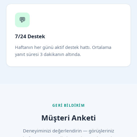
💬
7/24 Destek
Haftanın her günü aktif destek hattı. Ortalama
yanıt süresi 3 dakikanın altında.
GERI BILDIRIM
Müşteri Anketi
Deneyiminizi değerlendirin — görüşleriniz