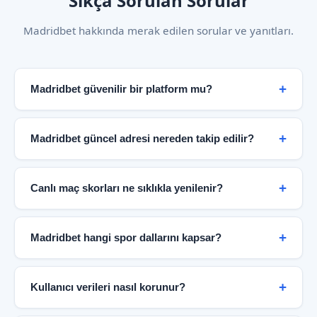
Sıkça Sorulan Sorular
Madridbet hakkında merak edilen sorular ve yanıtları.
Madridbet güvenilir bir platform mu?
Evet. Madridbet, şifreli bağlantı altyapısı, şeffaf
bilgilendirme politikası ve kullanıcı odaklı hizmet
Madridbet güncel adresi nereden takip edilir?
anlayışıyla güvenilir bir spor bilgi merkezi olarak
hizmet vermektedir. Bağımsız güvenlik denetimleri ve
Güncel erişim bilgileri doğrudan resmi Madridbet
KVKK uyumlu veri politikaları platformun
sayfası üzerinden paylaşılmaktadır. Bu sayfa düzenli
Canlı maç skorları ne sıklıkla yenilenir?
güvenilirliğini destekler.
olarak güncellenir ve en doğru bilgiye buradan
ulaşabilirsiniz.
Canlı skor paneli maç dakikalarına göre anlık olarak
güncellenir. Futbol karşılaşmalarında gol, kart ve
Madridbet hangi spor dallarını kapsar?
oyuncu değişikliği bilgileri saniyeler içinde yansıtılır.
Basketbol maçlarında çeyrek skorları gerçek zamanlı
Futbol, basketbol, tenis, voleybol, buz hokeyi ve
takip edilebilir.
daha birçok branş Madridbet kapsamında yer
Kullanıcı verileri nasıl korunur?
almaktadır. 40'tan fazla futbol ligi ve uluslararası
basketbol organizasyonları platformda takip
Platform, modern güvenlik protokolleri ve veri