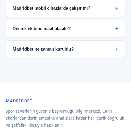
edilebilir.
gizliliği standartlarına uygun altyapı kullanarak
Madridbet mobil cihazlarda çalışır mı?
kullanıcı bilgilerini korur. Kişisel veriler üçüncü
taraflarla paylaşılmaz ve tüm aktarımlar SSL şifreleme
Evet. Madridbet tamamen responsive tasarıma
ile güvence altına alınır.
sahiptir ve tüm modern mobil tarayıcılarda sorunsuz
Destek ekibine nasıl ulaşılır?
çalışır. iOS ve Android cihazlarda premium deneyim
sunulmaktadır.
Madridbet 7/24 destek hattı haftanın her günü
aktiftir. Canlı destek, e-posta ve sosyal medya
Madridbet ne zaman kuruldu?
kanalları üzerinden ekibe ulaşabilirsiniz. Ortalama
yanıt süresi 3 dakikanın altındadır.
Madridbet 2019 yılında kurulmuş olup, o günden bu
yana spor severlere güvenilir veri ve şeffaf hizmet
sunmaktadır. Kuruluş hikayemiz hakkında daha fazla
bilgi için Kuruluş bölümüne göz atabilirsiniz.
MADRIDBET
Spor severlerin güvenle başvurduğu bilgi merkezi. Canlı
skorlardan derinlemesine analizlere kadar her içerik doğruluk
ve şeffaflık ilkesiyle hazırlanır.