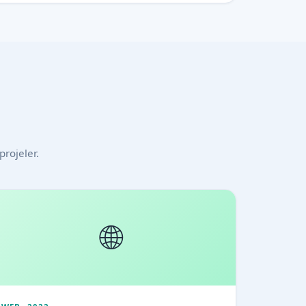
projeler.
🌐