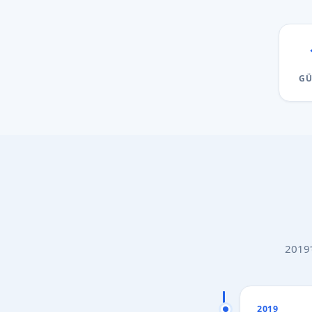
GÜ
2019'
2019