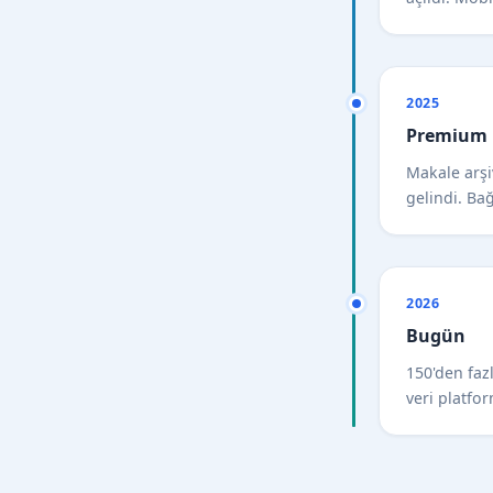
2025
Premium B
Makale arşiv
gelindi. Ba
2026
Bugün
150'den faz
veri platfo