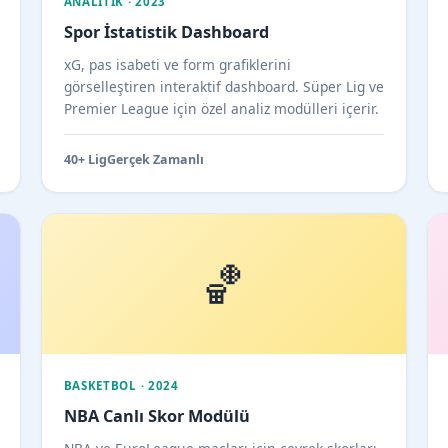
ANALITIK · 2023
Spor İstatistik Dashboard
xG, pas isabeti ve form grafiklerini
görselleştiren interaktif dashboard. Süper Lig ve
Premier League için özel analiz modülleri içerir.
40+ Lig
Gerçek Zamanlı
🏀
BASKETBOL · 2024
NBA Canlı Skor Modülü