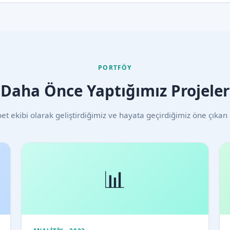
PORTFÖY
Daha Önce Yaptığımız Projeler
t ekibi olarak geliştirdiğimiz ve hayata geçirdiğimiz öne çıkan 
📊