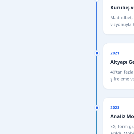
Kuruluş v
Madridbet, 
vizyonuyla k
2021
Altyapı G
40'tan fazl
şifreleme v
2023
Analiz M
xG, form gr
açıldı. Mob