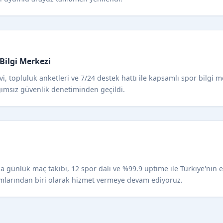
ilgi Merkezi
i, topluluk anketleri ve 7/24 destek hattı ile kapsamlı spor bilgi m
ğımsız güvenlik denetiminden geçildi.
la günlük maç takibi, 12 spor dalı ve %99.9 uptime ile Türkiye'nin 
rmlarından biri olarak hizmet vermeye devam ediyoruz.