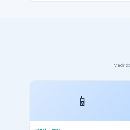
Madridbe
📱