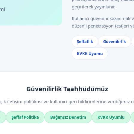
geçirilerek yayınlanır.
imi
Kullanıcı güvenini kazanmak v
düzenli penetrasyon testleri ve 
Şeffaflık
Güvenilirlik
KVKK Uyumu
Güvenilirlik Taahhüdümüz
ık iletişim politikası ve kullanıcı geri bildirimlerine verdiğimiz
e
Şeffaf Politika
Bağımsız Denetim
KVKK Uyumlu