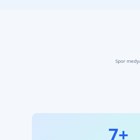
Spor medyas
7+