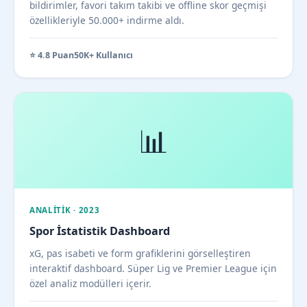
bildirimler, favori takım takibi ve offline skor geçmişi
özellikleriyle 50.000+ indirme aldı.
⭐ 4.8 Puan
50K+ Kullanıcı
📊
ANALITIK · 2023
Spor İstatistik Dashboard
xG, pas isabeti ve form grafiklerini görselleştiren
interaktif dashboard. Süper Lig ve Premier League için
özel analiz modülleri içerir.