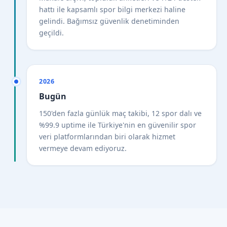
hattı ile kapsamlı spor bilgi merkezi haline
gelindi. Bağımsız güvenlik denetiminden
geçildi.
2026
Bugün
150'den fazla günlük maç takibi, 12 spor dalı ve
%99.9 uptime ile Türkiye'nin en güvenilir spor
veri platformlarından biri olarak hizmet
vermeye devam ediyoruz.