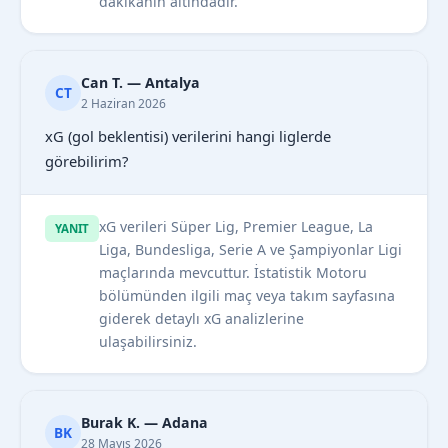
dakikanın altındadır.
Can T. — Antalya
CT
2 Haziran 2026
xG (gol beklentisi) verilerini hangi liglerde
görebilirim?
xG verileri Süper Lig, Premier League, La
YANIT
Liga, Bundesliga, Serie A ve Şampiyonlar Ligi
maçlarında mevcuttur. İstatistik Motoru
bölümünden ilgili maç veya takım sayfasına
giderek detaylı xG analizlerine
ulaşabilirsiniz.
Burak K. — Adana
BK
28 Mayıs 2026