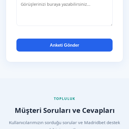
Anketi Gönder
TOPLULUK
Müşteri Soruları ve Cevapları
Kullanıcılarımızın sorduğu sorular ve Madridbet destek