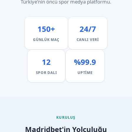
Türkiye'nin öncü spor medya platformu.
150+
24/7
GÜNLÜK MAÇ
CANLI VERI
12
%99.9
SPOR DALI
UPTIME
KURULUŞ
Madridbet'in Yolculuğu