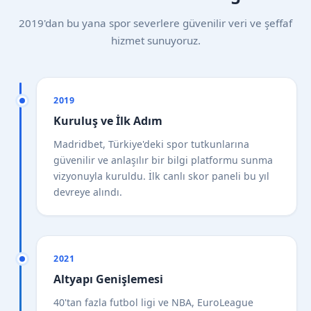
2019'dan bu yana spor severlere güvenilir veri ve şeffaf
hizmet sunuyoruz.
2019
Kuruluş ve İlk Adım
Madridbet, Türkiye'deki spor tutkunlarına
güvenilir ve anlaşılır bir bilgi platformu sunma
vizyonuyla kuruldu. İlk canlı skor paneli bu yıl
devreye alındı.
2021
Altyapı Genişlemesi
40'tan fazla futbol ligi ve NBA, EuroLeague