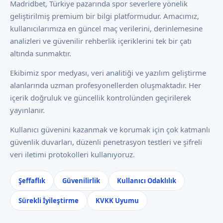
Madridbet, Türkiye pazarında spor severlere yönelik
geliştirilmiş premium bir bilgi platformudur. Amacımız,
kullanıcılarımıza en güncel maç verilerini, derinlemesine
analizleri ve güvenilir rehberlik içeriklerini tek bir çatı
altında sunmaktır.
Ekibimiz spor medyası, veri analitiği ve yazılım geliştirme
alanlarında uzman profesyonellerden oluşmaktadır. Her
içerik doğruluk ve güncellik kontrolünden geçirilerek
yayınlanır.
Kullanıcı güvenini kazanmak ve korumak için çok katmanlı
güvenlik duvarları, düzenli penetrasyon testleri ve şifreli
veri iletimi protokolleri kullanıyoruz.
Şeffaflık
Güvenilirlik
Kullanıcı Odaklılık
Sürekli İyileştirme
KVKK Uyumu