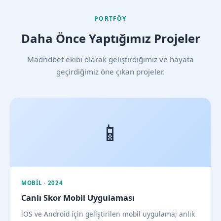
PORTFÖY
Daha Önce Yaptığımız Projeler
Madridbet ekibi olarak geliştirdiğimiz ve hayata
geçirdiğimiz öne çıkan projeler.
📱
MOBIL · 2024
Canlı Skor Mobil Uygulaması
iOS ve Android için geliştirilen mobil uygulama; anlık