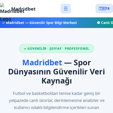
Madridbet
☰
🇹🇷
TR
✓ Madridbet — Güvenilir Spor Bilgi Merkezi
⚽ Canlı Sk
✓ GÜVENILIR · ŞEFFAF · PROFESYONEL
Madridbet
— Spor
Dünyasının Güvenilir Veri
Kaynağı
Futbol ve basketboldan tenise kadar geniş bir
yelpazede canlı skorlar, derinlemesine analizler ve
kullanıcı odaklı bilgilendirme içerikleri sunan