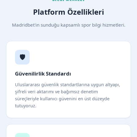
Platform Özellikleri
Madridbet'in sunduğu kapsamlı spor bilgi hizmetleri.
🛡️
Güvenilirlik Standardı
Uluslararası güvenlik standartlarına uygun altyapı,
şifreli veri aktarımı ve bağımsız denetim
süreçleriyle kullanıcı güvenini en üst düzeyde
tutuyoruz.