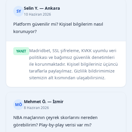
Selin Y. — Ankara
SY
10 Haziran 2026
Platform güvenilir mi? Kişisel bilgilerim nasıl
korunuyor?
Madridbet, SSL şifreleme, KVKK uyumlu veri
YANIT
politikası ve bağımsız güvenlik denetimleri
ile korunmaktadır. Kişisel bilgileriniz üçüncü
taraflarla paylaşılmaz. Gizlilik bildirimimize
sitemizin alt kısmından ulaşabilirsiniz.
Mehmet Ö. — İzmir
MÖ
8 Haziran 2026
NBA maçlarının çeyrek skorlarını nereden
görebilirim? Play-by-play verisi var mı?