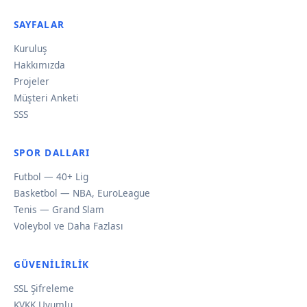
SAYFALAR
Kuruluş
Hakkımızda
Projeler
Müşteri Anketi
SSS
SPOR DALLARI
Futbol — 40+ Lig
Basketbol — NBA, EuroLeague
Tenis — Grand Slam
Voleybol ve Daha Fazlası
GÜVENILIRLIK
SSL Şifreleme
KVKK Uyumlu