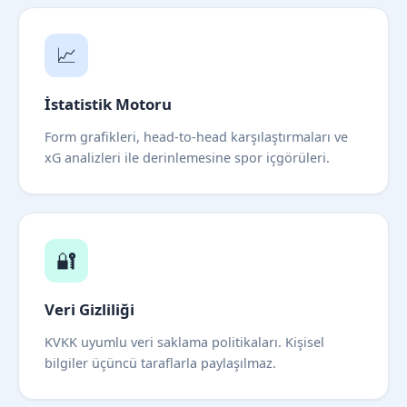
📈
İstatistik Motoru
Form grafikleri, head-to-head karşılaştırmaları ve
xG analizleri ile derinlemesine spor içgörüleri.
🔐
Veri Gizliliği
KVKK uyumlu veri saklama politikaları. Kişisel
bilgiler üçüncü taraflarla paylaşılmaz.