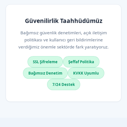
Güvenilirlik Taahhüdümüz
Bağımsız güvenlik denetimleri, açık iletişim
politikası ve kullanıcı geri bildirimlerine
verdiğimiz önemle sektörde fark yaratıyoruz.
SSL Şifreleme
Şeffaf Politika
Bağımsız Denetim
KVKK Uyumlu
7/24 Destek