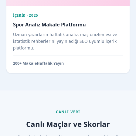
İÇERIK · 2025
Spor Analiz Makale Platformu
Uzman yazarların haftalık analiz, maç önizlemesi ve
istatistik rehberlerini yayınladığı SEO uyumlu içerik
platformu.
200+ Makale
Haftalık Yayın
CANLI VERI
Canlı Maçlar ve Skorlar