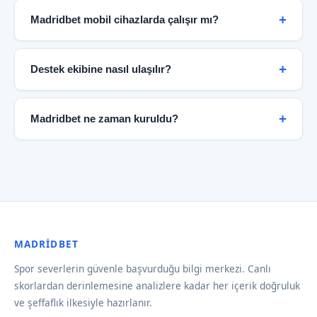
edilebilir.
gizliliği standartlarına uygun altyapı kullanarak
Madridbet mobil cihazlarda çalışır mı?
kullanıcı bilgilerini korur. Kişisel veriler üçüncü
taraflarla paylaşılmaz ve tüm aktarımlar SSL şifreleme
Evet. Madridbet tamamen responsive tasarıma
ile güvence altına alınır.
sahiptir ve tüm modern mobil tarayıcılarda sorunsuz
Destek ekibine nasıl ulaşılır?
çalışır. iOS ve Android cihazlarda premium deneyim
sunulmaktadır.
Madridbet 7/24 destek hattı haftanın her günü
aktiftir. Canlı destek, e-posta ve sosyal medya
Madridbet ne zaman kuruldu?
kanalları üzerinden ekibe ulaşabilirsiniz. Ortalama
yanıt süresi 3 dakikanın altındadır.
Madridbet 2019 yılında kurulmuş olup, o günden bu
yana spor severlere güvenilir veri ve şeffaf hizmet
sunmaktadır. Kuruluş hikayemiz hakkında daha fazla
bilgi için Kuruluş bölümüne göz atabilirsiniz.
MADRIDBET
Spor severlerin güvenle başvurduğu bilgi merkezi. Canlı
skorlardan derinlemesine analizlere kadar her içerik doğruluk
ve şeffaflık ilkesiyle hazırlanır.