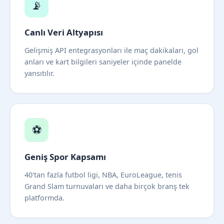
📡
Canlı Veri Altyapısı
Gelişmiş API entegrasyonları ile maç dakikaları, gol
anları ve kart bilgileri saniyeler içinde panelde
yansıtılır.
⚽
Geniş Spor Kapsamı
40'tan fazla futbol ligi, NBA, EuroLeague, tenis
Grand Slam turnuvaları ve daha birçok branş tek
platformda.