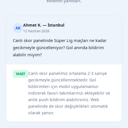
ekibinin yanıtları.
Ahmet K. — İstanbul
AK
12 Haziran 2026
Canlı skor panelinde Süper Lig maçları ne kadar
gecikmeyle güncelleniyor? Gol anında bildirim
alabilir miyim?
Canlı skor panelimiz ortalama 2-3 saniye
YANIT
gecikmeyle güncellenmektedir. Gol
bildirimleri için mobil uygulamamızı
indirerek favori takımlarınızı ekleyebilir ve
anlık push bildirim alabilirsiniz. Web
panelinde de skor değişiklikleri otomatik
olarak yansır.