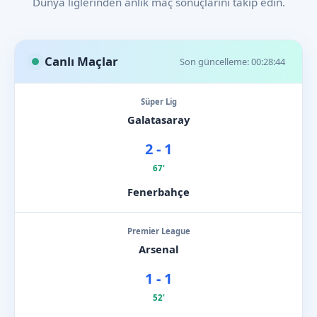
Dünya liglerinden anlık maç sonuçlarını takip edin.
Canlı Maçlar
Son güncelleme: 00:28:44
Süper Lig
Galatasaray
2 - 1
67'
Fenerbahçe
Premier League
Arsenal
1 - 1
52'