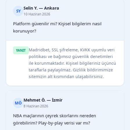
Selin Y. — Ankara
SY
10 Haziran 2026
Platform güvenilir mi? Kişisel bilgilerim nasıl
korunuyor?
Madridbet, SSL şifreleme, KVKK uyumlu veri
YANIT
politikası ve bağımsız güvenlik denetimleri
ile korunmaktadır. Kişisel bilgileriniz üçüncü
taraflarla paylaşılmaz. Gizlilik bildirimimize
sitemizin alt kısmından ulaşabilirsiniz.
Mehmet Ö. — İzmir
MÖ
8 Haziran 2026
NBA maçlarının çeyrek skorlarını nereden
görebilirim? Play-by-play verisi var mı?