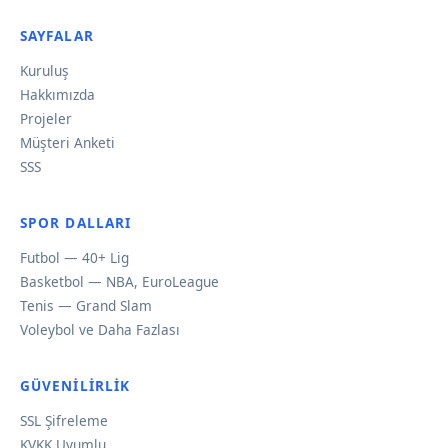
SAYFALAR
Kuruluş
Hakkımızda
Projeler
Müşteri Anketi
SSS
SPOR DALLARI
Futbol — 40+ Lig
Basketbol — NBA, EuroLeague
Tenis — Grand Slam
Voleybol ve Daha Fazlası
GÜVENILIRLIK
SSL Şifreleme
KVKK Uyumlu