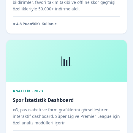
bildirimler, favori takım takibi ve offline skor geçmişi
özellikleriyle 50.000+ indirme aldı.
⭐ 4.8 Puan
50K+ Kullanıcı
📊
ANALITIK · 2023
Spor İstatistik Dashboard
xG, pas isabeti ve form grafiklerini görselleştiren
interaktif dashboard. Süper Lig ve Premier League için
özel analiz modülleri içerir.