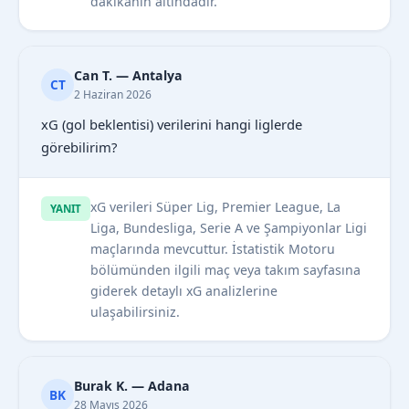
dakikanın altındadır.
Can T. — Antalya
CT
2 Haziran 2026
xG (gol beklentisi) verilerini hangi liglerde
görebilirim?
xG verileri Süper Lig, Premier League, La
YANIT
Liga, Bundesliga, Serie A ve Şampiyonlar Ligi
maçlarında mevcuttur. İstatistik Motoru
bölümünden ilgili maç veya takım sayfasına
giderek detaylı xG analizlerine
ulaşabilirsiniz.
Burak K. — Adana
BK
28 Mayıs 2026