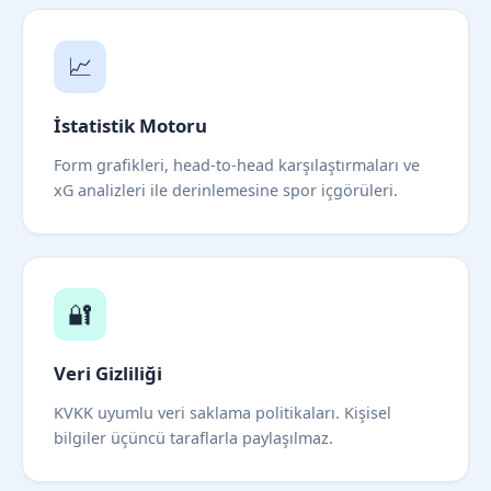
📈
İstatistik Motoru
Form grafikleri, head-to-head karşılaştırmaları ve
xG analizleri ile derinlemesine spor içgörüleri.
🔐
Veri Gizliliği
KVKK uyumlu veri saklama politikaları. Kişisel
bilgiler üçüncü taraflarla paylaşılmaz.