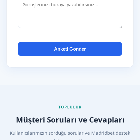
Anketi Gönder
TOPLULUK
Müşteri Soruları ve Cevapları
Kullanıcılarımızın sorduğu sorular ve Madridbet destek