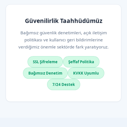
Güvenilirlik Taahhüdümüz
Bağımsız güvenlik denetimleri, açık iletişim
politikası ve kullanıcı geri bildirimlerine
verdiğimiz önemle sektörde fark yaratıyoruz.
SSL Şifreleme
Şeffaf Politika
Bağımsız Denetim
KVKK Uyumlu
7/24 Destek