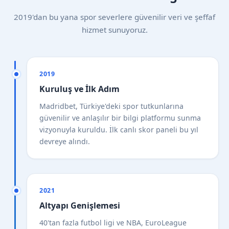
2019'dan bu yana spor severlere güvenilir veri ve şeffaf
hizmet sunuyoruz.
2019
Kuruluş ve İlk Adım
Madridbet, Türkiye'deki spor tutkunlarına
güvenilir ve anlaşılır bir bilgi platformu sunma
vizyonuyla kuruldu. İlk canlı skor paneli bu yıl
devreye alındı.
2021
Altyapı Genişlemesi
40'tan fazla futbol ligi ve NBA, EuroLeague