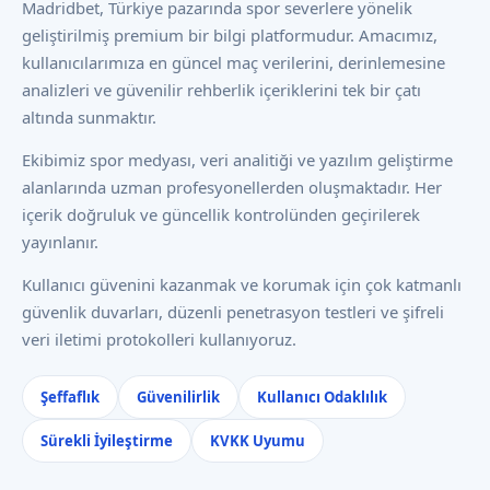
Madridbet, Türkiye pazarında spor severlere yönelik
geliştirilmiş premium bir bilgi platformudur. Amacımız,
kullanıcılarımıza en güncel maç verilerini, derinlemesine
analizleri ve güvenilir rehberlik içeriklerini tek bir çatı
altında sunmaktır.
Ekibimiz spor medyası, veri analitiği ve yazılım geliştirme
alanlarında uzman profesyonellerden oluşmaktadır. Her
içerik doğruluk ve güncellik kontrolünden geçirilerek
yayınlanır.
Kullanıcı güvenini kazanmak ve korumak için çok katmanlı
güvenlik duvarları, düzenli penetrasyon testleri ve şifreli
veri iletimi protokolleri kullanıyoruz.
Şeffaflık
Güvenilirlik
Kullanıcı Odaklılık
Sürekli İyileştirme
KVKK Uyumu