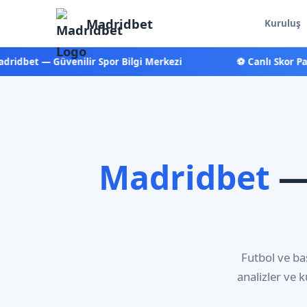
Madridbet
Kuruluş
idbet — Güvenilir Spor Bilgi Merkezi
⚽ Canlı Skor Pane
Madridbet
— 
Futbol ve ba
analizler ve 