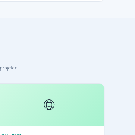
projeler.
🌐