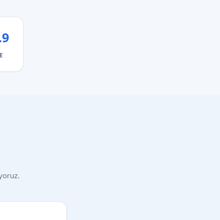
.9
E
yoruz.