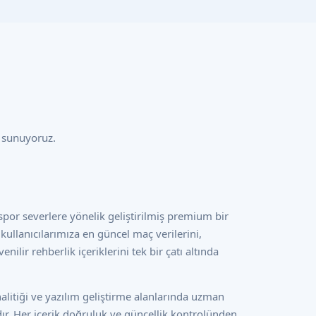
i sunuyoruz.
por severlere yönelik geliştirilmiş premium bir
kullanıcılarımıza en güncel maç verilerini,
nilir rehberlik içeriklerini tek bir çatı altında
alitiği ve yazılım geliştirme alanlarında uzman
r. Her içerik doğruluk ve güncellik kontrolünden