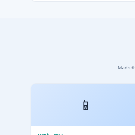
Madridbe
📱