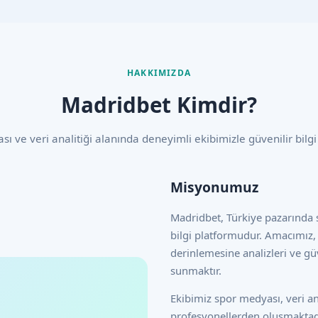
HAKKIMIZDA
Madridbet Kimdir?
ı ve veri analitiği alanında deneyimli ekibimizle güvenilir bilg
Misyonumuz
Madridbet, Türkiye pazarında s
bilgi platformudur. Amacımız, 
derinlemesine analizleri ve güve
sunmaktır.
Ekibimiz spor medyası, veri an
profesyonellerden oluşmaktadı