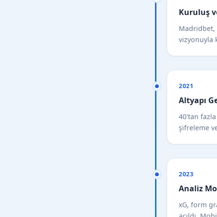
Kuruluş v
Madridbet, 
vizyonuyla k
2021
Altyapı G
40'tan fazl
şifreleme v
2023
Analiz M
xG, form gr
açıldı. Mob