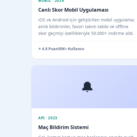
MOBIL · 2024
Canlı Skor Mobil Uygulaması
iOS ve Android için geliştirilen mobil uygulama;
anlık bildirimler, favori takım takibi ve offline
skor geçmişi özellikleriyle 50.000+ indirme aldı.
⭐ 4.8 Puan
50K+ Kullanıcı
🔔
API · 2023
Maç Bildirim Sistemi