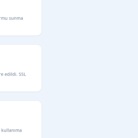
tformu sunma
e edildi. SSL
u kullanıma