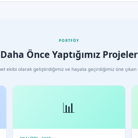
PORTFÖY
Daha Önce Yaptığımız Projeler
t ekibi olarak geliştirdiğimiz ve hayata geçirdiğimiz öne çıkan 
📊