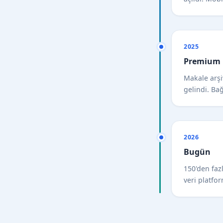
2025
Premium B
Makale arşiv
gelindi. Ba
2026
Bugün
150'den faz
veri platfo