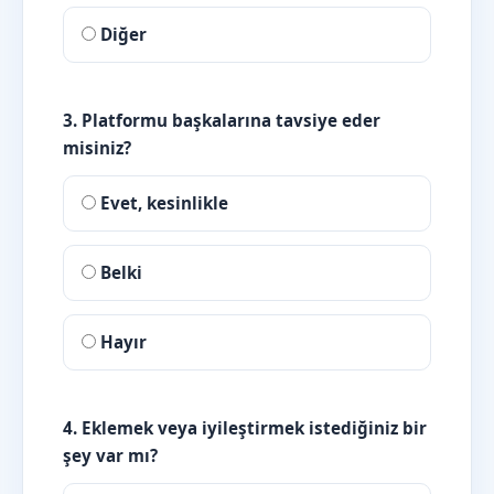
Diğer
3. Platformu başkalarına tavsiye eder
misiniz?
Evet, kesinlikle
Belki
Hayır
4. Eklemek veya iyileştirmek istediğiniz bir
şey var mı?