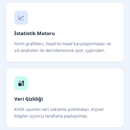
📈
İstatistik Motoru
Form grafikleri, head-to-head karşılaştırmaları ve
xG analizleri ile derinlemesine spor içgörüleri.
🔐
Veri Gizliliği
KVKK uyumlu veri saklama politikaları. Kişisel
bilgiler üçüncü taraflarla paylaşılmaz.