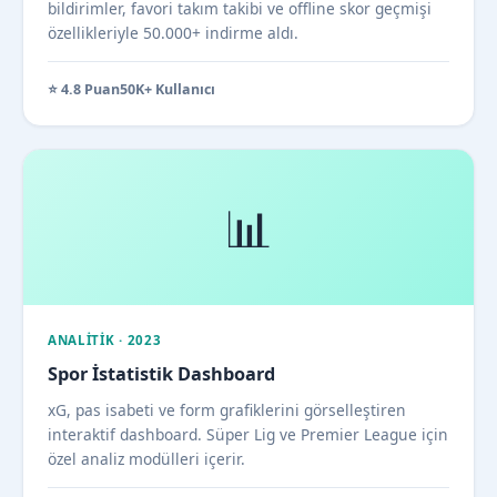
bildirimler, favori takım takibi ve offline skor geçmişi
özellikleriyle 50.000+ indirme aldı.
⭐ 4.8 Puan
50K+ Kullanıcı
📊
ANALITIK · 2023
Spor İstatistik Dashboard
xG, pas isabeti ve form grafiklerini görselleştiren
interaktif dashboard. Süper Lig ve Premier League için
özel analiz modülleri içerir.