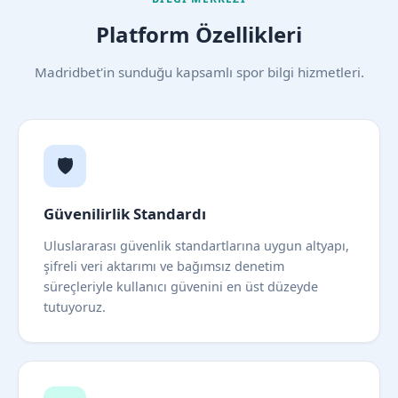
Platform Özellikleri
Madridbet'in sunduğu kapsamlı spor bilgi hizmetleri.
🛡️
Güvenilirlik Standardı
Uluslararası güvenlik standartlarına uygun altyapı,
şifreli veri aktarımı ve bağımsız denetim
süreçleriyle kullanıcı güvenini en üst düzeyde
tutuyoruz.