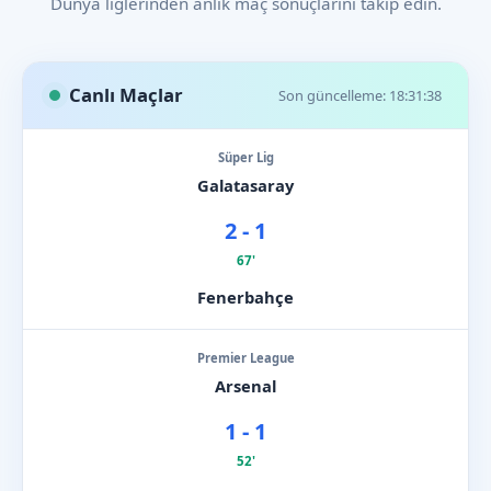
Dünya liglerinden anlık maç sonuçlarını takip edin.
Canlı Maçlar
Son güncelleme: 18:31:38
Süper Lig
Galatasaray
2 - 1
67'
Fenerbahçe
Premier League
Arsenal
1 - 1
52'