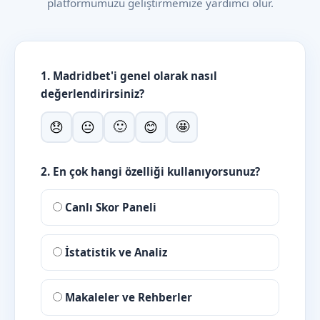
platformumuzu geliştirmemize yardımcı olur.
1. Madridbet'i genel olarak nasıl
değerlendirirsiniz?
🙂
🤩
😞
😐
😊
2. En çok hangi özelliği kullanıyorsunuz?
Canlı Skor Paneli
İstatistik ve Analiz
Makaleler ve Rehberler