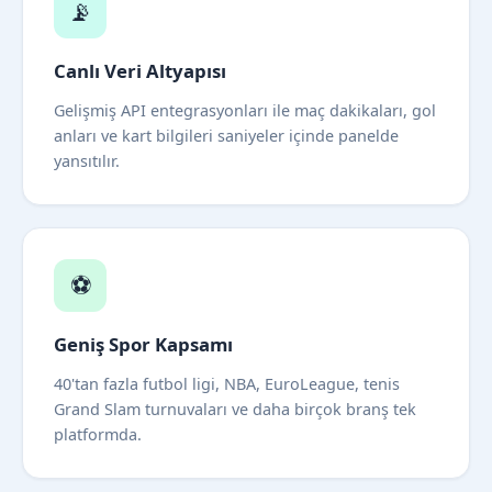
📡
Canlı Veri Altyapısı
Gelişmiş API entegrasyonları ile maç dakikaları, gol
anları ve kart bilgileri saniyeler içinde panelde
yansıtılır.
⚽
Geniş Spor Kapsamı
40'tan fazla futbol ligi, NBA, EuroLeague, tenis
Grand Slam turnuvaları ve daha birçok branş tek
platformda.