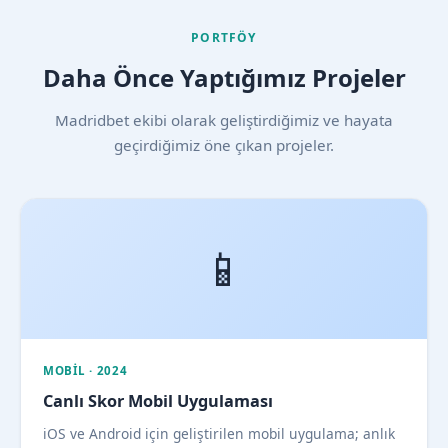
PORTFÖY
Daha Önce Yaptığımız Projeler
Madridbet ekibi olarak geliştirdiğimiz ve hayata
geçirdiğimiz öne çıkan projeler.
📱
MOBIL · 2024
Canlı Skor Mobil Uygulaması
iOS ve Android için geliştirilen mobil uygulama; anlık