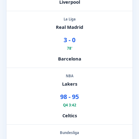
Liverpool
La Liga
Real Madrid
3 - 0
78'
Barcelona
NBA
Lakers
98 - 95
Q4 3:42
Celtics
Bundesliga