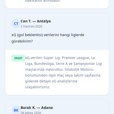
dakikanın altındadır.
Can T. — Antalya
CT
2 Haziran 2026
xG (gol beklentisi) verilerini hangi liglerde
görebilirim?
xG verileri Süper Lig, Premier League, La
YANIT
Liga, Bundesliga, Serie A ve Şampiyonlar Ligi
maçlarında mevcuttur. İstatistik Motoru
bölümünden ilgili maç veya takım sayfasına
giderek detaylı xG analizlerine
ulaşabilirsiniz.
Burak K. — Adana
BK
28 Mayıs 2026