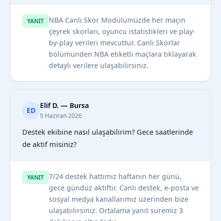
NBA Canlı Skor Modülümüzde her maçın
YANIT
çeyrek skorları, oyuncu istatistikleri ve play-
by-play verileri mevcuttur. Canlı Skorlar
bölümünden NBA etiketli maçlara tıklayarak
detaylı verilere ulaşabilirsiniz.
Elif D. — Bursa
ED
5 Haziran 2026
Destek ekibine nasıl ulaşabilirim? Gece saatlerinde
de aktif misiniz?
7/24 destek hattımız haftanın her günü,
YANIT
gece gündüz aktiftir. Canlı destek, e-posta ve
sosyal medya kanallarımız üzerinden bize
ulaşabilirsiniz. Ortalama yanıt süremiz 3