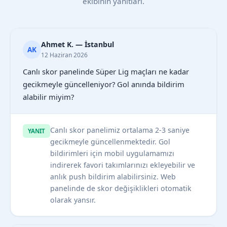
ekibinin yanıtları.
Ahmet K. — İstanbul
AK
12 Haziran 2026
Canlı skor panelinde Süper Lig maçları ne kadar
gecikmeyle güncelleniyor? Gol anında bildirim
alabilir miyim?
Canlı skor panelimiz ortalama 2-3 saniye
YANIT
gecikmeyle güncellenmektedir. Gol
bildirimleri için mobil uygulamamızı
indirerek favori takımlarınızı ekleyebilir ve
anlık push bildirim alabilirsiniz. Web
panelinde de skor değişiklikleri otomatik
olarak yansır.