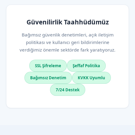
Güvenilirlik Taahhüdümüz
Bağımsız güvenlik denetimleri, açık iletişim
politikası ve kullanıcı geri bildirimlerine
verdiğimiz önemle sektörde fark yaratıyoruz.
SSL Şifreleme
Şeffaf Politika
Bağımsız Denetim
KVKK Uyumlu
7/24 Destek