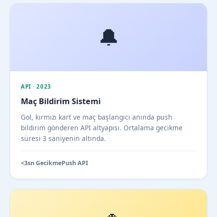
🔔
API · 2023
Maç Bildirim Sistemi
Gol, kırmızı kart ve maç başlangıcı anında push
bildirim gönderen API altyapısı. Ortalama gecikme
süresi 3 saniyenin altında.
<3sn Gecikme
Push API