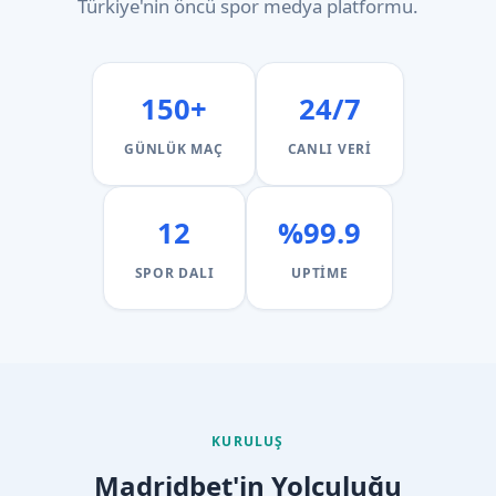
Türkiye'nin öncü spor medya platformu.
150+
24/7
GÜNLÜK MAÇ
CANLI VERI
12
%99.9
SPOR DALI
UPTIME
KURULUŞ
Madridbet'in Yolculuğu