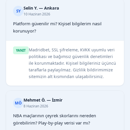
Selin Y. — Ankara
SY
10 Haziran 2026
Platform güvenilir mi? Kişisel bilgilerim nasıl
korunuyor?
Madridbet, SSL şifreleme, KVKK uyumlu veri
YANIT
politikası ve bağımsız güvenlik denetimleri
ile korunmaktadır. Kişisel bilgileriniz üçüncü
taraflarla paylaşılmaz. Gizlilik bildirimimize
sitemizin alt kısmından ulaşabilirsiniz.
Mehmet Ö. — İzmir
MÖ
8 Haziran 2026
NBA maçlarının çeyrek skorlarını nereden
görebilirim? Play-by-play verisi var mı?