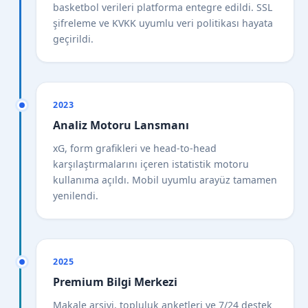
basketbol verileri platforma entegre edildi. SSL
şifreleme ve KVKK uyumlu veri politikası hayata
geçirildi.
2023
Analiz Motoru Lansmanı
xG, form grafikleri ve head-to-head
karşılaştırmalarını içeren istatistik motoru
kullanıma açıldı. Mobil uyumlu arayüz tamamen
yenilendi.
2025
Premium Bilgi Merkezi
Makale arşivi, topluluk anketleri ve 7/24 destek