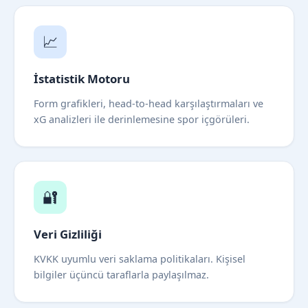
📈
İstatistik Motoru
Form grafikleri, head-to-head karşılaştırmaları ve
xG analizleri ile derinlemesine spor içgörüleri.
🔐
Veri Gizliliği
KVKK uyumlu veri saklama politikaları. Kişisel
bilgiler üçüncü taraflarla paylaşılmaz.