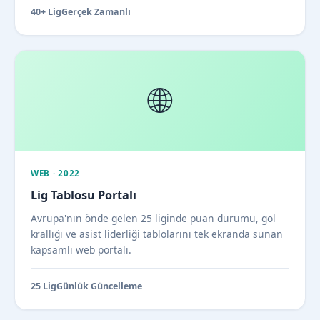
40+ Lig
Gerçek Zamanlı
🌐
WEB · 2022
Lig Tablosu Portalı
Avrupa'nın önde gelen 25 liginde puan durumu, gol
krallığı ve asist liderliği tablolarını tek ekranda sunan
kapsamlı web portalı.
25 Lig
Günlük Güncelleme