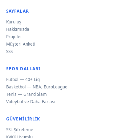
SAYFALAR
Kuruluş
Hakkımızda
Projeler
Müşteri Anketi
SSS
SPOR DALLARI
Futbol — 40+ Lig
Basketbol — NBA, EuroLeague
Tenis — Grand Slam
Voleybol ve Daha Fazlası
GÜVENILIRLIK
SSL Şifreleme
KVKK Uyumlu