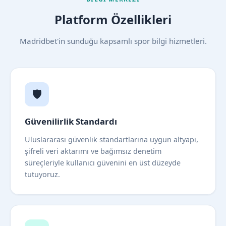
Platform Özellikleri
Madridbet'in sunduğu kapsamlı spor bilgi hizmetleri.
🛡️
Güvenilirlik Standardı
Uluslararası güvenlik standartlarına uygun altyapı,
şifreli veri aktarımı ve bağımsız denetim
süreçleriyle kullanıcı güvenini en üst düzeyde
tutuyoruz.