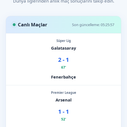
Dünya liglerinden anlık maç sonuçlarını takip edin.
Canlı Maçlar
Son güncelleme: 05:25:57
Süper Lig
Galatasaray
2 - 1
67'
Fenerbahçe
Premier League
Arsenal
1 - 1
52'