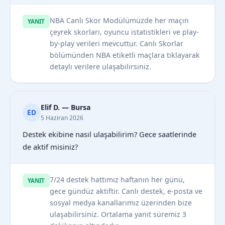
NBA Canlı Skor Modülümüzde her maçın
YANIT
çeyrek skorları, oyuncu istatistikleri ve play-
by-play verileri mevcuttur. Canlı Skorlar
bölümünden NBA etiketli maçlara tıklayarak
detaylı verilere ulaşabilirsiniz.
Elif D. — Bursa
ED
5 Haziran 2026
Destek ekibine nasıl ulaşabilirim? Gece saatlerinde
de aktif misiniz?
7/24 destek hattımız haftanın her günü,
YANIT
gece gündüz aktiftir. Canlı destek, e-posta ve
sosyal medya kanallarımız üzerinden bize
ulaşabilirsiniz. Ortalama yanıt süremiz 3