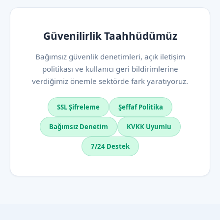
Güvenilirlik Taahhüdümüz
Bağımsız güvenlik denetimleri, açık iletişim
politikası ve kullanıcı geri bildirimlerine
verdiğimiz önemle sektörde fark yaratıyoruz.
SSL Şifreleme
Şeffaf Politika
Bağımsız Denetim
KVKK Uyumlu
7/24 Destek