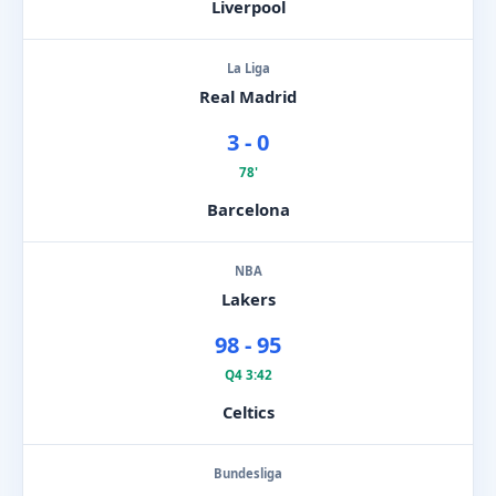
Liverpool
La Liga
Real Madrid
3 - 0
78'
Barcelona
NBA
Lakers
98 - 95
Q4 3:42
Celtics
Bundesliga