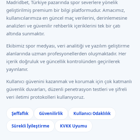
Madridbet, Türkiye pazarında spor severlere yönelik
geliştirilmiş premium bir bilgi platformudur. Amacımız,
kullanıcılarımıza en güncel maç verilerini, derinlemesine
analizleri ve güvenilir rehberlik içeriklerini tek bir çatı
altında sunmaktır.
Ekibimiz spor medyası, veri analitiği ve yazılım geliştirme
alanlarında uzman profesyonellerden oluşmaktadır. Her
içerik doğruluk ve güncellik kontrolünden geçirilerek
yayınlanır.
Kullanıcı güvenini kazanmak ve korumak için çok katmanlı
güvenlik duvarları, düzenli penetrasyon testleri ve şifreli
veri iletimi protokolleri kullanıyoruz.
Şeffaflık
Güvenilirlik
Kullanıcı Odaklılık
Sürekli İyileştirme
KVKK Uyumu