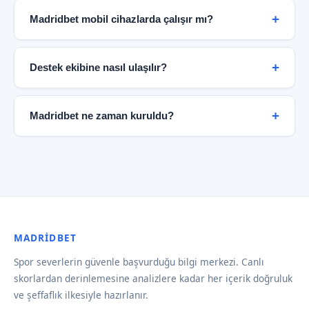
edilebilir.
gizliliği standartlarına uygun altyapı kullanarak
Madridbet mobil cihazlarda çalışır mı?
kullanıcı bilgilerini korur. Kişisel veriler üçüncü
taraflarla paylaşılmaz ve tüm aktarımlar SSL şifreleme
Evet. Madridbet tamamen responsive tasarıma
ile güvence altına alınır.
sahiptir ve tüm modern mobil tarayıcılarda sorunsuz
Destek ekibine nasıl ulaşılır?
çalışır. iOS ve Android cihazlarda premium deneyim
sunulmaktadır.
Madridbet 7/24 destek hattı haftanın her günü
aktiftir. Canlı destek, e-posta ve sosyal medya
Madridbet ne zaman kuruldu?
kanalları üzerinden ekibe ulaşabilirsiniz. Ortalama
yanıt süresi 3 dakikanın altındadır.
Madridbet 2019 yılında kurulmuş olup, o günden bu
yana spor severlere güvenilir veri ve şeffaf hizmet
sunmaktadır. Kuruluş hikayemiz hakkında daha fazla
bilgi için Kuruluş bölümüne göz atabilirsiniz.
MADRIDBET
Spor severlerin güvenle başvurduğu bilgi merkezi. Canlı
skorlardan derinlemesine analizlere kadar her içerik doğruluk
ve şeffaflık ilkesiyle hazırlanır.