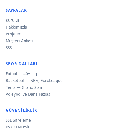
SAYFALAR
Kuruluş
Hakkımızda
Projeler
Müşteri Anketi
SSS
SPOR DALLARI
Futbol — 40+ Lig
Basketbol — NBA, EuroLeague
Tenis — Grand Slam
Voleybol ve Daha Fazlası
GÜVENILIRLIK
SSL Şifreleme
KVKK Uyumlu