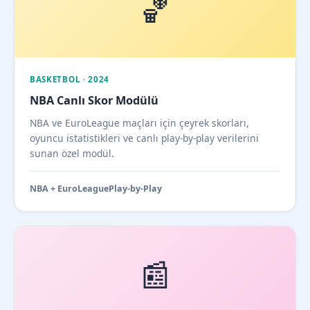
🏀
BASKETBOL · 2024
NBA Canlı Skor Modülü
NBA ve EuroLeague maçları için çeyrek skorları,
oyuncu istatistikleri ve canlı play-by-play verilerini
sunan özel modül.
NBA + EuroLeague
Play-by-Play
📰