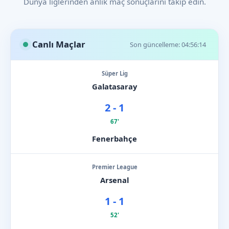
Dünya liglerinden anlık maç sonuçlarını takip edin.
Canlı Maçlar
Son güncelleme: 04:56:14
Süper Lig
Galatasaray
2 - 1
67'
Fenerbahçe
Premier League
Arsenal
1 - 1
52'