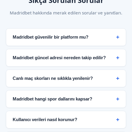
Sıkça Sorulan Sorular
Madridbet hakkında merak edilen sorular ve yanıtları.
Madridbet güvenilir bir platform mu?
Evet. Madridbet, şifreli bağlantı altyapısı, şeffaf
bilgilendirme politikası ve kullanıcı odaklı hizmet
Madridbet güncel adresi nereden takip edilir?
anlayışıyla güvenilir bir spor bilgi merkezi olarak
hizmet vermektedir. Bağımsız güvenlik denetimleri ve
Güncel erişim bilgileri doğrudan resmi Madridbet
KVKK uyumlu veri politikaları platformun
sayfası üzerinden paylaşılmaktadır. Bu sayfa düzenli
Canlı maç skorları ne sıklıkla yenilenir?
güvenilirliğini destekler.
olarak güncellenir ve en doğru bilgiye buradan
ulaşabilirsiniz.
Canlı skor paneli maç dakikalarına göre anlık olarak
güncellenir. Futbol karşılaşmalarında gol, kart ve
Madridbet hangi spor dallarını kapsar?
oyuncu değişikliği bilgileri saniyeler içinde yansıtılır.
Basketbol maçlarında çeyrek skorları gerçek zamanlı
Futbol, basketbol, tenis, voleybol, buz hokeyi ve
takip edilebilir.
daha birçok branş Madridbet kapsamında yer
Kullanıcı verileri nasıl korunur?
almaktadır. 40'tan fazla futbol ligi ve uluslararası
basketbol organizasyonları platformda takip
Platform, modern güvenlik protokolleri ve veri