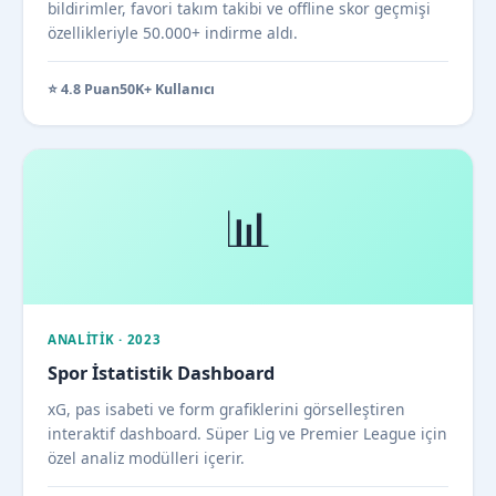
bildirimler, favori takım takibi ve offline skor geçmişi
özellikleriyle 50.000+ indirme aldı.
⭐ 4.8 Puan
50K+ Kullanıcı
📊
ANALITIK · 2023
Spor İstatistik Dashboard
xG, pas isabeti ve form grafiklerini görselleştiren
interaktif dashboard. Süper Lig ve Premier League için
özel analiz modülleri içerir.