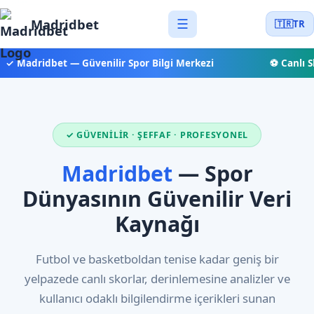
Madridbet
☰
🇹🇷
TR
✓ Madridbet — Güvenilir Spor Bilgi Merkezi
⚽ Canlı Sk
✓ GÜVENILIR · ŞEFFAF · PROFESYONEL
Madridbet
— Spor
Dünyasının Güvenilir Veri
Kaynağı
Futbol ve basketboldan tenise kadar geniş bir
yelpazede canlı skorlar, derinlemesine analizler ve
kullanıcı odaklı bilgilendirme içerikleri sunan