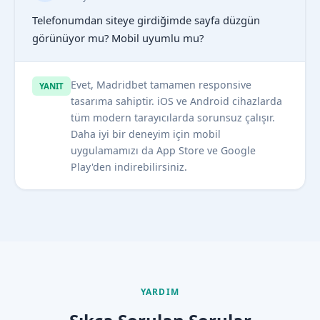
Telefonumdan siteye girdiğimde sayfa düzgün
görünüyor mu? Mobil uyumlu mu?
Evet, Madridbet tamamen responsive
YANIT
tasarıma sahiptir. iOS ve Android cihazlarda
tüm modern tarayıcılarda sorunsuz çalışır.
Daha iyi bir deneyim için mobil
uygulamamızı da App Store ve Google
Play'den indirebilirsiniz.
YARDIM