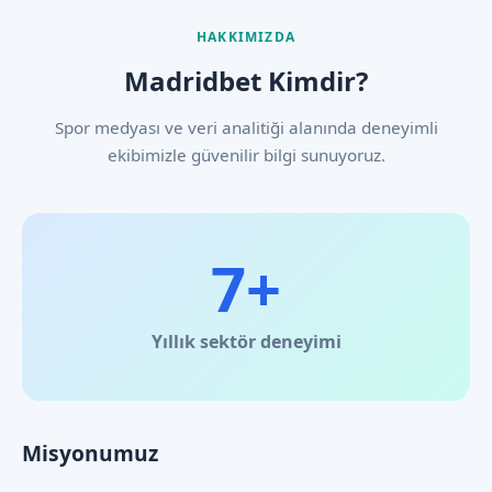
HAKKIMIZDA
Madridbet Kimdir?
Spor medyası ve veri analitiği alanında deneyimli
ekibimizle güvenilir bilgi sunuyoruz.
7+
Yıllık sektör deneyimi
Misyonumuz