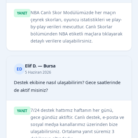
NBA Canlı Skor Modülümüzde her maçın
YANIT
çeyrek skorları, oyuncu istatistikleri ve play-
by-play verileri mevcuttur. Canlı Skorlar
bölümünden NBA etiketli maçlara tıklayarak
detaylı verilere ulaşabilirsiniz.
Elif D. — Bursa
ED
5 Haziran 2026
Destek ekibine nasıl ulaşabilirim? Gece saatlerinde
de aktif misiniz?
7/24 destek hattımız haftanın her günü,
YANIT
gece gündüz aktiftir. Canlı destek, e-posta ve
sosyal medya kanallarımız üzerinden bize
ulaşabilirsiniz. Ortalama yanıt süremiz 3