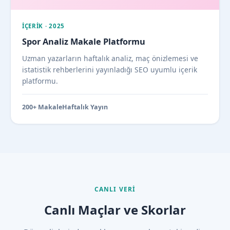
İÇERIK · 2025
Spor Analiz Makale Platformu
Uzman yazarların haftalık analiz, maç önizlemesi ve
istatistik rehberlerini yayınladığı SEO uyumlu içerik
platformu.
200+ Makale
Haftalık Yayın
CANLI VERI
Canlı Maçlar ve Skorlar