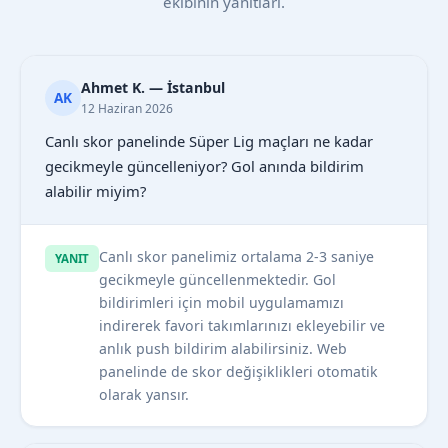
ekibinin yanıtları.
Ahmet K. — İstanbul
AK
12 Haziran 2026
Canlı skor panelinde Süper Lig maçları ne kadar
gecikmeyle güncelleniyor? Gol anında bildirim
alabilir miyim?
Canlı skor panelimiz ortalama 2-3 saniye
YANIT
gecikmeyle güncellenmektedir. Gol
bildirimleri için mobil uygulamamızı
indirerek favori takımlarınızı ekleyebilir ve
anlık push bildirim alabilirsiniz. Web
panelinde de skor değişiklikleri otomatik
olarak yansır.