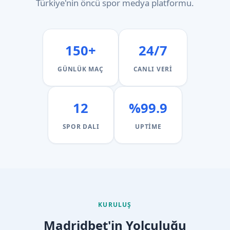
Türkiye'nin öncü spor medya platformu.
150+
24/7
GÜNLÜK MAÇ
CANLI VERI
12
%99.9
SPOR DALI
UPTIME
KURULUŞ
Madridbet'in Yolculuğu