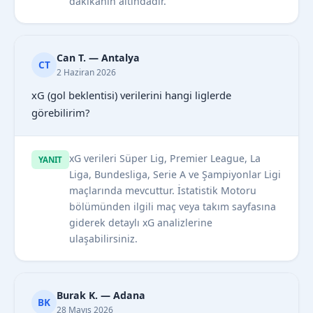
dakikanın altındadır.
Can T. — Antalya
CT
2 Haziran 2026
xG (gol beklentisi) verilerini hangi liglerde
görebilirim?
xG verileri Süper Lig, Premier League, La
YANIT
Liga, Bundesliga, Serie A ve Şampiyonlar Ligi
maçlarında mevcuttur. İstatistik Motoru
bölümünden ilgili maç veya takım sayfasına
giderek detaylı xG analizlerine
ulaşabilirsiniz.
Burak K. — Adana
BK
28 Mayıs 2026