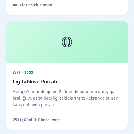
40+ Lig
Gerçek Zamanlı
🌐
WEB · 2022
Lig Tablosu Portalı
Avrupa'nın önde gelen 25 liginde puan durumu, gol
krallığı ve asist liderliği tablolarını tek ekranda sunan
kapsamlı web portalı.
25 Lig
Günlük Güncelleme