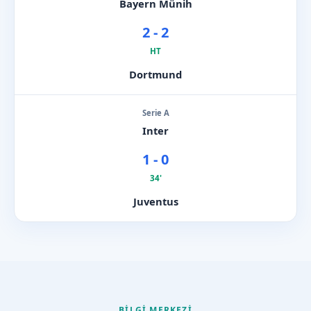
Bayern Münih
2 - 2
HT
Dortmund
Serie A
Inter
1 - 0
34'
Juventus
BILGI MERKEZI