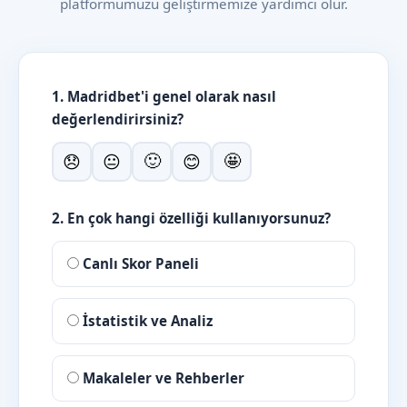
platformumuzu geliştirmemize yardımcı olur.
1. Madridbet'i genel olarak nasıl
değerlendirirsiniz?
🙂
🤩
😞
😐
😊
2. En çok hangi özelliği kullanıyorsunuz?
Canlı Skor Paneli
İstatistik ve Analiz
Makaleler ve Rehberler