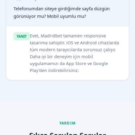
Telefonumdan siteye girdiğimde sayfa düzgün
görünüyor mu? Mobil uyumlu mu?
Evet, Madridbet tamamen responsive
YANIT
tasarıma sahiptir. iOS ve Android cihazlarda
tüm modern tarayıcılarda sorunsuz çalışır.
Daha iyi bir deneyim için mobil
uygulamamızı da App Store ve Google
Play'den indirebilirsiniz.
YARDIM