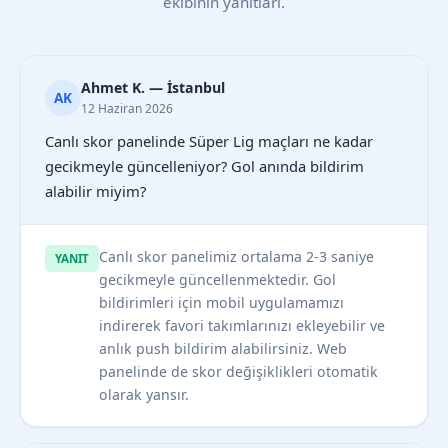
ekibinin yanıtları.
Ahmet K. — İstanbul
AK
12 Haziran 2026
Canlı skor panelinde Süper Lig maçları ne kadar
gecikmeyle güncelleniyor? Gol anında bildirim
alabilir miyim?
Canlı skor panelimiz ortalama 2-3 saniye
YANIT
gecikmeyle güncellenmektedir. Gol
bildirimleri için mobil uygulamamızı
indirerek favori takımlarınızı ekleyebilir ve
anlık push bildirim alabilirsiniz. Web
panelinde de skor değişiklikleri otomatik
olarak yansır.