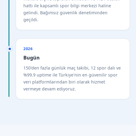
hattı ile kapsamlı spor bilgi merkezi haline
gelindi. Bağımsız güvenlik denetiminden
geçildi.
2026
Bugün
150'den fazla günlük maç takibi, 12 spor dalı ve
%99.9 uptime ile Türkiye'nin en güvenilir spor
veri platformlarından biri olarak hizmet
vermeye devam ediyoruz.