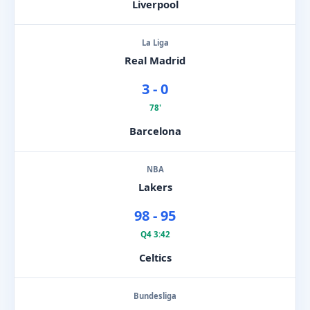
Liverpool
La Liga
Real Madrid
3 - 0
78'
Barcelona
NBA
Lakers
98 - 95
Q4 3:42
Celtics
Bundesliga