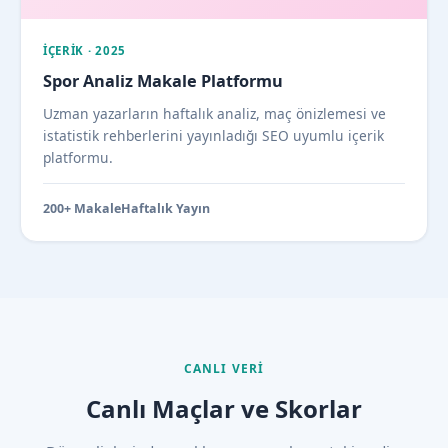
İÇERIK · 2025
Spor Analiz Makale Platformu
Uzman yazarların haftalık analiz, maç önizlemesi ve
istatistik rehberlerini yayınladığı SEO uyumlu içerik
platformu.
200+ Makale
Haftalık Yayın
CANLI VERI
Canlı Maçlar ve Skorlar