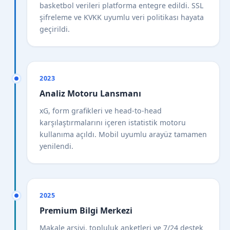
basketbol verileri platforma entegre edildi. SSL
şifreleme ve KVKK uyumlu veri politikası hayata
geçirildi.
2023
Analiz Motoru Lansmanı
xG, form grafikleri ve head-to-head
karşılaştırmalarını içeren istatistik motoru
kullanıma açıldı. Mobil uyumlu arayüz tamamen
yenilendi.
2025
Premium Bilgi Merkezi
Makale arşivi, topluluk anketleri ve 7/24 destek