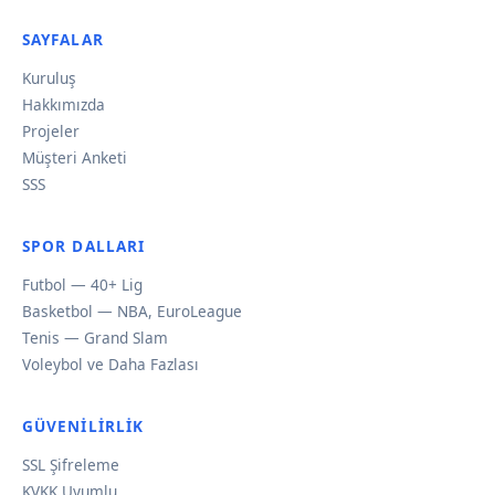
SAYFALAR
Kuruluş
Hakkımızda
Projeler
Müşteri Anketi
SSS
SPOR DALLARI
Futbol — 40+ Lig
Basketbol — NBA, EuroLeague
Tenis — Grand Slam
Voleybol ve Daha Fazlası
GÜVENILIRLIK
SSL Şifreleme
KVKK Uyumlu