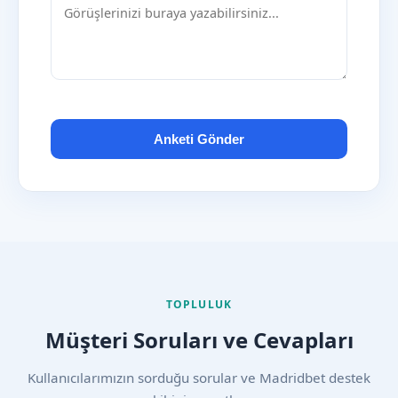
Anketi Gönder
TOPLULUK
Müşteri Soruları ve Cevapları
Kullanıcılarımızın sorduğu sorular ve Madridbet destek