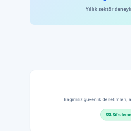
Yıllık sektör deney
Bağımsız güvenlik denetimleri, aç
SSL Şifrelem