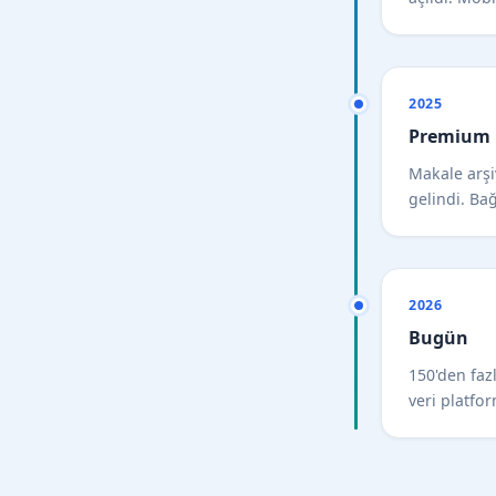
2025
Premium B
Makale arşiv
gelindi. Ba
2026
Bugün
150'den faz
veri platfo