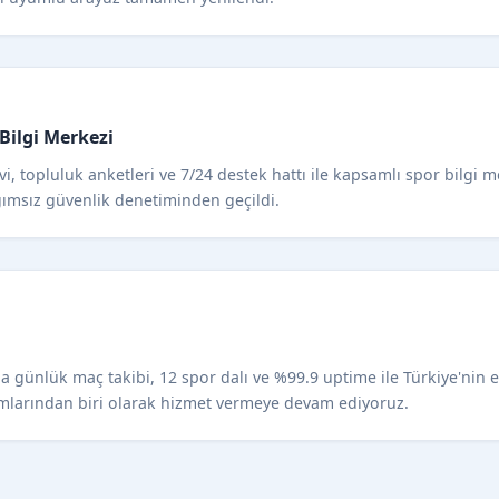
ilgi Merkezi
i, topluluk anketleri ve 7/24 destek hattı ile kapsamlı spor bilgi m
ğımsız güvenlik denetiminden geçildi.
la günlük maç takibi, 12 spor dalı ve %99.9 uptime ile Türkiye'nin 
rmlarından biri olarak hizmet vermeye devam ediyoruz.