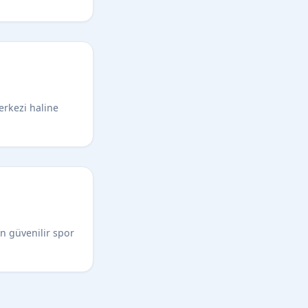
erkezi haline
en güvenilir spor