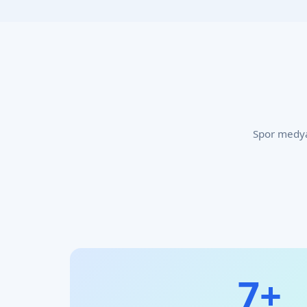
Spor medyas
7+