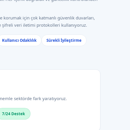
e korumak için çok katmanlı güvenlik duvarları,
şifreli veri iletimi protokolleri kullanıyoruz.
Kullanıcı Odaklılık
Sürekli İyileştirme
 önemle sektörde fark yaratıyoruz.
7/24 Destek