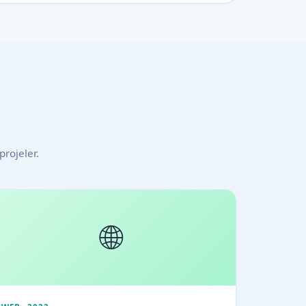
projeler.
🌐