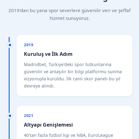
2019'dan bu yana spor severlere güvenilir veri ve şeffaf
hizmet sunuyoruz.
2019
Kuruluş ve İlk Adım
Madridbet, Türkiye'deki spor tutkunlarına
güvenilir ve anlaşılır bir bilgi platformu sunma
vizyonuyla kuruldu. İlk canlı skor paneli bu yıl
devreye alındı.
2021
Altyapı Genişlemesi
40'tan fazla futbol ligi ve NBA, EuroLeague