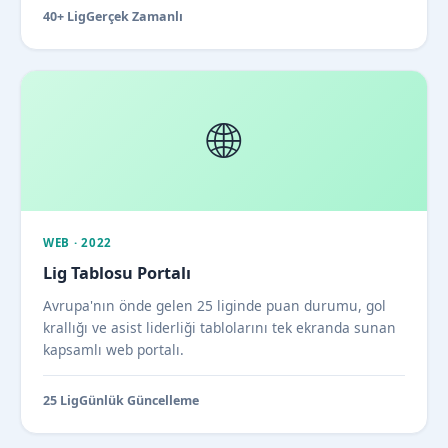
40+ Lig
Gerçek Zamanlı
🌐
WEB · 2022
Lig Tablosu Portalı
Avrupa'nın önde gelen 25 liginde puan durumu, gol
krallığı ve asist liderliği tablolarını tek ekranda sunan
kapsamlı web portalı.
25 Lig
Günlük Güncelleme