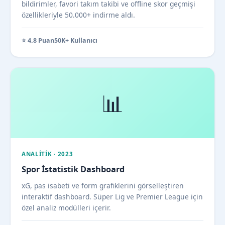
bildirimler, favori takım takibi ve offline skor geçmişi
özellikleriyle 50.000+ indirme aldı.
⭐ 4.8 Puan
50K+ Kullanıcı
📊
ANALITIK · 2023
Spor İstatistik Dashboard
xG, pas isabeti ve form grafiklerini görselleştiren
interaktif dashboard. Süper Lig ve Premier League için
özel analiz modülleri içerir.