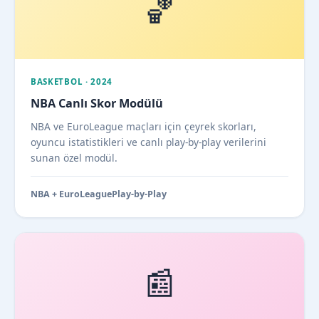
🏀
BASKETBOL · 2024
NBA Canlı Skor Modülü
NBA ve EuroLeague maçları için çeyrek skorları,
oyuncu istatistikleri ve canlı play-by-play verilerini
sunan özel modül.
NBA + EuroLeague
Play-by-Play
📰