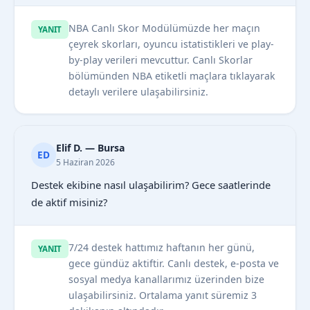
NBA Canlı Skor Modülümüzde her maçın
YANIT
çeyrek skorları, oyuncu istatistikleri ve play-
by-play verileri mevcuttur. Canlı Skorlar
bölümünden NBA etiketli maçlara tıklayarak
detaylı verilere ulaşabilirsiniz.
Elif D. — Bursa
ED
5 Haziran 2026
Destek ekibine nasıl ulaşabilirim? Gece saatlerinde
de aktif misiniz?
7/24 destek hattımız haftanın her günü,
YANIT
gece gündüz aktiftir. Canlı destek, e-posta ve
sosyal medya kanallarımız üzerinden bize
ulaşabilirsiniz. Ortalama yanıt süremiz 3