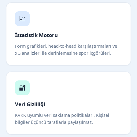
📈
İstatistik Motoru
Form grafikleri, head-to-head karşılaştırmaları ve
xG analizleri ile derinlemesine spor içgörüleri.
🔐
Veri Gizliliği
KVKK uyumlu veri saklama politikaları. Kişisel
bilgiler üçüncü taraflarla paylaşılmaz.