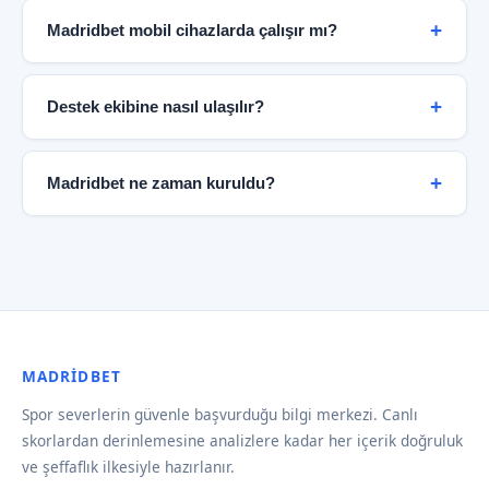
edilebilir.
gizliliği standartlarına uygun altyapı kullanarak
Madridbet mobil cihazlarda çalışır mı?
kullanıcı bilgilerini korur. Kişisel veriler üçüncü
taraflarla paylaşılmaz ve tüm aktarımlar SSL şifreleme
Evet. Madridbet tamamen responsive tasarıma
ile güvence altına alınır.
sahiptir ve tüm modern mobil tarayıcılarda sorunsuz
Destek ekibine nasıl ulaşılır?
çalışır. iOS ve Android cihazlarda premium deneyim
sunulmaktadır.
Madridbet 7/24 destek hattı haftanın her günü
aktiftir. Canlı destek, e-posta ve sosyal medya
Madridbet ne zaman kuruldu?
kanalları üzerinden ekibe ulaşabilirsiniz. Ortalama
yanıt süresi 3 dakikanın altındadır.
Madridbet 2019 yılında kurulmuş olup, o günden bu
yana spor severlere güvenilir veri ve şeffaf hizmet
sunmaktadır. Kuruluş hikayemiz hakkında daha fazla
bilgi için Kuruluş bölümüne göz atabilirsiniz.
MADRIDBET
Spor severlerin güvenle başvurduğu bilgi merkezi. Canlı
skorlardan derinlemesine analizlere kadar her içerik doğruluk
ve şeffaflık ilkesiyle hazırlanır.