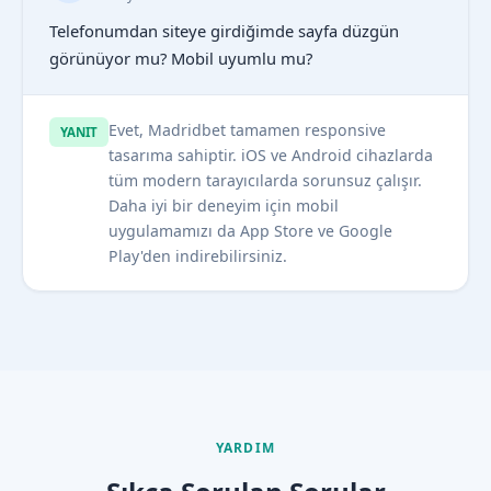
Telefonumdan siteye girdiğimde sayfa düzgün
görünüyor mu? Mobil uyumlu mu?
Evet, Madridbet tamamen responsive
YANIT
tasarıma sahiptir. iOS ve Android cihazlarda
tüm modern tarayıcılarda sorunsuz çalışır.
Daha iyi bir deneyim için mobil
uygulamamızı da App Store ve Google
Play'den indirebilirsiniz.
YARDIM