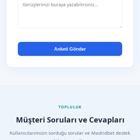
Anketi Gönder
TOPLULUK
Müşteri Soruları ve Cevapları
Kullanıcılarımızın sorduğu sorular ve Madridbet destek