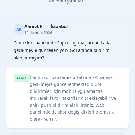
ekibinin yanıtları.
Ahmet K. — İstanbul
AK
12 Haziran 2026
Canlı skor panelinde Süper Lig maçları ne kadar
gecikmeyle güncelleniyor? Gol anında bildirim
alabilir miyim?
Canlı skor panelimiz ortalama 2-3 saniye
YANIT
gecikmeyle güncellenmektedir. Gol
bildirimleri için mobil uygulamamızı
indirerek favori takımlarınızı ekleyebilir ve
anlık push bildirim alabilirsiniz. Web
panelinde de skor değişiklikleri otomatik
olarak yansır.