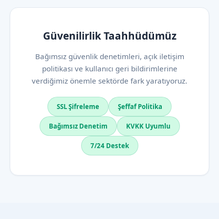
Güvenilirlik Taahhüdümüz
Bağımsız güvenlik denetimleri, açık iletişim
politikası ve kullanıcı geri bildirimlerine
verdiğimiz önemle sektörde fark yaratıyoruz.
SSL Şifreleme
Şeffaf Politika
Bağımsız Denetim
KVKK Uyumlu
7/24 Destek