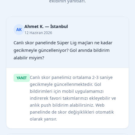
ekibinin yanıtları.
Ahmet K. — İstanbul
AK
12 Haziran 2026
Canlı skor panelinde Süper Lig maçları ne kadar
gecikmeyle güncelleniyor? Gol anında bildirim
alabilir miyim?
Canlı skor panelimiz ortalama 2-3 saniye
YANIT
gecikmeyle güncellenmektedir. Gol
bildirimleri için mobil uygulamamızı
indirerek favori takımlarınızı ekleyebilir ve
anlık push bildirim alabilirsiniz. Web
panelinde de skor değişiklikleri otomatik
olarak yansır.