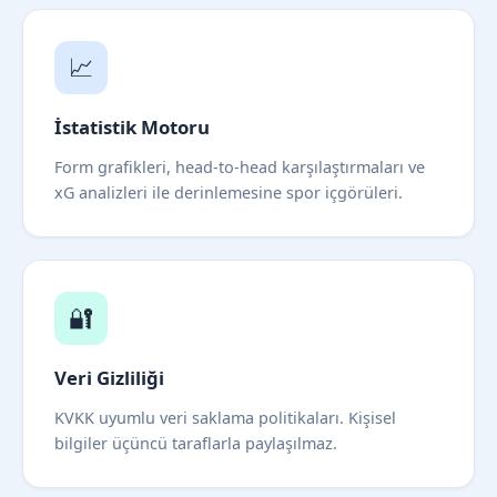
📈
İstatistik Motoru
Form grafikleri, head-to-head karşılaştırmaları ve
xG analizleri ile derinlemesine spor içgörüleri.
🔐
Veri Gizliliği
KVKK uyumlu veri saklama politikaları. Kişisel
bilgiler üçüncü taraflarla paylaşılmaz.