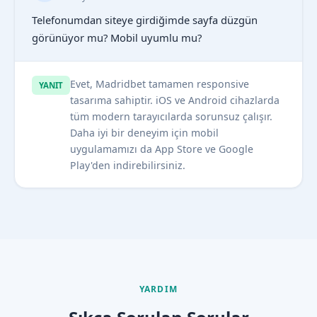
Telefonumdan siteye girdiğimde sayfa düzgün
görünüyor mu? Mobil uyumlu mu?
Evet, Madridbet tamamen responsive
YANIT
tasarıma sahiptir. iOS ve Android cihazlarda
tüm modern tarayıcılarda sorunsuz çalışır.
Daha iyi bir deneyim için mobil
uygulamamızı da App Store ve Google
Play'den indirebilirsiniz.
YARDIM