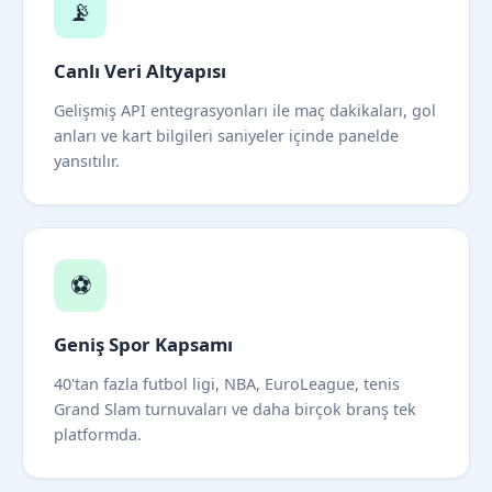
📡
Canlı Veri Altyapısı
Gelişmiş API entegrasyonları ile maç dakikaları, gol
anları ve kart bilgileri saniyeler içinde panelde
yansıtılır.
⚽
Geniş Spor Kapsamı
40'tan fazla futbol ligi, NBA, EuroLeague, tenis
Grand Slam turnuvaları ve daha birçok branş tek
platformda.