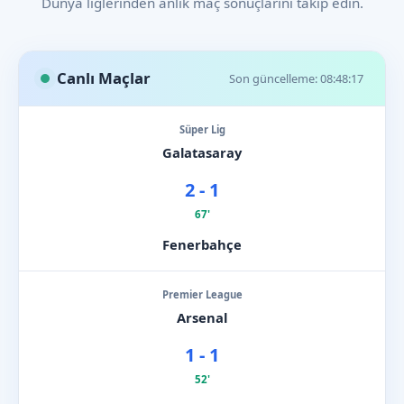
Dünya liglerinden anlık maç sonuçlarını takip edin.
Canlı Maçlar
Son güncelleme: 08:48:17
Süper Lig
Galatasaray
2 - 1
67'
Fenerbahçe
Premier League
Arsenal
1 - 1
52'