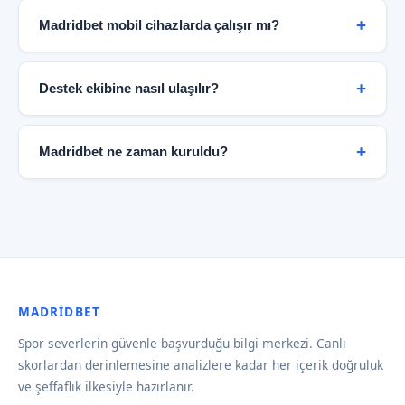
edilebilir.
gizliliği standartlarına uygun altyapı kullanarak
Madridbet mobil cihazlarda çalışır mı?
kullanıcı bilgilerini korur. Kişisel veriler üçüncü
taraflarla paylaşılmaz ve tüm aktarımlar SSL şifreleme
Evet. Madridbet tamamen responsive tasarıma
ile güvence altına alınır.
sahiptir ve tüm modern mobil tarayıcılarda sorunsuz
Destek ekibine nasıl ulaşılır?
çalışır. iOS ve Android cihazlarda premium deneyim
sunulmaktadır.
Madridbet 7/24 destek hattı haftanın her günü
aktiftir. Canlı destek, e-posta ve sosyal medya
Madridbet ne zaman kuruldu?
kanalları üzerinden ekibe ulaşabilirsiniz. Ortalama
yanıt süresi 3 dakikanın altındadır.
Madridbet 2019 yılında kurulmuş olup, o günden bu
yana spor severlere güvenilir veri ve şeffaf hizmet
sunmaktadır. Kuruluş hikayemiz hakkında daha fazla
bilgi için Kuruluş bölümüne göz atabilirsiniz.
MADRIDBET
Spor severlerin güvenle başvurduğu bilgi merkezi. Canlı
skorlardan derinlemesine analizlere kadar her içerik doğruluk
ve şeffaflık ilkesiyle hazırlanır.