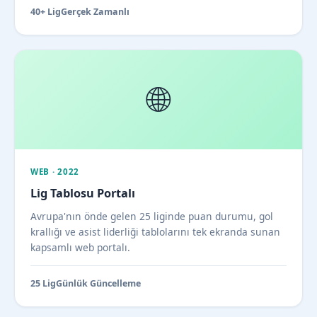
40+ Lig
Gerçek Zamanlı
🌐
WEB · 2022
Lig Tablosu Portalı
Avrupa'nın önde gelen 25 liginde puan durumu, gol
krallığı ve asist liderliği tablolarını tek ekranda sunan
kapsamlı web portalı.
25 Lig
Günlük Güncelleme