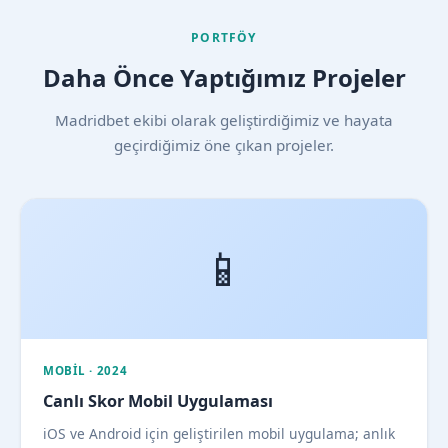
PORTFÖY
Daha Önce Yaptığımız Projeler
Madridbet ekibi olarak geliştirdiğimiz ve hayata
geçirdiğimiz öne çıkan projeler.
📱
MOBIL · 2024
Canlı Skor Mobil Uygulaması
iOS ve Android için geliştirilen mobil uygulama; anlık