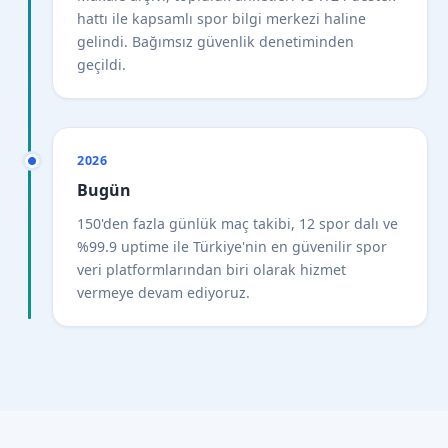
hattı ile kapsamlı spor bilgi merkezi haline
gelindi. Bağımsız güvenlik denetiminden
geçildi.
2026
Bugün
150'den fazla günlük maç takibi, 12 spor dalı ve
%99.9 uptime ile Türkiye'nin en güvenilir spor
veri platformlarından biri olarak hizmet
vermeye devam ediyoruz.