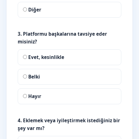
Diğer
3. Platformu başkalarına tavsiye eder
misiniz?
Evet, kesinlikle
Belki
Hayır
4. Eklemek veya iyileştirmek istediğiniz bir
şey var mı?