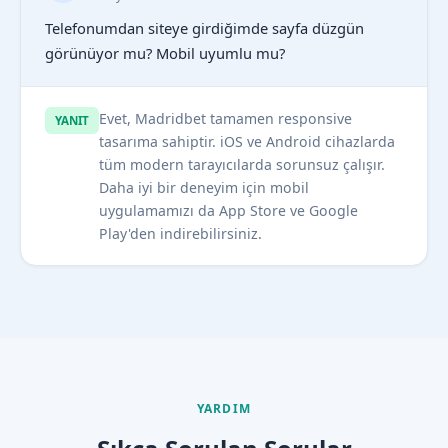
Telefonumdan siteye girdiğimde sayfa düzgün
görünüyor mu? Mobil uyumlu mu?
Evet, Madridbet tamamen responsive
YANIT
tasarıma sahiptir. iOS ve Android cihazlarda
tüm modern tarayıcılarda sorunsuz çalışır.
Daha iyi bir deneyim için mobil
uygulamamızı da App Store ve Google
Play'den indirebilirsiniz.
YARDIM