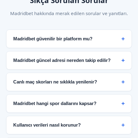
Sıkça Sorulan Sorular
Madridbet hakkında merak edilen sorular ve yanıtları.
Madridbet güvenilir bir platform mu?
Evet. Madridbet, şifreli bağlantı altyapısı, şeffaf
bilgilendirme politikası ve kullanıcı odaklı hizmet
Madridbet güncel adresi nereden takip edilir?
anlayışıyla güvenilir bir spor bilgi merkezi olarak
hizmet vermektedir. Bağımsız güvenlik denetimleri ve
Güncel erişim bilgileri doğrudan resmi Madridbet
KVKK uyumlu veri politikaları platformun
sayfası üzerinden paylaşılmaktadır. Bu sayfa düzenli
Canlı maç skorları ne sıklıkla yenilenir?
güvenilirliğini destekler.
olarak güncellenir ve en doğru bilgiye buradan
ulaşabilirsiniz.
Canlı skor paneli maç dakikalarına göre anlık olarak
güncellenir. Futbol karşılaşmalarında gol, kart ve
Madridbet hangi spor dallarını kapsar?
oyuncu değişikliği bilgileri saniyeler içinde yansıtılır.
Basketbol maçlarında çeyrek skorları gerçek zamanlı
Futbol, basketbol, tenis, voleybol, buz hokeyi ve
takip edilebilir.
daha birçok branş Madridbet kapsamında yer
Kullanıcı verileri nasıl korunur?
almaktadır. 40'tan fazla futbol ligi ve uluslararası
basketbol organizasyonları platformda takip
Platform, modern güvenlik protokolleri ve veri