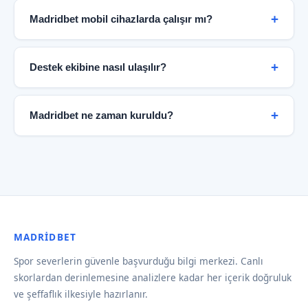
edilebilir.
gizliliği standartlarına uygun altyapı kullanarak
Madridbet mobil cihazlarda çalışır mı?
kullanıcı bilgilerini korur. Kişisel veriler üçüncü
taraflarla paylaşılmaz ve tüm aktarımlar SSL şifreleme
Evet. Madridbet tamamen responsive tasarıma
ile güvence altına alınır.
sahiptir ve tüm modern mobil tarayıcılarda sorunsuz
Destek ekibine nasıl ulaşılır?
çalışır. iOS ve Android cihazlarda premium deneyim
sunulmaktadır.
Madridbet 7/24 destek hattı haftanın her günü
aktiftir. Canlı destek, e-posta ve sosyal medya
Madridbet ne zaman kuruldu?
kanalları üzerinden ekibe ulaşabilirsiniz. Ortalama
yanıt süresi 3 dakikanın altındadır.
Madridbet 2019 yılında kurulmuş olup, o günden bu
yana spor severlere güvenilir veri ve şeffaf hizmet
sunmaktadır. Kuruluş hikayemiz hakkında daha fazla
bilgi için Kuruluş bölümüne göz atabilirsiniz.
MADRIDBET
Spor severlerin güvenle başvurduğu bilgi merkezi. Canlı
skorlardan derinlemesine analizlere kadar her içerik doğruluk
ve şeffaflık ilkesiyle hazırlanır.