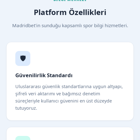
Platform Özellikleri
Madridbet'in sunduğu kapsamlı spor bilgi hizmetleri.
🛡️
Güvenilirlik Standardı
Uluslararası güvenlik standartlarına uygun altyapı,
şifreli veri aktarımı ve bağımsız denetim
süreçleriyle kullanıcı güvenini en üst düzeyde
tutuyoruz.