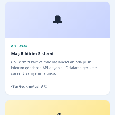
🔔
API · 2023
Maç Bildirim Sistemi
Gol, kırmızı kart ve maç başlangıcı anında push
bildirim gönderen API altyapısı. Ortalama gecikme
süresi 3 saniyenin altında.
<3sn Gecikme
Push API