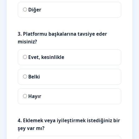
Diğer
3. Platformu başkalarına tavsiye eder
misiniz?
Evet, kesinlikle
Belki
Hayır
4. Eklemek veya iyileştirmek istediğiniz bir
şey var mı?