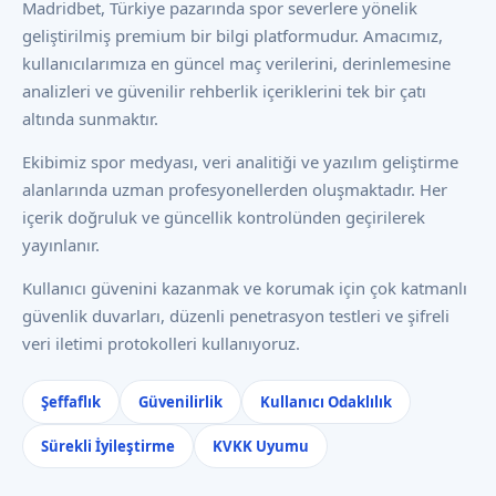
Madridbet, Türkiye pazarında spor severlere yönelik
geliştirilmiş premium bir bilgi platformudur. Amacımız,
kullanıcılarımıza en güncel maç verilerini, derinlemesine
analizleri ve güvenilir rehberlik içeriklerini tek bir çatı
altında sunmaktır.
Ekibimiz spor medyası, veri analitiği ve yazılım geliştirme
alanlarında uzman profesyonellerden oluşmaktadır. Her
içerik doğruluk ve güncellik kontrolünden geçirilerek
yayınlanır.
Kullanıcı güvenini kazanmak ve korumak için çok katmanlı
güvenlik duvarları, düzenli penetrasyon testleri ve şifreli
veri iletimi protokolleri kullanıyoruz.
Şeffaflık
Güvenilirlik
Kullanıcı Odaklılık
Sürekli İyileştirme
KVKK Uyumu