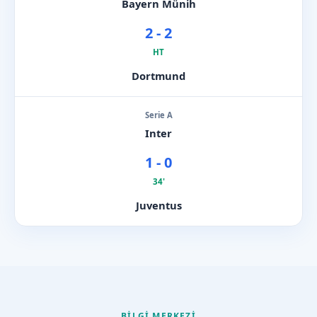
Bayern Münih
2 - 2
HT
Dortmund
Serie A
Inter
1 - 0
34'
Juventus
BILGI MERKEZI