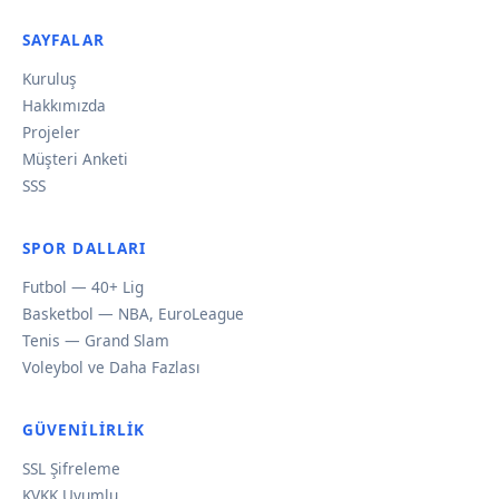
SAYFALAR
Kuruluş
Hakkımızda
Projeler
Müşteri Anketi
SSS
SPOR DALLARI
Futbol — 40+ Lig
Basketbol — NBA, EuroLeague
Tenis — Grand Slam
Voleybol ve Daha Fazlası
GÜVENILIRLIK
SSL Şifreleme
KVKK Uyumlu