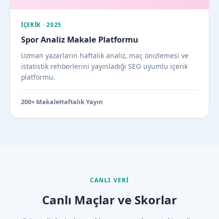
İÇERIK · 2025
Spor Analiz Makale Platformu
Uzman yazarların haftalık analiz, maç önizlemesi ve
istatistik rehberlerini yayınladığı SEO uyumlu içerik
platformu.
200+ Makale
Haftalık Yayın
CANLI VERI
Canlı Maçlar ve Skorlar