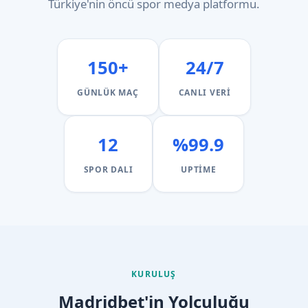
Türkiye'nin öncü spor medya platformu.
150+
24/7
GÜNLÜK MAÇ
CANLI VERI
12
%99.9
SPOR DALI
UPTIME
KURULUŞ
Madridbet'in Yolculuğu