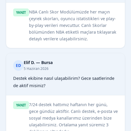
NBA Canlı Skor Modülümüzde her maçın
YANIT
çeyrek skorları, oyuncu istatistikleri ve play-
by-play verileri mevcuttur. Canlı Skorlar
bölümünden NBA etiketli maçlara tıklayarak
detaylı verilere ulaşabilirsiniz.
Elif D. — Bursa
ED
5 Haziran 2026
Destek ekibine nasıl ulaşabilirim? Gece saatlerinde
de aktif misiniz?
7/24 destek hattımız haftanın her günü,
YANIT
gece gündüz aktiftir. Canlı destek, e-posta ve
sosyal medya kanallarımız üzerinden bize
ulaşabilirsiniz. Ortalama yanıt süremiz 3