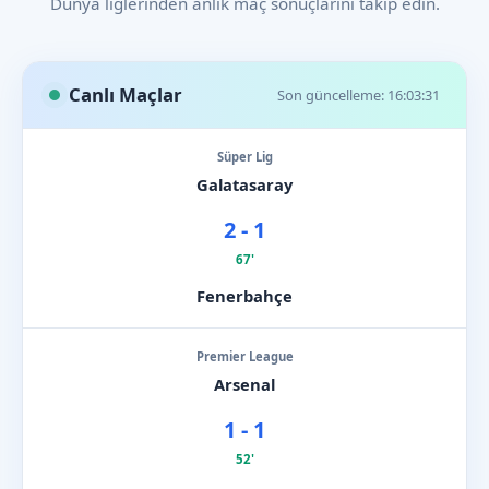
Dünya liglerinden anlık maç sonuçlarını takip edin.
Canlı Maçlar
Son güncelleme: 16:03:31
Süper Lig
Galatasaray
2 - 1
67'
Fenerbahçe
Premier League
Arsenal
1 - 1
52'