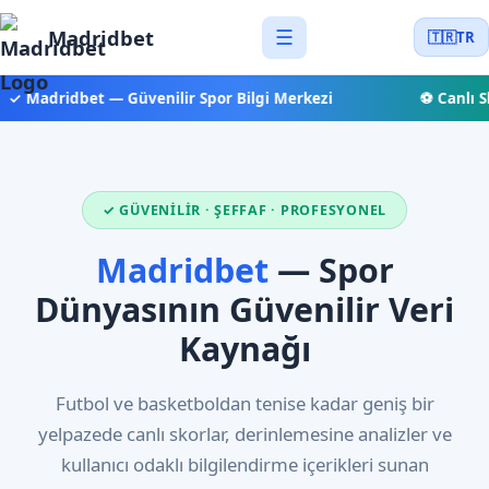
Madridbet
☰
🇹🇷
TR
✓ Madridbet — Güvenilir Spor Bilgi Merkezi
⚽ Canlı Sk
✓ GÜVENILIR · ŞEFFAF · PROFESYONEL
Madridbet
— Spor
Dünyasının Güvenilir Veri
Kaynağı
Futbol ve basketboldan tenise kadar geniş bir
yelpazede canlı skorlar, derinlemesine analizler ve
kullanıcı odaklı bilgilendirme içerikleri sunan