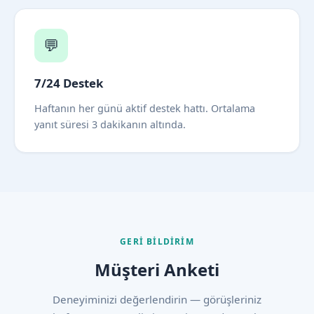
💬
7/24 Destek
Haftanın her günü aktif destek hattı. Ortalama
yanıt süresi 3 dakikanın altında.
GERI BILDIRIM
Müşteri Anketi
Deneyiminizi değerlendirin — görüşleriniz