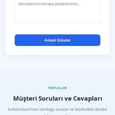
Anketi Gönder
TOPLULUK
Müşteri Soruları ve Cevapları
Kullanıcılarımızın sorduğu sorular ve Madridbet destek