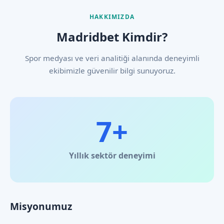
HAKKIMIZDA
Madridbet Kimdir?
Spor medyası ve veri analitiği alanında deneyimli
ekibimizle güvenilir bilgi sunuyoruz.
7+
Yıllık sektör deneyimi
Misyonumuz