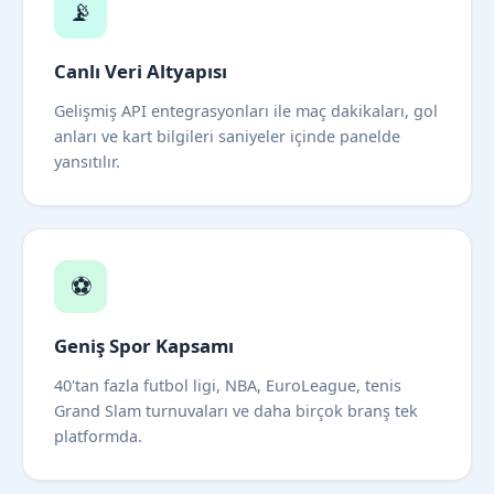
📡
Canlı Veri Altyapısı
Gelişmiş API entegrasyonları ile maç dakikaları, gol
anları ve kart bilgileri saniyeler içinde panelde
yansıtılır.
⚽
Geniş Spor Kapsamı
40'tan fazla futbol ligi, NBA, EuroLeague, tenis
Grand Slam turnuvaları ve daha birçok branş tek
platformda.