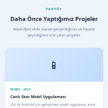
PORTFÖY
Daha Önce Yaptığımız Projeler
Madridbet ekibi olarak geliştirdiğimiz ve hayata
geçirdiğimiz öne çıkan projeler.
📱
MOBIL · 2024
Canlı Skor Mobil Uygulaması
iOS ve Android için geliştirilen mobil uygulama; anlık