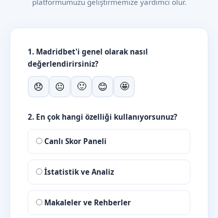
platformumuzu geliştirmemize yardımcı olur.
1. Madridbet'i genel olarak nasıl
değerlendirirsiniz?
🙂
🤩
😞
😐
😊
2. En çok hangi özelliği kullanıyorsunuz?
Canlı Skor Paneli
İstatistik ve Analiz
Makaleler ve Rehberler